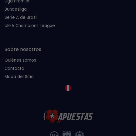
Liga Premier
Bundesliga
Serie A de Brazil
UEFA Champions League
Sobre nosotros
Quiénes somos
Contacto
Mapa del Sitio