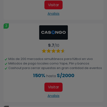
Visitar
Analisis
3
9.7
/10
Más de 200 mercados simultáneos para fútbol en vivo
Métodos de pago locales como Yape, Plin y bancos
Cashout para cerrar apuestas en gran cantidad de eventos
150%
S/2000
hasta
Visitar
Analisis