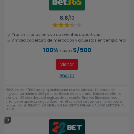
8.8
/10
Transmisiones en vivo de eventos deportivos
Amplia cobertura de mercados y apuestas en tiempo real
100%
S/500
hasta
Visitar
Analisis
*100% hasta S/500 solo disponible para nuevos clientes. Es necesario
ingresar un mínimo 20$ para participar en esta oferta. Deberá solicitar la
oferta en 30 días desde el registro de su cuenta. Una vez liberados, sus
créditos de apuesta se guardarán en el saldo de su cuenta y no los podrá
retirar. 18+; EL JUEGO Y LAS APUESTAS EXCESIVOS PUEDEN CAUSAR ADICCIÓN AL
JUEGO.
9