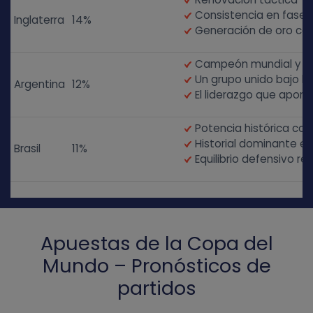
Consistencia en fases 
Inglaterra
14%
Generación de oro con
Campeón mundial y b
Un grupo unido bajo la
Argentina
12%
El liderazgo que aporta
Potencia histórica co
Historial dominante e
Brasil
11%
Equilibrio defensivo r
Apuestas de la Copa del
Mundo – Pronósticos de
partidos