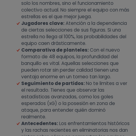
solo los nombres, sino el funcionamiento
colectivo actual. No siempre el equipo con más
estrellas es el que mejor juega.
Jugadores clave:
Atención a la dependencia
de ciertas selecciones de sus figuras. Si una
estrella no llega al 100%, las probabilidades del
equipo caen drásticamente.
Comparativa de planteles:
Con el nuevo
formato de 48 equipos, la profundidad del
banquillo es vital. Aquellas selecciones que
pueden rotar sin perder calidad tienen una
ventaja enorme en un torneo tan largo.
Seguimiento de partidos:
No te limites a ver
el resultado. Tienes que observar las
estadísticas avanzadas, como los goles
esperados (xG) o la posesión en zona de
ataque, para entender quién dominó
realmente.
Antecedentes:
Los enfrentamientos históricos
y las rachas recientes en eliminatorias nos dan