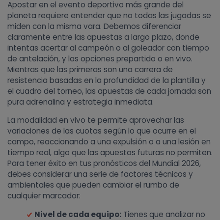
Apostar en el evento deportivo más grande del
planeta requiere entender que no todas las jugadas se
miden con la misma vara. Debemos diferenciar
claramente entre las apuestas a largo plazo, donde
intentas acertar al campeón o al goleador con tiempo
de antelación, y las opciones prepartido o en vivo.
Mientras que las primeras son una carrera de
resistencia basadas en la profundidad de la plantilla y
el cuadro del torneo, las apuestas de cada jornada son
pura adrenalina y estrategia inmediata.
La modalidad en vivo te permite aprovechar las
variaciones de las cuotas según lo que ocurre en el
campo, reaccionando a una expulsión o a una lesión en
tiempo real, algo que las apuestas futuras no permiten.
Para tener éxito en tus pronósticos del Mundial 2026,
debes considerar una serie de factores técnicos y
ambientales que pueden cambiar el rumbo de
cualquier marcador:
Nivel de cada equipo:
Tienes que analizar no