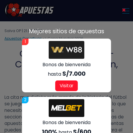
×
Mejores sitios de apuestas
Salva OP | 21.07.2026
Apuestas Deportivas
Copa Mundial 2026
1
Copa Mundial 2026 –
Cuotas para campeón,
Bonos de bienvenida
favoritos y mejores
S/7.000
hasta
pronósticos
Visitar
La cita mundialista más grande de la historia del fútbol
2
se juega en Norteamérica y aquí tenemos todo lo que
necesitas para vivirla al máximo. En las siguientes
secciones, vamos a contarte cuáles son las casas de
Bonos de bienvenida
apuestas más confiables en Perú y qué herramientas
puedes aprovechar para mejorar tus jugadas para el
100%
S/600
hasta