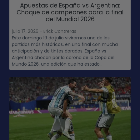
Apuestas de España vs Argentina:
Choque de campeones para la final
del Mundial 2026
julio 17, 2026 - Erick Contreras
Este domingo 19 de julio viviremos uno de los
partidos más históricos, en una final con mucha
anticipación y de tintes dorados. España vs
Argentina chocan por la corona de la Copa del
Mundo 2026, una edición que ha estado...