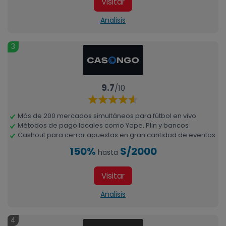
Visitar
Analisis
3
9.7
/10
Más de 200 mercados simultáneos para fútbol en vivo
Métodos de pago locales como Yape, Plin y bancos
Cashout para cerrar apuestas en gran cantidad de eventos
150%
S/2000
hasta
Visitar
Analisis
4