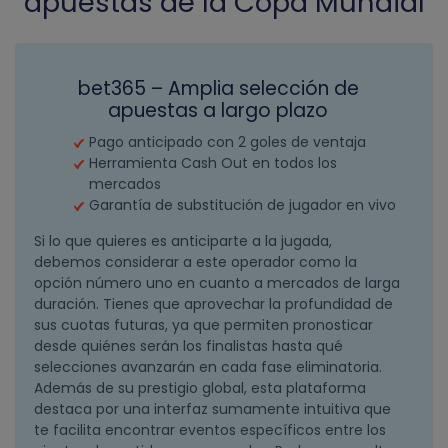
apuestas de la Copa Mundial
bet365 – Amplia selección de
apuestas a largo plazo
Pago anticipado con 2 goles de ventaja
Herramienta Cash Out en todos los
mercados
Garantía de substitución de jugador en vivo
Si lo que quieres es anticiparte a la jugada,
debemos considerar a este operador como la
opción número uno en cuanto a mercados de larga
duración. Tienes que aprovechar la profundidad de
sus cuotas futuras, ya que permiten pronosticar
desde quiénes serán los finalistas hasta qué
selecciones avanzarán en cada fase eliminatoria.
Además de su prestigio global, esta plataforma
destaca por una interfaz sumamente intuitiva que
te facilita encontrar eventos específicos entre los