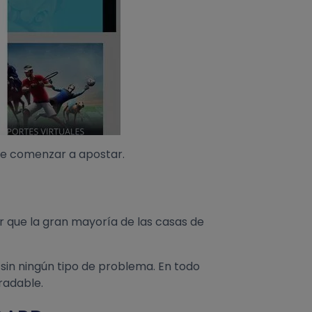
de comenzar a apostar.
r que la gran mayoría de las casas de
sin ningún tipo de problema. En todo
radable.