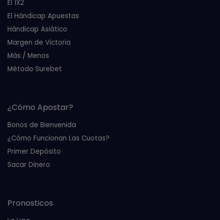
El 1X2
El Hándicap Apuestas
Hándicap Asiático
Margen de Victoria
Más / Menos
Método Surebet
¿Cómo Apostar?
Bonos de Bienvenida
¿Cómo Funcionan Las Cuotas?
Primer Depósito
Sacar Dinero
Pronosticos