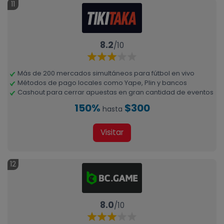
11
8.2
/10
Más de 200 mercados simultáneos para fútbol en vivo
Métodos de pago locales como Yape, Plin y bancos
Cashout para cerrar apuestas en gran cantidad de eventos
150%
$300
hasta
Visitar
12
8.0
/10