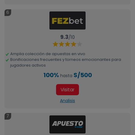
6
9.3
/10
Amplia colección de apuestas en vivo
Bonificaciones frecuentes y torneos emocionantes para
jugadores activos
100%
S/500
hasta
Visitar
Analisis
7