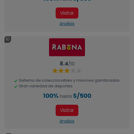
Visitar
Analisis
10
8.4
/10
Sistema de coleccionables y misiones gamificadas
Gran variedad de deportes
100%
S/500
hasta
Visitar
Analisis