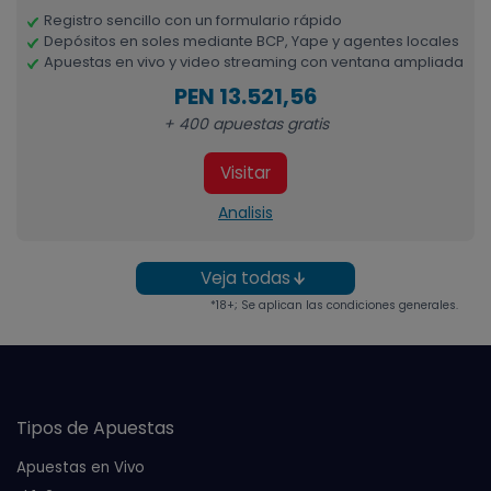
Registro sencillo con un formulario rápido
Depósitos en soles mediante BCP, Yape y agentes locales
Apuestas en vivo y video streaming con ventana ampliada
PEN 13.521,56
+ 400 apuestas gratis
Visitar
Analisis
Veja todas
*18+; Se aplican las condiciones generales.
Tipos de Apuestas
Apuestas en Vivo