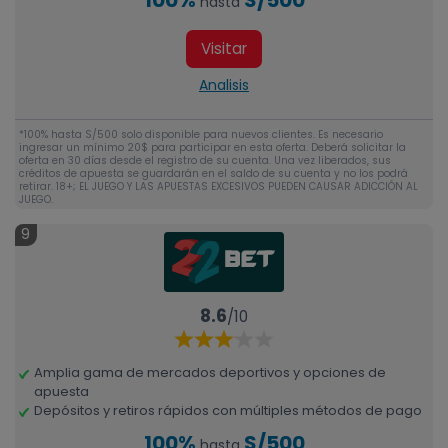
hasta
Visitar
Analisis
*100% hasta S/500 solo disponible para nuevos clientes. Es necesario
ingresar un mínimo 20$ para participar en esta oferta. Deberá solicitar la
oferta en 30 días desde el registro de su cuenta. Una vez liberados, sus
créditos de apuesta se guardarán en el saldo de su cuenta y no los podrá
retirar. 18+; EL JUEGO Y LAS APUESTAS EXCESIVOS PUEDEN CAUSAR ADICCIÓN AL
JUEGO.
9
8.6
/10
Amplia gama de mercados deportivos y opciones de
apuesta
Depósitos y retiros rápidos con múltiples métodos de pago
100%
S/500
hasta