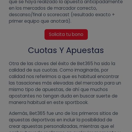
que se haya realizado la apuesta anticipadamente
en los mercados de marcador correcto,
descanso/final o scorecast (resultado exacto +
primer equipo que anotará).
Solicita tu bono
Cuotas Y Apuestas
Otra de las claves del éxito de Bet365 ha sido la
calidad de sus cuotas. Como imaginarás, por
calidad nos referimos a que es habitual encontrar
las tasaciones más elevadas del mercado para un
mismo tipo de apuestas, de ahí que muchos
apostantes no tengan duda en buscar suerte de
manera habitual en este sportbook.
Además, Bet365 fue uno de los primeros sitios de
apuestas deportivas en incluir la posibilidad de
crear apuestas personalizadas, mientras que el