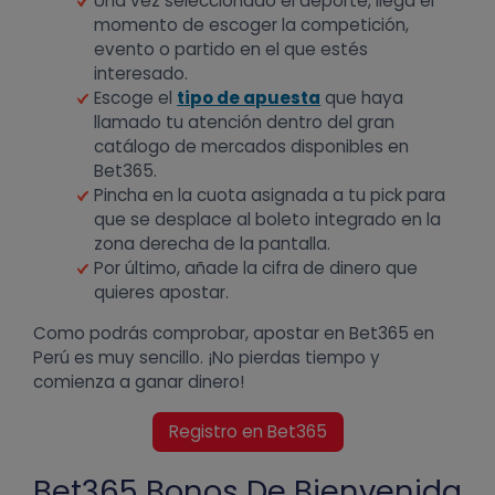
Una vez seleccionado el deporte, llega el
momento de escoger la competición,
evento o partido en el que estés
interesado.
Escoge el
tipo de apuesta
que haya
llamado tu atención dentro del gran
catálogo de mercados disponibles en
Bet365.
Pincha en la cuota asignada a tu pick para
que se desplace al boleto integrado en la
zona derecha de la pantalla.
Por último, añade la cifra de dinero que
quieres apostar.
Como podrás comprobar, apostar en Bet365 en
Perú es muy sencillo. ¡No pierdas tiempo y
comienza a ganar dinero!
Registro en Bet365
Bet365 Bonos De Bienvenida