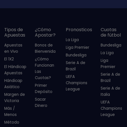
Tipos de
¿Cómo
Pronosticos
Cuotas
Apuestas
Apostar?
de fútbol
La Liga
Apuestas
Bonos de
Bundesliga
Liga Premier
en Vivo
Bienvenida
La Liga
Bundesliga
El 1X2
¿Cómo
Liga
Serie A de
Funcionan
El Hándicap
Premier
Brazil
Las
Apuestas
Serie A de
UEFA
Cuotas?
Hándicap
Brazil
Champions
Primer
Asiático
Serie A de
League
Depósito
Margen de
Italia
Sacar
Victoria
UEFA
Dinero
Más /
Champions
Menos
League
Método