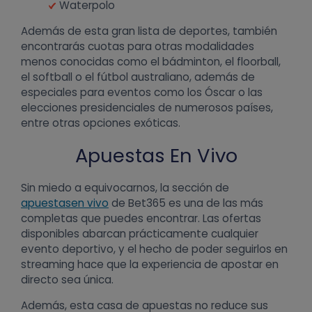
Waterpolo
Además de esta gran lista de deportes, también
encontrarás cuotas para otras modalidades
menos conocidas como el bádminton, el floorball,
el softball o el fútbol australiano, además de
especiales para eventos como los Óscar o las
elecciones presidenciales de numerosos países,
entre otras opciones exóticas.
Apuestas En Vivo
Sin miedo a equivocarnos, la sección de
apuestasen vivo
de Bet365 es una de las más
completas que puedes encontrar. Las ofertas
disponibles abarcan prácticamente cualquier
evento deportivo, y el hecho de poder seguirlos en
streaming hace que la experiencia de apostar en
directo sea única.
Además, esta casa de apuestas no reduce sus