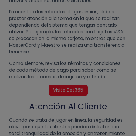
utilizar y añadir los datos solicitados.
En cuanto a las retiradas de ganancias, debes
prestar atención a la forma en la que se realizan
dependiendo del sistema que tengas pensado
utilizar. Por ejemplo, las retiradas con tarjetas VISA
se procesan en la misma tarjeta, mientras que con
MasterCard y Maestro se realiza una transferencia
bancaria.
Como siempre, revisa los términos y condiciones
de cada método de pago para saber cómo se
realizan los procesos de ingreso y retirada.
Visite Bet365
Atención Al Cliente
Cuando se trata de jugar en línea, la seguridad es
clave para que los clientes puedan disfrutar con
total tranquilidad de la emoción y entretenimiento