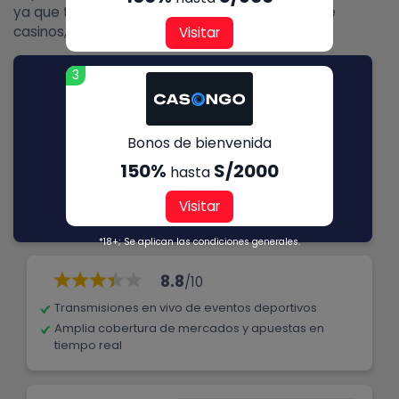
ya que tiene una sección destinada a juegos de
casinos, bingo, póker y similares.
Visitar
3
Bonos de bienvenida
Bonos de bienvenida
100%
S/500
hasta
150%
S/2000
hasta
Visitar
Visitar
*18+; Se aplican las condiciones generales.
8.8
/10
Transmisiones en vivo de eventos deportivos
Amplia cobertura de mercados y apuestas en
tiempo real