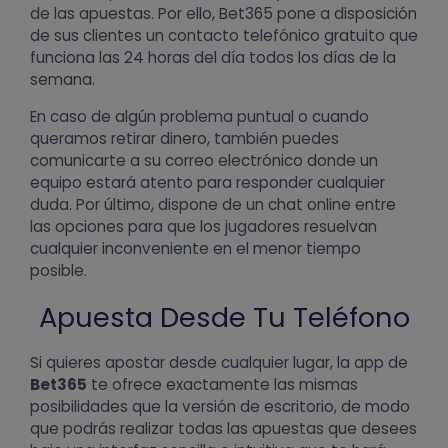
de las apuestas. Por ello, Bet365 pone a disposición
de sus clientes un contacto telefónico gratuito que
funciona las 24 horas del día todos los días de la
semana.
En caso de algún problema puntual o cuando
queramos retirar dinero, también puedes
comunicarte a su correo electrónico donde un
equipo estará atento para responder cualquier
duda. Por último, dispone de un chat online entre
las opciones para que los jugadores resuelvan
cualquier inconveniente en el menor tiempo
posible.
Apuesta Desde Tu Teléfono
Si quieres apostar desde cualquier lugar, la app de
Bet365
te ofrece exactamente las mismas
posibilidades que la versión de escritorio, de modo
que podrás realizar todas las apuestas que desees