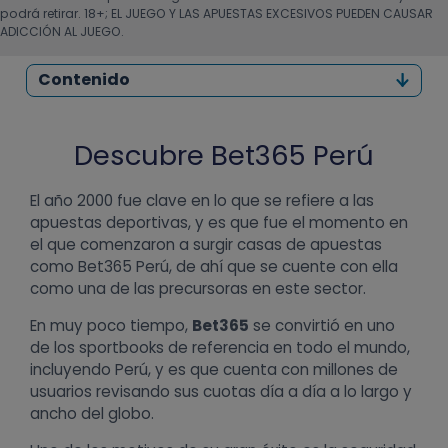
podrá retirar. 18+; EL JUEGO Y LAS APUESTAS EXCESIVOS PUEDEN CAUSAR
ADICCIÓN AL JUEGO.
Contenido
Descubre Bet365 Perú
El año 2000 fue clave en lo que se refiere a las
apuestas deportivas, y es que fue el momento en
el que comenzaron a surgir casas de apuestas
como Bet365 Perú, de ahí que se cuente con ella
como una de las precursoras en este sector.
En muy poco tiempo,
Bet365
se convirtió en uno
de los sportbooks de referencia en todo el mundo,
incluyendo Perú, y es que cuenta con millones de
usuarios revisando sus cuotas día a día a lo largo y
ancho del globo.