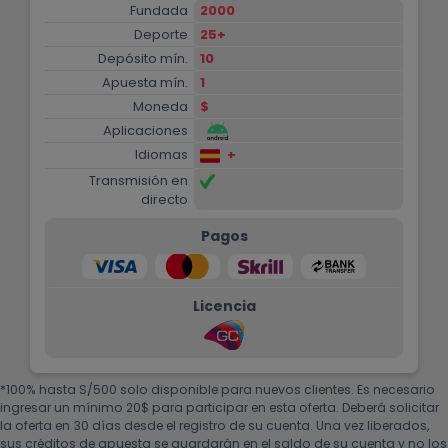
Fundada
2000
Deporte
25+
Depósito mín.
10
Apuesta mín.
1
Moneda
$
Aplicaciones
Idiomas
+
Transmisión en
directo
Pagos
Licencia
*100% hasta S/500 solo disponible para nuevos clientes. Es necesario
ingresar un mínimo 20$ para participar en esta oferta. Deberá solicitar
la oferta en 30 días desde el registro de su cuenta. Una vez liberados,
sus créditos de apuesta se guardarán en el saldo de su cuenta y no los