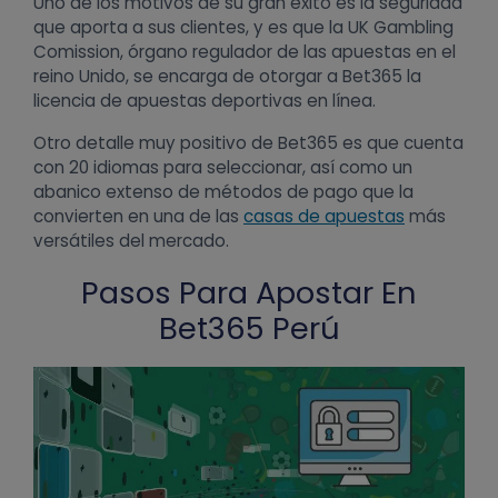
Uno de los motivos de su gran éxito es la seguridad
que aporta a sus clientes, y es que la UK Gambling
Comission, órgano regulador de las apuestas en el
reino Unido, se encarga de otorgar a Bet365 la
licencia de apuestas deportivas en línea.
Otro detalle muy positivo de Bet365 es que cuenta
con 20 idiomas para seleccionar, así como un
abanico extenso de métodos de pago que la
convierten en una de las
casas de apuestas
más
versátiles del mercado.
Pasos Para Apostar En
Bet365 Perú