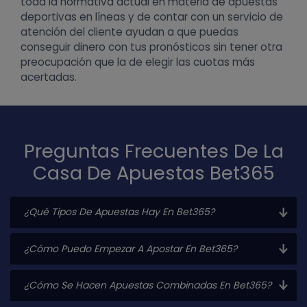
toda la normativa actual en materia de apuestas
deportivas en líneas y de contar con un servicio de
atención del cliente ayudan a que puedas
conseguir dinero con tus pronósticos sin tener otra
preocupación que la de elegir las cuotas más
acertadas.
Preguntas Frecuentes De La
Casa De Apuestas Bet365
¿Qué Tipos De Apuestas Hay En Bet365?
¿Cómo Puedo Empezar A Apostar En Bet365?
¿Cómo Se Hacen Apuestas Combinadas En Bet365?