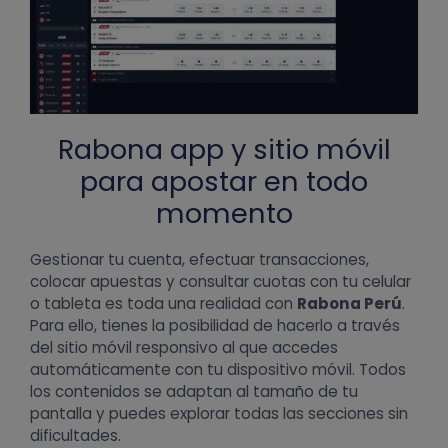
Rabona app y sitio móvil
para apostar en todo
momento
Gestionar tu cuenta, efectuar transacciones,
colocar apuestas y consultar cuotas con tu celular
o tableta es toda una realidad con
Rabona Perú
.
Para ello, tienes la posibilidad de hacerlo a través
del sitio móvil responsivo al que accedes
automáticamente con tu dispositivo móvil. Todos
los contenidos se adaptan al tamaño de tu
pantalla y puedes explorar todas las secciones sin
dificultades.