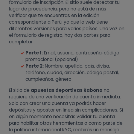
formulario de inscripción. El sitio suele detectar tu
lugar de procedencia, pero no está de más
verificar que te encuentras en la edición
correspondiente a Perú, ya que la web tiene
diferentes versiones para varios países. Una vez en
el formulario de registro, hay dos partes para
completar:
Parte 1:
Email, usuario, contraseña, código
promocional (opcional)
Parte 2:
Nombre, apellido, país, divisa,
teléfono, ciudad, dirección, código postal,
cumpleaños, género
El sitio de
apuestas deportivas Rabona
no
requiere de una verificación de cuenta inmediata.
Solo con crear una cuenta ya podrás hacer
depósitos y apostar en línea sin complicaciones. Si
en algún momento necesitas validar tu cuenta
para habilitar otras herramientas o como parte de
la política internacional KYC, recibirás un mensaje