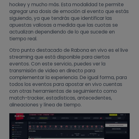
hockey y mucho más. Esta modalidad te permite
agregar una dosis de emoción al evento que estás
siguiendo, ya que tendrás que identificar las
apuestas valiosas a medida que las cuotas se
actualizan dependiendo de lo que sucede en
tiempo real.
Otro punto destacado de Rabona en vivo es el live
streaming que está disponible para ciertos
eventos. Con este servicio, puedes ver la
transmisión de video en directo para
complementar la experiencia. De igual forma, para
todos los eventos para apostar en vivo cuentas
con otras herramientas de seguimiento como
match-tracker, estadísticas, antecedentes,
alineaciones y línea de tiempo.