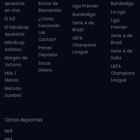
Apuestas
Bonos de
Bundesliga
Liga Premier
en Vivo
Bienvenida
La Liga
Bundesliga
El 1X2
¿Cómo
Liga
Serie A de
Funcionan
El Hándicap
Premier
Brazil
Las
Apuestas
Serie A de
UEFA
Cuotas?
Hándicap
Brazil
Champions
Primer
Asiático
Serie A de
League
Depósito
Margen de
Italia
Sacar
Victoria
UEFA
Dinero
Más /
Champions
Menos
League
Método
Surebet
Otros deportes
MLB
NBA