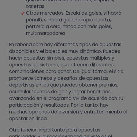
tarjetas
Otros mercados: Escala de goles, si habrá
penalti, si habrá gol en propia puerta,
portería a cero, mitad con más goles,
multimarcadores
En rabona.com hay diferentes tipos de apuestas
disponibles y el boleto es muy dinámico. Puedes
hacer apuestas simples, apuestas múltiples y
apuestas de sistema, que ofrecen diferentes
combinaciones para ganar. De igual forma, el sitio
promueve torneos y desafíos de apuestas
deportivas en los que puedes obtener premios,
acumular “puntos de gol” y lograr beneficios
avanzando en el programa VIP de acuerdo con tu
participación y resultados. Por lo tanto, hay
muchas opciones de diversión y entretenimiento al
apostar en línea.
Otra función importante para apuestas
anticipadas y la secciónRabona en vivo es el