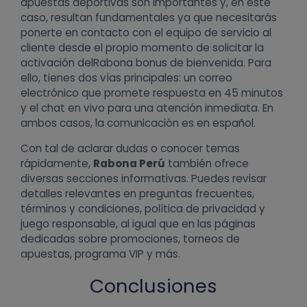
apuestas deportivas son importantes y, en este
caso, resultan fundamentales ya que necesitarás
ponerte en contacto con el equipo de servicio al
cliente desde el propio momento de solicitar la
activación delRabona bonus de bienvenida. Para
ello, tienes dos vías principales: un correo
electrónico que promete respuesta en 45 minutos
y el chat en vivo para una atención inmediata. En
ambos casos, la comunicación es en español.
Con tal de aclarar dudas o conocer temas
rápidamente,
Rabona Perú
también ofrece
diversas secciones informativas. Puedes revisar
detalles relevantes en preguntas frecuentes,
términos y condiciones, política de privacidad y
juego responsable, al igual que en las páginas
dedicadas sobre promociones, torneos de
apuestas, programa VIP y más.
Conclusiones