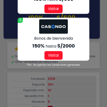
Visitar
Bonos de bienvenida
100%
S/500
hasta
3
Visitar
Bonos de bienvenida
150%
S/2000
hasta
8.4
/10
Visitar
Sistema de coleccionables y misiones gamificadas
Gran variedad de deportes
*18+; Se aplican las condiciones generales.
Fundada
2019
Deporte
25+
Depósito mín.
10
Apuesta mín.
1
Moneda
$