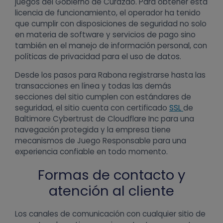
juegos del Gobierno de Curazao. Para obtener esta
licencia de funcionamiento, el operador ha tenido
que cumplir con disposiciones de seguridad no solo
en materia de software y servicios de pago sino
también en el manejo de información personal, con
políticas de privacidad para el uso de datos.
Desde los pasos para Rabona registrarse hasta las
transacciones en línea y todas las demás
secciones del sitio cumplen con estándares de
seguridad, el sitio cuenta con certificado
SSL
de
Baltimore Cybertrust de Cloudflare Inc para una
navegación protegida y la empresa tiene
mecanismos de Juego Responsable para una
experiencia confiable en todo momento.
Formas de contacto y
atención al cliente
Los canales de comunicación con cualquier sitio de