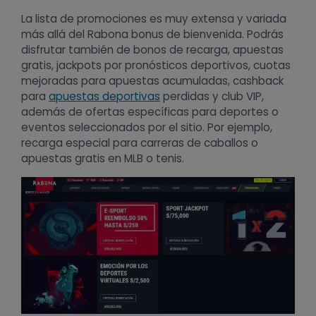
La lista de promociones es muy extensa y variada
más allá del Rabona bonus de bienvenida. Podrás
disfrutar también de bonos de recarga, apuestas
gratis, jackpots por pronósticos deportivos, cuotas
mejoradas para apuestas acumuladas, cashback
para
apuestas deportivas
perdidas y club VIP,
además de ofertas específicas para deportes o
eventos seleccionados por el sitio. Por ejemplo,
recarga especial para carreras de caballos o
apuestas gratis en MLB o tenis.