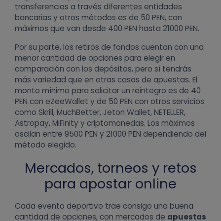
transferencias a través diferentes entidades
bancarias y otros métodos es de 50 PEN, con
máximos que van desde 400 PEN hasta 21000 PEN.
Por su parte, los retiros de fondos cuentan con una
menor cantidad de opciones para elegir en
comparación con los depósitos, pero sí tendrás
más variedad que en otras casas de apuestas. El
monto mínimo para solicitar un reintegro es de 40
PEN con eZeeWallet y de 50 PEN con otros servicios
como Skrill, MuchBetter, Jeton Wallet, NETELLER,
Astropay, MiFinity y criptomonedas. Los máximos
oscilan entre 9500 PEN y 21000 PEN dependiendo del
método elegido.
Mercados, torneos y retos
para apostar online
Cada evento deportivo trae consigo una buena
cantidad de opciones, con mercados de
apuestas