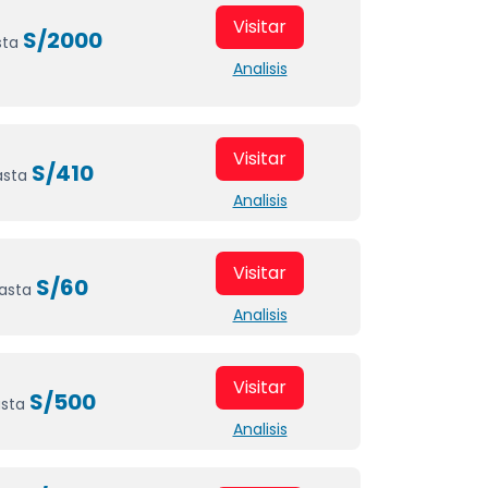
Visitar
S/2000
sta
Analisis
Visitar
S/410
asta
Analisis
Visitar
S/60
asta
Analisis
Visitar
S/500
sta
Analisis