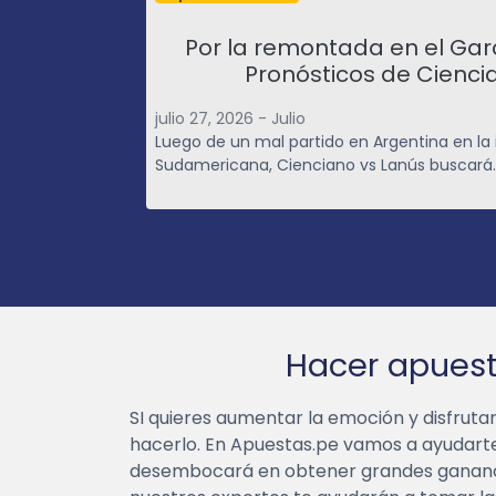
Por la remontada en el Garc
Pronósticos de Cienci
julio 27, 2026 - Julio
Luego de un mal partido en Argentina en la 
Sudamericana, Cienciano vs Lanús buscará..
Hacer apuest
SI quieres aumentar la emoción y disfrutar
hacerlo. En Apuestas.pe vamos a ayudarte 
desembocará en obtener grandes ganancia