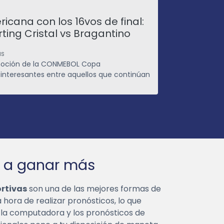
icana con los 16vos de final:
ting Cristal vs Bragantino
as
moción de la CONMEBOL Copa
interesantes entre aquellos que continúan
á a ganar más
rtivas
son una de las mejores formas de
hora de realizar pronósticos, lo que
la computadora y los pronósticos de