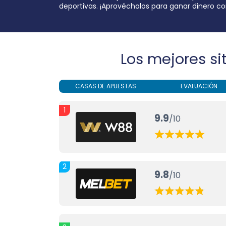
deportivas. ¡Aprovéchalos para ganar dinero con
Los mejores si
CASAS DE APUESTAS
EVALUACIÓN
1
9.9
/10
2
9.8
/10