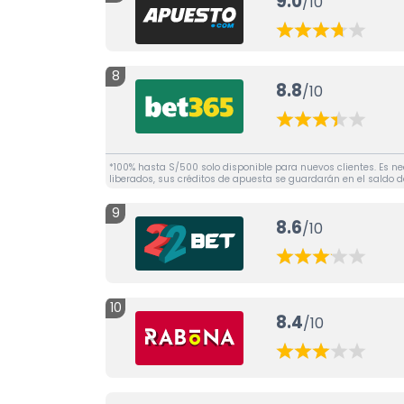
9.0
/10
8
8.8
/10
*100% hasta S/500 solo disponible para nuevos clientes. Es nec
liberados, sus créditos de apuesta se guardarán en el saldo 
9
8.6
/10
10
8.4
/10