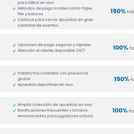
para fútbol en vivo
Métodos de pago locales como Yape,
150%
ha
Plin y bancos
Cashout para cerrar apuestas en gran
cantidad de eventos
Opciones de pago seguras y rápidas
100%
h
Atención al cliente disponible 24/7
Plataforma confiable con presencia
150%
global
h
Apuestas deportivas en vivo
Amplia colección de apuestas en vivo
100%
Bonificaciones frecuentes y torneos
ha
emocionantes para jugadores activos