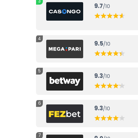
3
9.7
/10
4
9.5
/10
5
9.3
/10
6
9.3
/10
7