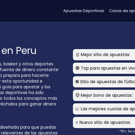
Apuestas Deportivas
Casas de ap
 en Peru
🥇 Mejor sitio de apuestas:
s, basket y otros deportes
🔴 Top para apuestas en viv
 fuente de dinero constante
po prepara para hacerte
ar esta oportunidad e
⚽ Sitio de apuestas de fútbo
guía para apostar y los
as deportivas ha sido
🤑 Mejor bono de apuestas:
o todos los conceptos más
ovéchalos para ganar dinero
📈 Las mejores cuotas de ap
⭐ Nuevo sitio de apuestas:
o diseñada para que puedas
*18+; Se 
relevantes de las apuestas