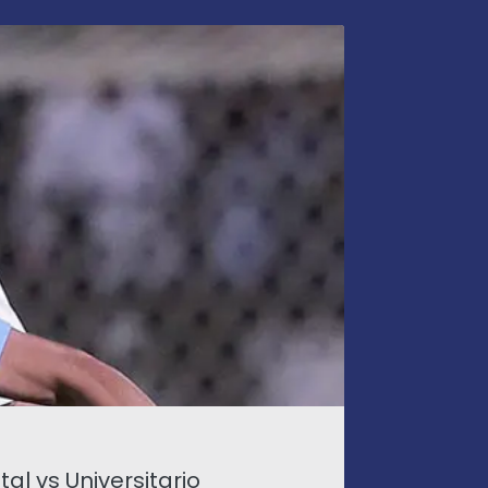
al vs Universitario