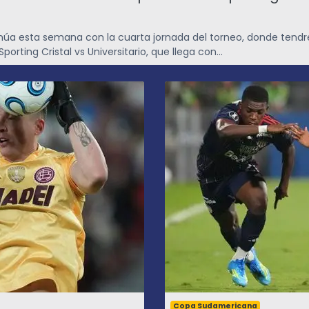
ntinúa esta semana con la cuarta jornada del torneo, donde ten
rting Cristal vs Universitario, que llega con...
Copa Sudamericana