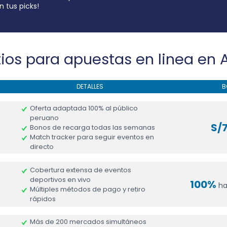
 tus picks!
tios para apuestas en linea en
DETALLES
B
Oferta adaptada 100% al público
peruano
S/
Bonos de recarga todas las semanas
Match tracker para seguir eventos en
directo
Cobertura extensa de eventos
deportivos en vivo
100%
ha
Múltiples métodos de pago y retiro
rápidos
Más de 200 mercados simultáneos