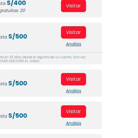
S/400
sta
Visitar
ratuitas: 20
Visitar
S/500
sta
Analisis
rta en 30 días desde el registro de su cuenta. Una vez
AUSAR ADICCIÓN AL JUEGO.
Visitar
S/500
sta
Analisis
Visitar
S/500
sta
Analisis