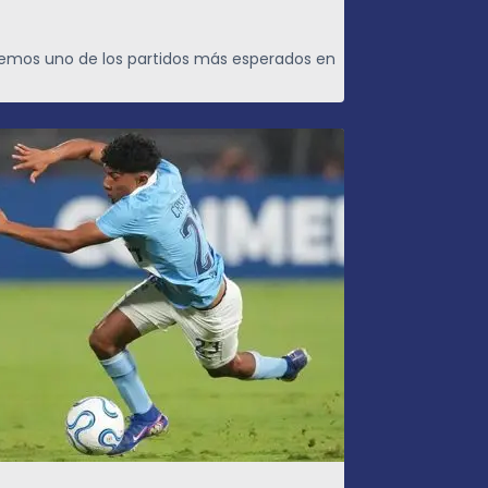
dremos uno de los partidos más esperados en