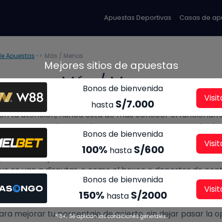
Apuestas Deportivas
Casas de ap
de Apuestas
Más / Menos
Mejores sitios de apuestas
Más / Menos
Bonos de bienvenida
Visit
nen un buen número de
tipos de apuestas
que conviene co
S/7.000
hasta
 tu atención, nunca está de más conocer el funcionamien
momento, motivo por el que vamos a mostrarte todos los
Bonos de bienvenida
Visit
en el mundo del fútbol, aunque también podemos encont
100%
S/600
hasta
 sin olvidar que tiene “mercados hermanos” en otras disci
 que se van a disputar, o como el boxeo o deportes de c
Bonos de bienvenida
se disputarán.
Visit
150%
S/2000
hasta
de conocer al detalle todos los secretos de las apuestas
ara mejorar tu porcentaje de acierto, sin dejar pasar la
*18+; Se aplican las condiciones generales.