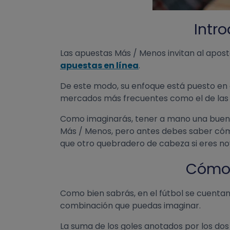
Intr
Las apuestas Más / Menos invitan al aposta
apuestas en línea
.
De este modo, su enfoque está puesto en a
mercados más frecuentes como el de la
Como imaginarás, tener a mano una buena
Más / Menos, pero antes debes saber cómo
que otro quebradero de cabeza si eres no
Cómo 
Como bien sabrás, en el fútbol se cuentan 
combinación que puedas imaginar.
La suma de los goles anotados por los dos 