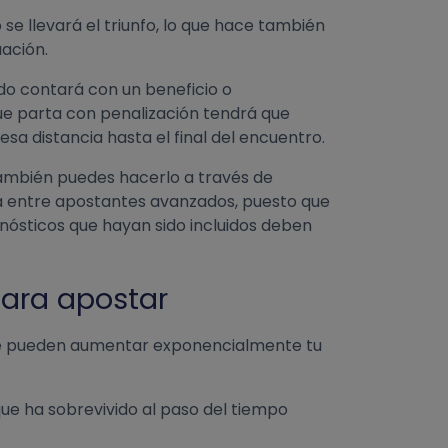
se llevará el triunfo, lo que hace también
uación.
gido contará con un beneficio o
que parta con penalización tendrá que
sa distancia hasta el final del encuentro.
ambién puedes hacerlo a través de
da entre apostantes avanzados, puesto que
onósticos que hayan sido incluidos deben
ara apostar
que pueden aumentar exponencialmente tu
y que ha sobrevivido al paso del tiempo