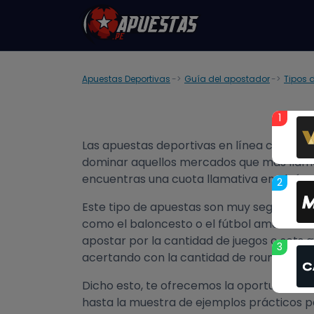
Apuestas Deportivas
Guía del apostador
Tipos 
1
Las apuestas deportivas en línea contie
dominar aquellos mercados que más llamen
encuentras una cuota llamativa en algún 
2
Este tipo de apuestas son muy seguidas 
como el baloncesto o el fútbol americano,
apostar por la cantidad de juegos o sets
3
acertando con la cantidad de rounds que 
Dicho esto, te ofrecemos la oportunidad 
hasta la muestra de ejemplos prácticos p