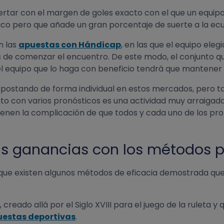
certar con el margen de goles exacto con el que un equipo 
tico pero que añade un gran porcentaje de suerte a la ec
n las
apuestas con Hándicap
, en las que el equipo ele
es de comenzar el encuentro. De este modo, el conjunto 
el equipo que lo haga con beneficio tendrá que mantener e
apostando de forma individual en estos mercados, pero t
leto con varios pronósticos es una actividad muy arraiga
tienen la complicación de que todos y cada uno de los pr
s ganancias con los métodos p
s que existen algunos métodos de eficacia demostrada 
, creado allá por el Siglo XVIII para el juego de la ruleta 
uestas deportivas
.