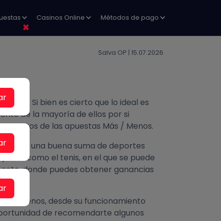
uestas
Casinos Online
Métodos de pago
×
Salva OP | 15.07.2026
ar
nocer. Si bien es cierto que lo ideal es
to de la mayoría de ellos por si
 secretos de las apuestas Más / Menos.
ar
rarlas en una buena suma de deportes
plinas como el tenis, en el que se puede
ontacto, donde puedes obtener ganancias
ar
 Más / Menos, desde su funcionamiento
 oportunidad de recomendarte algunos