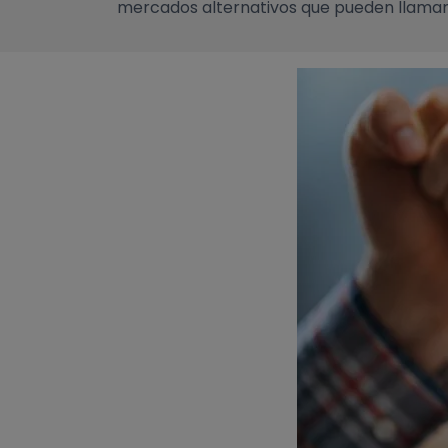
mercados alternativos que pueden llamar 