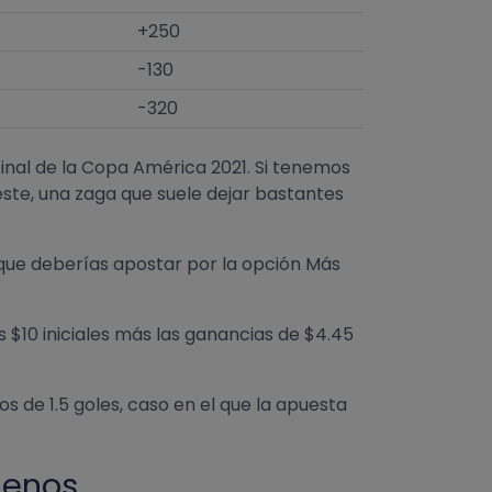
+250
-130
-320
final de la Copa América 2021. Si tenemos
ste, una zaga que suele dejar bastantes
ue deberías apostar por la opción Más
 $10 iniciales más las ganancias de $4.45
de 1.5 goles, caso en el que la apuesta
Menos