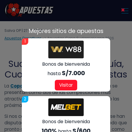
×
Mejores sitios de apuestas
Salva OP | 27.07.2026
Apuestas Deportivas
Apuestas Copa Sudamericana 2026
1
Apuestas Copa
Sudamericana 2026: Guía,
Bonos de bienvenida
Cuotas Y Sitios De Apuestas
S/7.000
hasta
Visitar
La
Copa Libertadores
y la Copa Sudamericana se
presentan como dos de las competiciones más
atractivas de cara a las apuestas deportivas de las
2
próximas semanas.
Si nos centramos en la Copa Sudamericana, ya se han
Bonos de bienvenida
disputado los partidos de las semifinales, de modo que
pronto conoceremos al equipo que se coronará como
100%
S/600
hasta