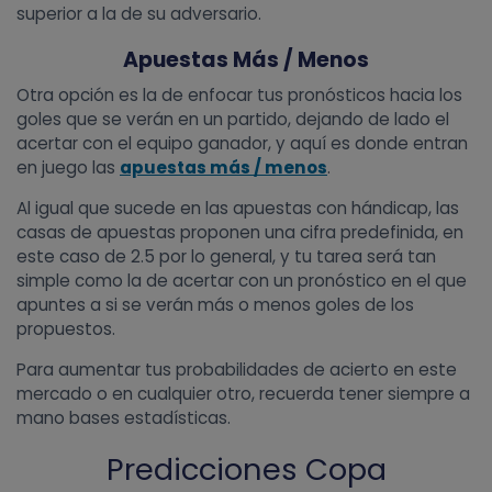
superior a la de su adversario.
Apuestas Más / Menos
Otra opción es la de enfocar tus pronósticos hacia los
goles que se verán en un partido, dejando de lado el
acertar con el equipo ganador, y aquí es donde entran
en juego las
apuestas más / menos
.
Al igual que sucede en las apuestas con hándicap, las
casas de apuestas proponen una cifra predefinida, en
este caso de 2.5 por lo general, y tu tarea será tan
simple como la de acertar con un pronóstico en el que
apuntes a si se verán más o menos goles de los
propuestos.
Para aumentar tus probabilidades de acierto en este
mercado o en cualquier otro, recuerda tener siempre a
mano bases estadísticas.
Predicciones Copa