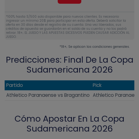
*100% hasta S/500 solo disponible para nuevos clientes. Es necesario
ingresar un mínimo 20$ para participar en esta oferta. Deberá solicitar la
oferta en 30 días desde el registro de su cuenta. Una vez liberados, sus
créditos de apuesta se guardarán en el saldo de su cuenta y no los podrá
retirar. 18+; EL JUEGO Y LAS APUESTAS EXCESIVOS PUEDEN CAUSAR ADICCIÓN AL
JUEGO.
*18+; Se aplican las condiciones generales.
Predicciones: Final De La Copa
Sudamericana 2026
Partido
Pick
Athletico Paranaense vs Bragantino
Athletico Paranaen
Cómo Apostar En La Copa
Sudamericana 2026