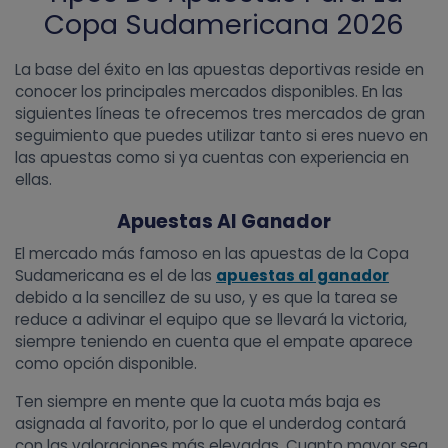
Copa Sudamericana 2026
La base del éxito en las apuestas deportivas reside en
conocer los principales mercados disponibles. En las
siguientes líneas te ofrecemos tres mercados de gran
seguimiento que puedes utilizar tanto si eres nuevo en
las apuestas como si ya cuentas con experiencia en
ellas.
Apuestas Al Ganador
El mercado más famoso en las apuestas de la Copa
Sudamericana es el de las
apuestas al ganador
debido a la sencillez de su uso, y es que la tarea se
reduce a adivinar el equipo que se llevará la victoria,
siempre teniendo en cuenta que el empate aparece
como opción disponible.
Ten siempre en mente que la cuota más baja es
asignada al favorito, por lo que el underdog contará
con las valoraciones más elevadas. Cuanto mayor sea