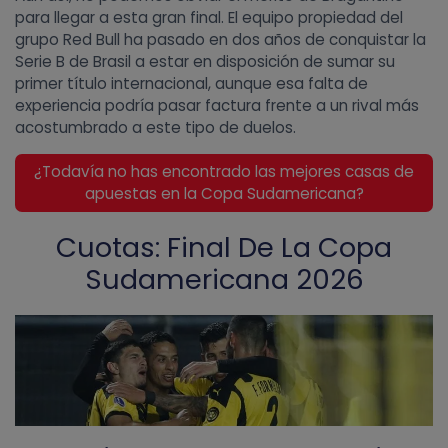
para llegar a esta gran final. El equipo propiedad del
grupo Red Bull ha pasado en dos años de conquistar la
Serie B de Brasil a estar en disposición de sumar su
primer título internacional, aunque esa falta de
experiencia podría pasar factura frente a un rival más
acostumbrado a este tipo de duelos.
¿Todavía no has encontrado las mejores casas de
apuestas en la Copa Sudamericana?
Cuotas: Final De La Copa
Sudamericana 2026