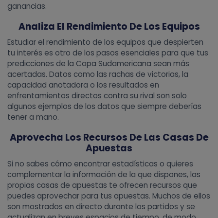
ganancias.
Analiza El Rendimiento De Los Equipos
Estudiar el rendimiento de los equipos que despierten
tu interés es otro de los pasos esenciales para que tus
predicciones de la Copa Sudamericana sean más
acertadas. Datos como las rachas de victorias, la
capacidad anotadora o los resultados en
enfrentamientos directos contra su rival son solo
algunos ejemplos de los datos que siempre deberías
tener a mano.
Aprovecha Los Recursos De Las Casas De
Apuestas
Si no sabes cómo encontrar estadísticas o quieres
complementar la información de la que dispones, las
propias casas de apuestas te ofrecen recursos que
puedes aprovechar para tus apuestas. Muchos de ellos
son mostrados en directo durante los partidos y se
actualizan en breves espacios de tiempo, de modo