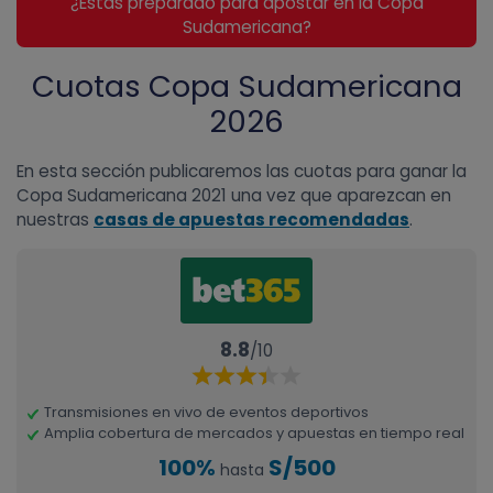
¿Estás preparado para apostar en la Copa
Sudamericana?
Cuotas Copa Sudamericana
2026
En esta sección publicaremos las cuotas para ganar la
Copa Sudamericana 2021 una vez que aparezcan en
nuestras
casas de apuestas recomendadas
.
8.8
/10
Transmisiones en vivo de eventos deportivos
Amplia cobertura de mercados y apuestas en tiempo real
100%
S/500
hasta