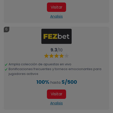
Visitar
Analisis
6
9.3
/10
Amplia colección de apuestas en vivo
Bonificaciones frecuentes y torneos emocionantes para
jugadores activos
100%
S/500
hasta
Visitar
Analisis