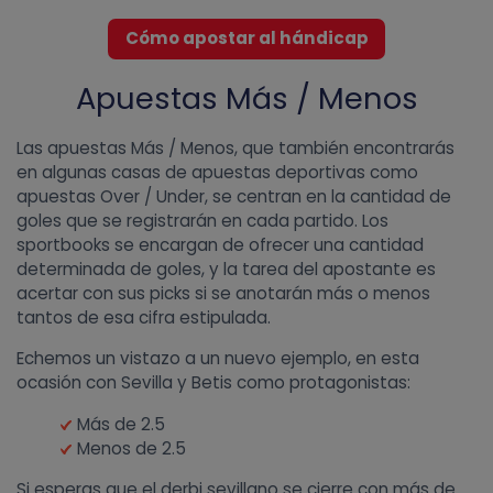
Cómo apostar al hándicap
Apuestas Más / Menos
Las apuestas Más / Menos, que también encontrarás
en algunas casas de apuestas deportivas como
apuestas Over / Under, se centran en la cantidad de
goles que se registrarán en cada partido. Los
sportbooks se encargan de ofrecer una cantidad
determinada de goles, y la tarea del apostante es
acertar con sus picks si se anotarán más o menos
tantos de esa cifra estipulada.
Echemos un vistazo a un nuevo ejemplo, en esta
ocasión con Sevilla y Betis como protagonistas:
Más de 2.5
Menos de 2.5
Si esperas que el derbi sevillano se cierre con más de