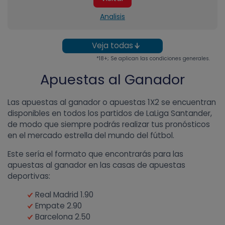
Analisis
Veja todas
*18+; Se aplican las condiciones generales.
Apuestas al Ganador
Las apuestas al ganador o apuestas 1X2 se encuentran
disponibles en todos los partidos de LaLiga Santander,
de modo que siempre podrás realizar tus pronósticos
en el mercado estrella del mundo del fútbol.
Este sería el formato que encontrarás para las
apuestas al ganador en las casas de apuestas
deportivas:
Real Madrid 1.90
Empate 2.90
Barcelona 2.50