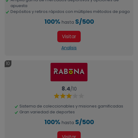
apuesta
Depósitos y retiros rápidos con múltiples métodos de pago
100%
S/500
hasta
Visitar
Analisis
10
8.4
/10
Sistema de coleccionables y misiones gamificadas
Gran variedad de deportes
100%
S/500
hasta
Visitar