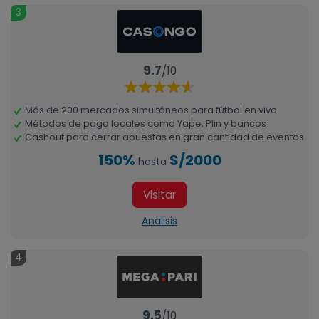
3
9.7
/10
Más de 200 mercados simultáneos para fútbol en vivo
Métodos de pago locales como Yape, Plin y bancos
Cashout para cerrar apuestas en gran cantidad de eventos
150%
S/2000
hasta
Visitar
Analisis
4
9.5
/10