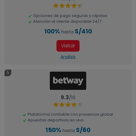
Opciones de pago seguras y rápidas
Atención al cliente disponible 24/7
100%
S/410
hasta
Visitar
Analisis
5
9.3
/10
Plataforma confiable con presencia global
Apuestas deportivas en vivo
150%
S/60
hasta