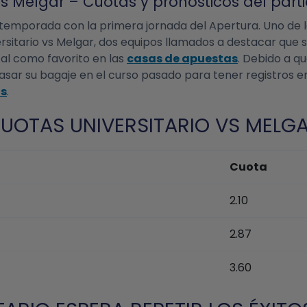
 vs Melgar – Cuotas y pronósticos del parti
va temporada con la primera jornada del Apertura. Uno de
ersitario vs Melgar, dos equipos llamados a destacar que 
cal como favorito en las
casas de apuestas
. Debido a q
sar su bagaje en el curso pasado para tener registros e
s
.
UOTAS UNIVERSITARIO VS MELG
Cuota
2.10
2.87
3.60