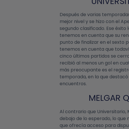
UNIVERSI
Después de varias temporadas a
mejor nivel y se hizo con el A
segundo clasificado. Ese éxito
tenemos en cuenta que su ren
punto de finalizar en el sexto 
tenemos en cuenta que todavía
cinco últimos partidos se cerr
recibió al menos un gol en cu
más preocupante es el registro
temporada, en la que destacó e
encuentros.
MELGAR Q
Al contrario que Universitario
debajo de lo esperado, lo que 
que ofrecía acceso para dispu