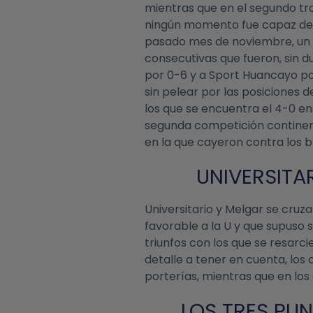
mientras que en el segundo tr
ningún momento fue capaz de pel
pasado mes de noviembre, un 3
consecutivas que fueron, sin 
por 0-6 y a Sport Huancayo po
sin pelear por las posiciones 
los que se encuentra el 4-0 e
segunda competición continenta
en la que cayeron contra los b
UNIVERSITA
Universitario y Melgar se cruz
favorable a la U y que supuso 
triunfos con los que se resarc
detalle a tener en cuenta, los
porterías, mientras que en los
LOS TRES PU