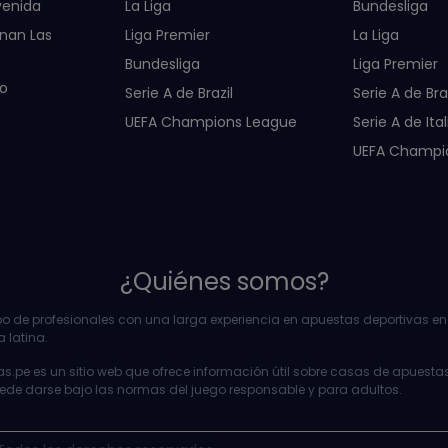
venida
La Liga
Bundesliga
nan Las
Liga Premier
La Liga
Bundesliga
Liga Premier
to
Serie A de Brazil
Serie A de Bra
UEFA Champions League
Serie A de Ital
UEFA Champi
¿Quiénes somos?
o de profesionales con una larga experiencia en apuestas deportivas en
 latina.
s.pe es un sitio web que ofrece información útil sobre casas de apuestas
ede darse bajo las normas del juego responsable y para adultos.