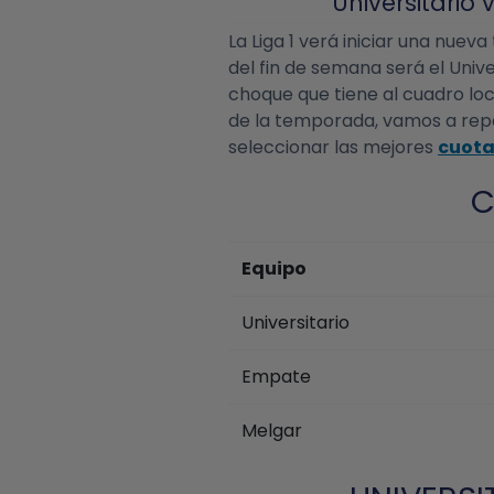
Universitario
La Liga 1 verá iniciar una nue
del fin de semana será el Univ
choque que tiene al cuadro lo
de la temporada, vamos a repa
seleccionar las mejores
cuota
C
Equipo
Universitario
Empate
Melgar