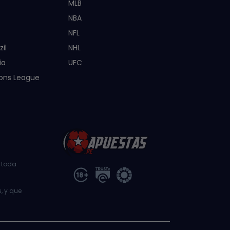
MLB
NBA
NFL
zil
NHL
ia
UFC
ons League
 toda
, y que