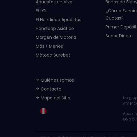
Apuestas en Vivo
Bonos de Bien
El 1X2
¿Cómo Funcio
Cuotas?
El Hándicap Apuestas
Primer Depósi
Hándicap Asiático
Sacar Dinero
Margen de Victoria
Más / Menos
Método Surebet
Quiénes somos
Contacto
Mapa del Sitio
Un grup
América
Apuesta
sólo pu