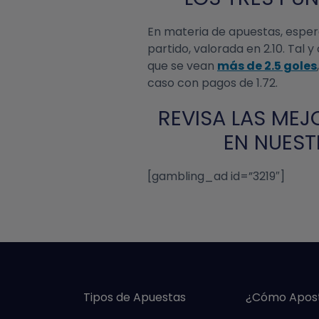
En materia de apuestas, esper
partido, valorada en 2.10. Tal
que se vean
más de 2.5 goles
caso con pagos de 1.72.
REVISA LAS MEJ
EN NUES
[gambling_ad id=”3219″]
Tipos de Apuestas
¿Cómo Apos