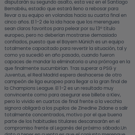
disputarán su segundo asalto, esta vez en el Santiago
Bernabéu, estadio que estará lleno a rebosar para
llevar a su equipo en volandas hacia su cuarta final en
cinco años. El 1-2 de la ida hace que los merengues
sean claros favoritos para pelear por su 13º título
europeo, pero no deberían mostrarse demasiado
confiados, puesto que el Bayern Múnich es un equipo
totalmente capacitado para revertir la situación, tal y
como ya sucedió en año pasado, cuando fueron
capaces de mandar la eliminatoria a una prórroga en la
que finalmente sucumbirían. Tras superar a PSG y
Juventus, el Real Madrid espera deshacerse de otro
campeón de liga europeo para llegar a la gran final de
la Champions League. El 1-2 es un resultado muy
convincente como para asegurar ese billete a Kiev,
pero lo vivido en cuartos de final frente a la vecchia
signora obligará a los pupilos de Zinedine Zidane a salir
totalmente concentrados, motivo por el que buena
parte de los habituales titulares descansarán en el
compromiso frente al Leganés del próximo sábado.Un
dato a tener en cuenta es que el conjunto merengue