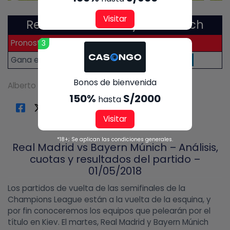
Visitar
Real Madrid vs Bayern Múnich
Pronostico
Odd
3
Gana el Real Madrid
2.10
Bonos de bienvenida
Alberto
|
abril 26, 2018
150%
S/2000
hasta
Visitar
*18+; Se aplican las condiciones generales.
Real Madrid vs Bayern Múnich – Análisis,
cuotas y resultados del partido –
01/05/2018
Los partidos de vuelta de las semifinales de la
Champions League están a la vuelta de la esquina, y
por fin conoceremos los equipos que pelearán por el
título en Kiev. El martes, Real Madrid y Bayern Múnich