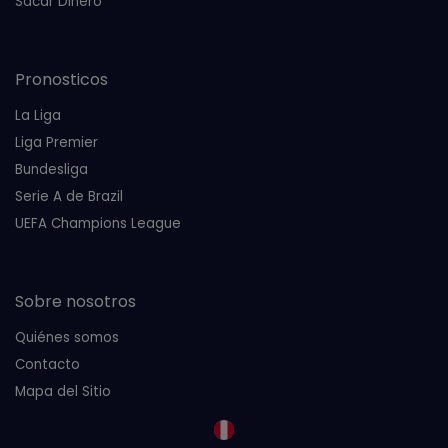
Sacar Dinero
Pronosticos
La Liga
Liga Premier
Bundesliga
Serie A de Brazil
UEFA Champions League
Sobre nosotros
Quiénes somos
Contacto
Mapa del Sitio