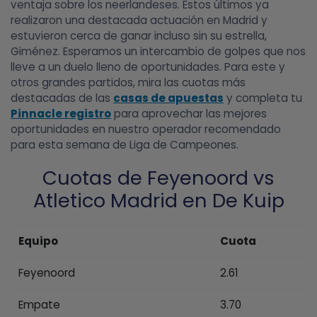
ventaja sobre los neerlandeses. Estos últimos ya
realizaron una destacada actuación en Madrid y
estuvieron cerca de ganar incluso sin su estrella,
Giménez. Esperamos un intercambio de golpes que nos
lleve a un duelo lleno de oportunidades. Para este y
otros grandes partidos, mira las cuotas más
destacadas de las
casas de apuestas
y completa tu
Pinnacle registro
para aprovechar las mejores
oportunidades en nuestro operador recomendado
para esta semana de Liga de Campeones.
Cuotas de Feyenoord vs
Atletico Madrid en De Kuip
Equipo
Cuota
Feyenoord
2.61
Empate
3.70