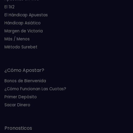
El 1X2
El Hándicap Apuestas
Hándicap Asiático
Margen de Victoria
Más / Menos
Método Surebet
¿Cómo Apostar?
Bonos de Bienvenida
¿Cómo Funcionan Las Cuotas?
Primer Depósito
Sacar Dinero
Pronosticos