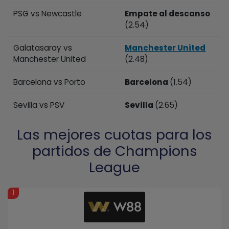
PSG vs Newcastle
Empate al descanso
(2.54)
Galatasaray vs
Manchester United
Manchester United
(2.48)
Barcelona vs Porto
Barcelona
(1.54)
Sevilla vs PSV
Sevilla
(2.65)
Las mejores cuotas para los
partidos de Champions
League
1