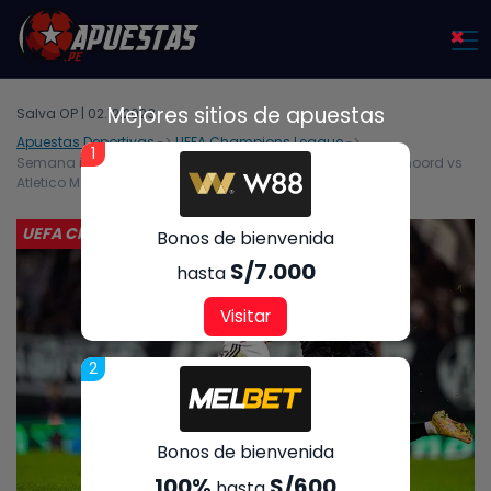
×
Mejores sitios de apuestas
Salva OP | 02.12.2023
Apuestas Deportivas
UEFA Champions League
1
Semana importante en Champions League: Picks de Feyenoord vs
Atletico Madrid
UEFA Champions League
Bonos de bienvenida
S/7.000
hasta
Visitar
2
Bonos de bienvenida
100%
S/600
hasta