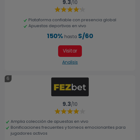
9.3
/10
Plataforma confiable con presencia global
Apuestas deportivas en vivo
150%
S/60
hasta
Visitar
Analisis
6
9.3
/10
Amplia colección de apuestas en vivo
Bonificaciones frecuentes y torneos emocionantes para
jugadores activos