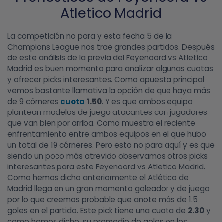
Atletico Madrid
La competición no para y esta fecha 5 de la
Champions League nos trae grandes partidos. Después
de este análisis de la previa del Feyenoord vs Atletico
Madrid es buen momento para analizar algunas cuotas
y ofrecer picks interesantes. Como apuesta principal
vemos bastante llamativa la opción de que haya más
de 9 córneres
cuota
1.50
. Y es que ambos equipo
plantean modelos de juego atacantes con jugadores
que van bien por arriba. Como muestra el reciente
enfrentamiento entre ambos equipos en el que hubo
un total de 19 córneres. Pero esto no para aquí y es que
siendo un poco más atrevido observamos otros picks
interesantes para este Feyenoord vs Atletico Madrid.
Como hemos dicho anteriormente el Atlético de
Madrid llega en un gran momento goleador y de juego
por lo que creemos probable que anote más de 1.5
goles en el partido. Este pick tiene una cuota de
2.30
y
como hemos dicho, su promedio de goles en los