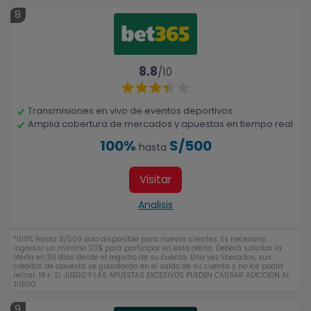
8
8.8
/10
Transmisiones en vivo de eventos deportivos
Amplia cobertura de mercados y apuestas en tiempo real
100%
S/500
hasta
Visitar
Analisis
*100% hasta S/500 solo disponible para nuevos clientes. Es necesario
ingresar un mínimo 20$ para participar en esta oferta. Deberá solicitar la
oferta en 30 días desde el registro de su cuenta. Una vez liberados, sus
créditos de apuesta se guardarán en el saldo de su cuenta y no los podrá
retirar. 18+; EL JUEGO Y LAS APUESTAS EXCESIVOS PUEDEN CAUSAR ADICCIÓN AL
JUEGO.
9