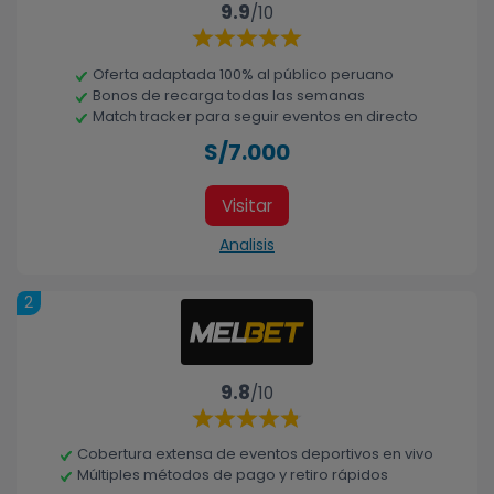
9.9
/10
Oferta adaptada 100% al público peruano
Bonos de recarga todas las semanas
Match tracker para seguir eventos en directo
S/7.000
Visitar
Analisis
2
9.8
/10
Cobertura extensa de eventos deportivos en vivo
Múltiples métodos de pago y retiro rápidos