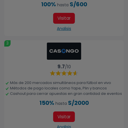
100%
S/600
hasta
Visitar
Analisis
3
9.7
/10
Más de 200 mercados simultáneos para fútbol en vivo
Métodos de pago locales como Yape, Plin y bancos
Cashout para cerrar apuestas en gran cantidad de eventos
150%
S/2000
hasta
Visitar
Analisis