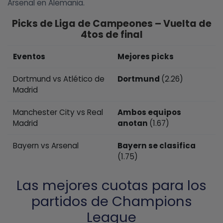
Arsenal en Alemania.
Picks de Liga de Campeones – Vuelta de
4tos de final
Eventos
Mejores picks
Dortmund vs Atlético de
Dortmund
(2.26)
Madrid
Manchester City vs Real
Ambos equipos
Madrid
anotan
(1.67)
Bayern vs Arsenal
Bayern se clasifica
(1.75)
Las mejores cuotas para los
partidos de Champions
League