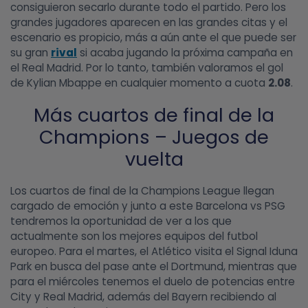
consiguieron secarlo durante todo el partido. Pero los
grandes jugadores aparecen en las grandes citas y el
escenario es propicio, más a aún ante el que puede ser
su gran
rival
si acaba jugando la próxima campaña en
el Real Madrid. Por lo tanto, también valoramos el gol
de Kylian Mbappe en cualquier momento a cuota
2.08
.
Más cuartos de final de la
Champions – Juegos de
vuelta
Los cuartos de final de la Champions League llegan
cargado de emoción y junto a este Barcelona vs PSG
tendremos la oportunidad de ver a los que
actualmente son los mejores equipos del futbol
europeo. Para el martes, el Atlético visita el Signal Iduna
Park en busca del pase ante el Dortmund, mientras que
para el miércoles tenemos el duelo de potencias entre
City y Real Madrid, además del Bayern recibiendo al