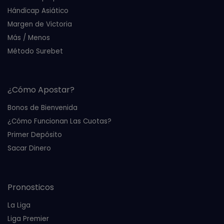
Hándicap Asiático
Margen de Victoria
Más / Menos
Método Surebet
¿Cómo Apostar?
Bonos de Bienvenida
¿Cómo Funcionan Las Cuotas?
Primer Depósito
Sacar Dinero
Pronosticos
La Liga
Liga Premier