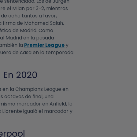
te sentenciado. Los de Jürgen
e el Milan por 3-2, mientras
l de ocho tantos a favor,
 la firma de Mohamed Salah,
lético de Madrid. Como
eal Madrid en la pasada
también la
Premier League
y
fuera de casa en la temporada
d En 2020
os en la Champions League en
s octavos de final, una
l mismo marcador en Anfield, lo
 Llorente igualó el marcador y
erpool