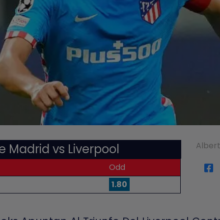
Alber
de Madrid vs Liverpool
Odd
1.80