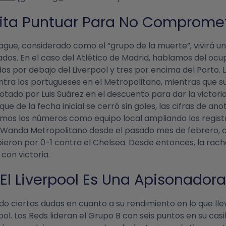
esita Puntuar Para No Comprome
gue, considerado como el “grupo de la muerte”, vivirá un
cados. En el caso del Atlético de Madrid, hablamos del o
 dos por debajo del Liverpool y tres por encima del Porto
ra los portugueses en el Metropolitano, mientras que su
otado por Luis Suárez en el descuento para dar la victoria 
 de la fecha inicial se cerró sin goles, las cifras de an
samos los números como equipo local ampliando los regist
l Wanda Metropolitano desde el pasado mes de febrero,
eron por 0-1 contra el Chelsea. Desde entonces, la racha 
con victoria.
El Liverpool Es Una Apisonadora
jado ciertas dudas en cuanto a su rendimiento en lo que 
ol. Los Reds lideran el Grupo B con seis puntos en su cas