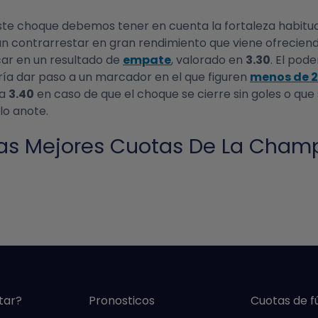
ste choque debemos tener en cuenta la fortaleza habitua
an contrarrestar en gran rendimiento que viene ofreciendo
ar en un resultado de
empate
, valorado en
3.30
. El pod
a dar paso a un marcador en el que figuren
menos de 2
 a
3.40
en caso de que el choque se cierre sin goles o que 
lo anote.
as Mejores Cuotas De La Cham
tar?
Pronosticos
Cuotas de f