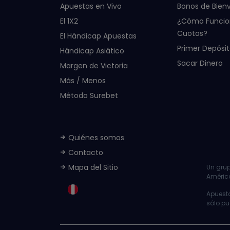
Apuestas en Vivo
Bonos de Bien
El 1X2
¿Cómo Funcio
Cuotas?
El Hándicap Apuestas
Primer Depósi
Hándicap Asiático
Sacar Dinero
Margen de Victoria
Más / Menos
Método Surebet
Quiénes somos
Contacto
Mapa del Sitio
Un grup
América
Apuesta
sólo pu