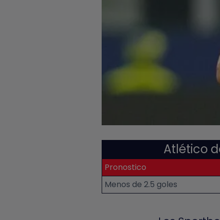
Atlético 
Pronostico
Menos de 2.5 goles