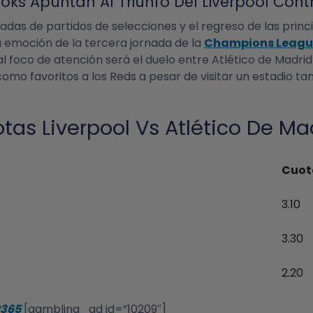
oks Apuntan Al Triunfo Del Liverpool Contra
as de partidos de selecciones y el regreso de las princi
 la emoción de la tercera jornada de la
Champions Leagu
al foco de atención será el duelo entre Atlético de Madrid 
omo favoritos a los Reds a pesar de visitar un estadio 
tas Liverpool Vs Atlético De Ma
Cuot
3.10
3.30
2.20
t365
[gambling_ad id=”10209″]