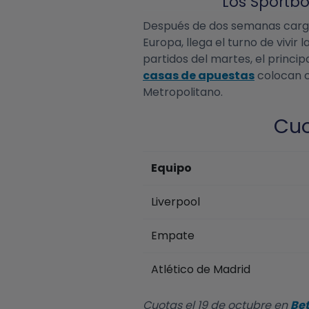
Los Sportbo
Después de dos semanas cargad
Europa, llega el turno de vivir
partidos del martes, el princip
casas de apuestas
colocan c
Metropolitano.
Cuo
Equipo
Liverpool
Empate
Atlético de Madrid
Cuotas el 19 de octubre en
Be