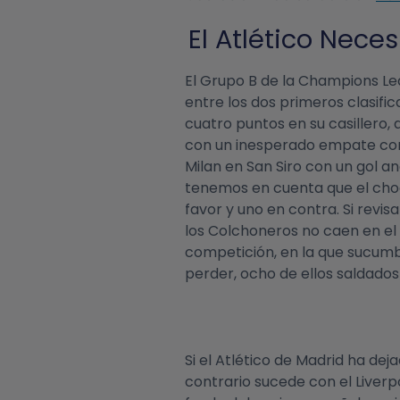
El Atlético Nec
El Grupo B de la Champions Lea
entre los dos primeros clasifi
cuatro puntos en su casillero,
con un inesperado empate cont
Milan en San Siro con un gol an
tenemos en cuenta que el choque
favor y uno en contra. Si revi
los Colchoneros no caen en e
competición, en la que sucumbi
perder, ocho de ellos saldados 
Si el Atlético de Madrid ha de
contrario sucede con el Liverpo