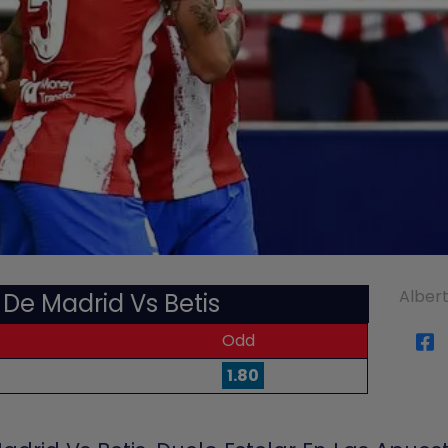
Alber
o De Madrid Vs Betis
Odd
1.80