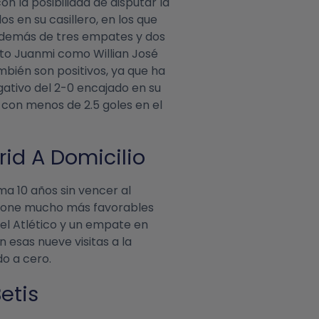
on la posibilidad de disputar la
os en su casillero, en los que
 además de tres empates y dos
anto Juanmi como Willian José
bién son positivos, ya que ha
gativo del 2-0 encajado en su
o con menos de 2.5 goles en el
rid A Domicilio
ma 10 años sin vencer al
as pone mucho más favorables
 el Atlético y un empate en
 esas nueve visitas a la
o a cero.
etis