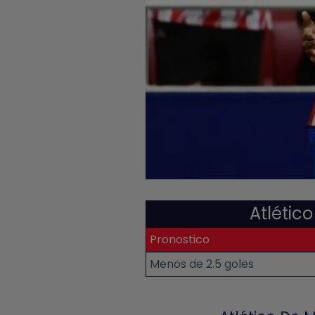
Atlétic
Pronostico
Menos de 2.5 goles