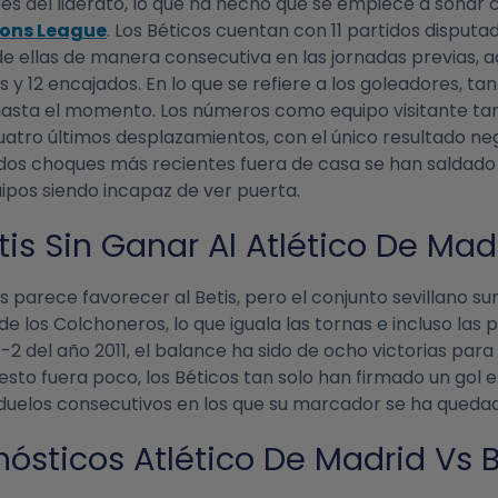
 tres del liderato, lo que ha hecho que se empiece a soñar c
ons League
. Los Béticos cuentan con 11 partidos disputad
 de ellas de manera consecutiva en las jornadas previas,
s y 12 encajados. En lo que se refiere a los goleadores, t
asta el momento. Los números como equipo visitante tam
uatro últimos desplazamientos, con el único resultado ne
los dos choques más recientes fuera de casa se han saldad
ipos siendo incapaz de ver puerta.
tis Sin Ganar Al Atlético De Mad
parece favorecer al Betis, pero el conjunto sevillano su
 de los Colchoneros, lo que iguala las tornas e incluso l
-2 del año 2011, el balance ha sido de ocho victorias para
sto fuera poco, los Béticos tan solo han firmado un gol en
 duelos consecutivos en los que su marcador se ha quedad
nósticos Atlético De Madrid Vs B