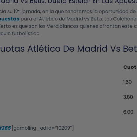
Madrid Vs Betis, Duelo Estelar En Las Apues
a su 12º jornada, en la que tendremos la oportunidad de 
puestas
para el Atlético de Madrid vs Betis. Los Colchone
o cierto es que son los Verdiblancos quienes afrontan est
ulo futbolístico.
uotas Atlético De Madrid Vs Bet
Cuot
1.60
3.80
6.00
t365
[gambling_ad id=”10209″]