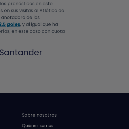
los pronósticos en este
n sus visitas al Atlético de
d anotadora de los
.5 goles
, y al igual que ha
rías, en este caso con cuota
 Santander
Sobre nosotros
Quiénes somos