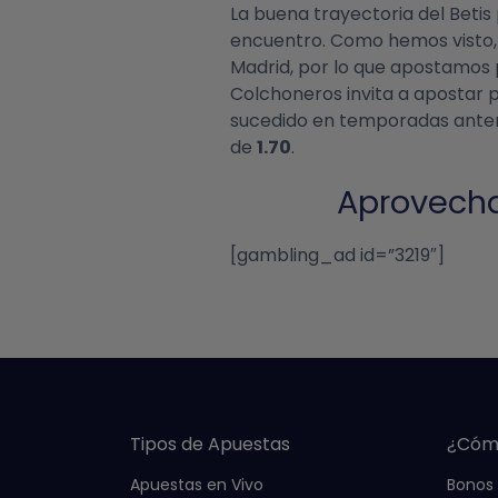
La buena trayectoria del Betis
encuentro. Como hemos visto, 
Madrid, por lo que apostamos 
Colchoneros invita a apostar 
sucedido en temporadas anteri
de
1.70
.
Aprovecha
[gambling_ad id=”3219″]
Tipos de Apuestas
¿Cóm
Apuestas en Vivo
Bonos 