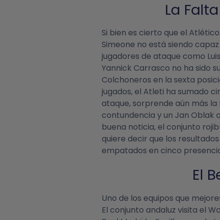
La Falt
Si bien es cierto que el Atléti
Simeone no está siendo capaz 
jugadores de ataque como Luis
Yannick Carrasco no ha sido suf
Colchoneros en la sexta posició
jugados, el Atleti ha sumado c
ataque, sorprende aún más la f
contundencia y un Jan Oblak q
buena noticia, el conjunto ro
quiere decir que los resultado
empatados en cinco presencias 
El B
Uno de los equipos que mejores
El conjunto andaluz visita el 