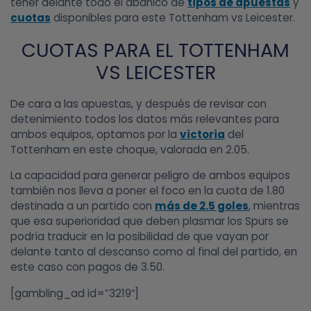
tener delante todo el abanico de
tipos de apuestas
y
cuotas
disponibles para este Tottenham vs Leicester.
CUOTAS PARA EL TOTTENHAM
VS LEICESTER
De cara a las apuestas, y después de revisar con
detenimiento todos los datos más relevantes para
ambos equipos, optamos por la
victoria
del
Tottenham en este choque, valorada en 2.05.
La capacidad para generar peligro de ambos equipos
también nos lleva a poner el foco en la cuota de 1.80
destinada a un partido con
más de 2.5 goles
, mientras
que esa superioridad que deben plasmar los Spurs se
podría traducir en la posibilidad de que vayan por
delante tanto al descanso como al final del partido, en
este caso con pagos de 3.50.
[gambling_ad id=”3219″]