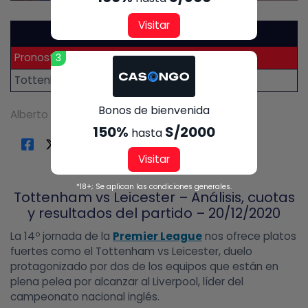
Visitar
Tottenham vs Leicester
Pronostico
Odd
3
Tottenham
2.05
Bonos de bienvenida
Alberto
|
diciembre 19, 2020
150%
S/2000
hasta
Visitar
*18+; Se aplican las condiciones generales.
Tottenham vs Leicester – Análisis, cuotas
y resultados del partido – 20/12/2020
La 14º jornada de la
Premier League
nos ofrece platos
fuertes como el Tottenham vs Leicester, duelo
protagonizado por dos de los equipos que están en
plena pelea por alcanzar al Liverpool, líder del
campeonato nacional inglés.