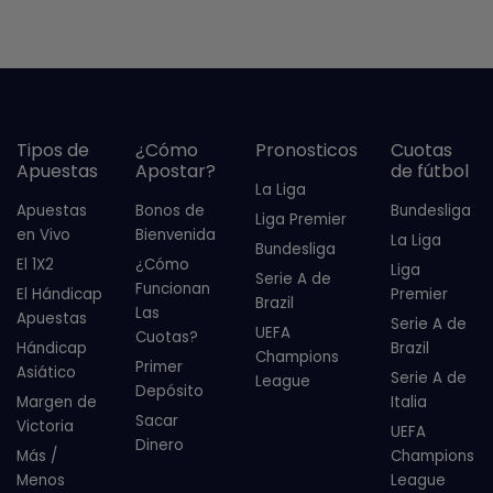
Tipos de
¿Cómo
Pronosticos
Cuotas
Apuestas
Apostar?
de fútbol
La Liga
Apuestas
Bonos de
Bundesliga
Liga Premier
en Vivo
Bienvenida
La Liga
Bundesliga
El 1X2
¿Cómo
Liga
Serie A de
Funcionan
El Hándicap
Premier
Brazil
Las
Apuestas
Serie A de
UEFA
Cuotas?
Hándicap
Brazil
Champions
Primer
Asiático
Serie A de
League
Depósito
Margen de
Italia
Sacar
Victoria
UEFA
Dinero
Más /
Champions
Menos
League