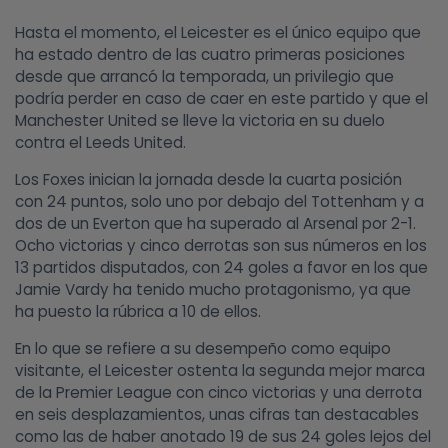
Hasta el momento, el Leicester es el único equipo que
ha estado dentro de las cuatro primeras posiciones
desde que arrancó la temporada, un privilegio que
podría perder en caso de caer en este partido y que el
Manchester United se lleve la victoria en su duelo
contra el Leeds United.
Los Foxes inician la jornada desde la cuarta posición
con 24 puntos, solo uno por debajo del Tottenham y a
dos de un Everton que ha superado al Arsenal por 2-1.
Ocho victorias y cinco derrotas son sus números en los
13 partidos disputados, con 24 goles a favor en los que
Jamie Vardy ha tenido mucho protagonismo, ya que
ha puesto la rúbrica a 10 de ellos.
En lo que se refiere a su desempeño como equipo
visitante, el Leicester ostenta la segunda mejor marca
de la Premier League con cinco victorias y una derrota
en seis desplazamientos, unas cifras tan destacables
como las de haber anotado 19 de sus 24 goles lejos del