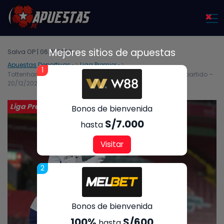
×
Mejores sitios de apuestas
Salva OP | 06.01.2023
Apuestas Deportivas
Liga Premier
1
Tottenham vs Leicester – Análisis, cuotas y resultados del partido –
20/12/2020
Liga Premier
Bonos de bienvenida
S/7.000
hasta
Visitar
2
Bonos de bienvenida
100%
S/600
hasta