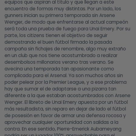
equipos que aspiran al título y que llegan a este
encuentro de formas muy distintas. Por un lado, los
gunners inician su primera temporada sin Arsene
Wenger, de modo que enfrentarse al actual campeón
será toda una prueba de fuego para Unai Emery. Por su
parte, los citizens tienen el objetivo de seguir
demostrando el buen fútbol firmado la pasada
campaña sin fichajes de renombre, algo muy extraño
en un club que nos tiene acostumbrado a realizar
desembolsos millonarios verano tras verano. Se
avecina una temporada tan apasionante como
complicada para el Arsenal. Ya son muchos años sin
poder pelear por la Premier League, y a ese problema
hay que sumar el de adaptarse a una pizarra tan
diferente a la que estaban acostumbrados con Arsene
Wenger. El libreto de Unai Emery apuesta por un fútbol
más resultadista, sin reparo en dejar de lado el fútbol
de posesión en favor de armar una defensa rocosa y
aprovechar cualquier oportunidad con salidas a la
contra. En ese sentido, Pierre-Emerick Aubameyang
podría ser un jugador 100% aprovechable para el