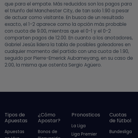
que para el empate. Más reducidos son los pagos para
el triunfo del Manchester City, de tan solo 1.90 a pesar
de actuar como visitante. En busca de un resultado
exacto, el 1-2 aparece como la opción más probable
con cuota de 9.00, mientras que el 0-1 y el 0-2
comparten pagos de 12.00. En cuanto a los anotadores,
Gabriel Jesús lidera la tabla de posibles goleadores en
cualquier momento del partido con una cuota de 1.90,
seguido por Pierre-Emerick Aubameyang, en su caso de
2.00, la misma que ostenta Sergio Agüero.
Tipos de
¿Cómo
Pronosticos
Cuotas
Apuestas
Apostar?
de fútbol
La Liga
Apuestas
Bonos de
Bundesliga
Liga Premier