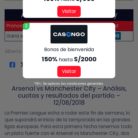
Visitar
Arsenal vs Manchester City
Pronostico
Odd
3
Gana el Manchester City
1.90
Bonos de bienvenida
Alberto
|
agosto 6, 2018
150%
S/2000
hasta
Visitar
*18+; Se aplican las condiciones generales.
Arsenal vs Manchester City – Análisis,
cuotas y resultados del partido –
12/08/2018
La Premier League echa a rodar este fin de semana, lo
que supondrá el inicio de la temporada en las grandes
ligas europeas. Para esta primera fecha tenemos todo
un plato fuerte con el Arsenal vs Manchester City, dos