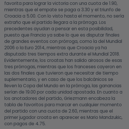
favorita para lograr la victoria con una cuota de 1.90,
mientras que el empate se paga a 3.30 y el triunfo de
Croacia a 5.00. Con lo visto hasta el momento, no sería
extraño que el partido llegara a la prórroga. Los
precedentes ayudan a pensar en esta posibilidad,
puesto que Francia ya sabe lo que es disputar finales
de grandes eventos con prórroga, como la del Mundial
2006 o la Euro 2014, mientras que Croacia ya ha
disputado tres tiempos extra durante el Mundial 2018.
Evidentemente, los croatas han salido airosos de esas
tres prórrogas, mientras que los franceses cayeron en
las dos finales que tuvieron que necesitar de tiempo
suplementario, y en caso de que los balcánicos se
lleven la Copa del Mundo en la prórroga, las ganancias
serían de 19.00 por cada unidad apostada. En cuanto a
los anotadores del partido, Griezmann encabeza la
tabla de favoritos para marcar en cualquier momento
del partido con una cuota de 2.60, mientras que el
primer jugador croata en aparecer es Mario Mandzukic,
con pagos de 4.75.