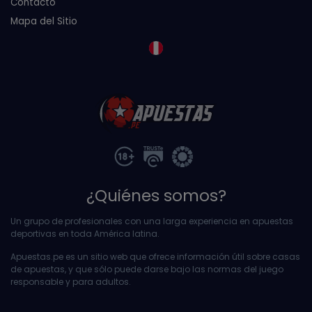
Contacto
Mapa del Sitio
¿Quiénes somos?
Un grupo de profesionales con una larga experiencia en apuestas
deportivas en toda América latina.
Apuestas.pe es un sitio web que ofrece información útil sobre casas
de apuestas, y que sólo puede darse bajo las normas del juego
responsable y para adultos.