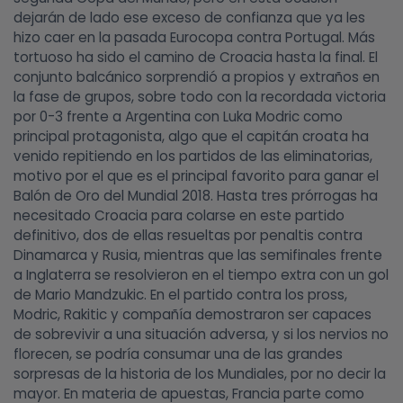
dejarán de lado ese exceso de confianza que ya les
hizo caer en la pasada Eurocopa contra Portugal. Más
tortuoso ha sido el camino de Croacia hasta la final. El
conjunto balcánico sorprendió a propios y extraños en
la fase de grupos, sobre todo con la recordada victoria
por 0-3 frente a Argentina con Luka Modric como
principal protagonista, algo que el capitán croata ha
venido repitiendo en los partidos de las eliminatorias,
motivo por el que es el principal favorito para ganar el
Balón de Oro del Mundial 2018. Hasta tres prórrogas ha
necesitado Croacia para colarse en este partido
definitivo, dos de ellas resueltas por penaltis contra
Dinamarca y Rusia, mientras que las semifinales frente
a Inglaterra se resolvieron en el tiempo extra con un gol
de Mario Mandzukic. En el partido contra los pross,
Modric, Rakitic y compañía demostraron ser capaces
de sobrevivir a una situación adversa, y si los nervios no
florecen, se podría consumar una de las grandes
sorpresas de la historia de los Mundiales, por no decir la
mayor. En materia de apuestas, Francia parte como