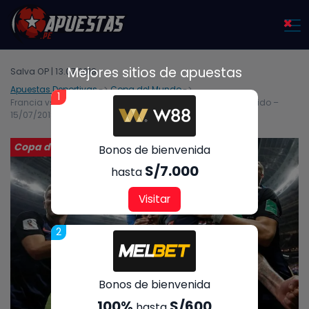
×
Mejores sitios de apuestas
Salva OP | 13.07.2018
Apuestas Deportivas
Copa del Mundo
1
Francia vs Croacia – Análisis, cuotas y resultados del partido –
15/07/2018
Copa del Mundo
Bonos de bienvenida
S/7.000
hasta
Visitar
2
Bonos de bienvenida
100%
S/600
hasta