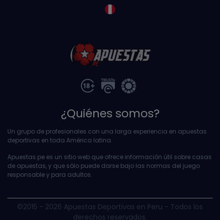
¿Quiénes somos?
Un grupo de profesionales con una larga experiencia en apuestas
deportivas en toda América latina.
Apuestas.pe es un sitio web que ofrece información útil sobre casas
de apuestas, y que sólo puede darse bajo las normas del juego
responsable y para adultos.
©2015 - 2026 Apuestas Deportivas en Peru
-
Todos los
derechos reservados.