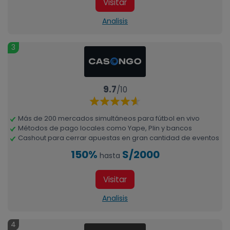
Visitar
Analisis
3
9.7
/10
Más de 200 mercados simultáneos para fútbol en vivo
Métodos de pago locales como Yape, Plin y bancos
Cashout para cerrar apuestas en gran cantidad de eventos
150%
S/2000
hasta
Visitar
Analisis
4