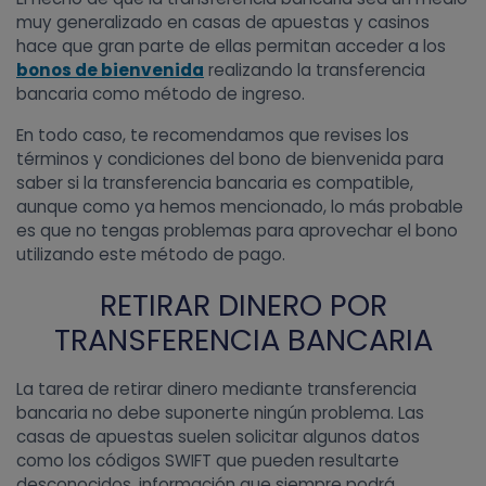
muy generalizado en casas de apuestas y casinos
hace que gran parte de ellas permitan acceder a los
bonos de bienvenida
realizando la transferencia
bancaria como método de ingreso.
En todo caso, te recomendamos que revises los
términos y condiciones del bono de bienvenida para
saber si la transferencia bancaria es compatible,
aunque como ya hemos mencionado, lo más probable
es que no tengas problemas para aprovechar el bono
utilizando este método de pago.
RETIRAR DINERO POR
TRANSFERENCIA BANCARIA
La tarea de retirar dinero mediante transferencia
bancaria no debe suponerte ningún problema. Las
casas de apuestas suelen solicitar algunos datos
como los códigos SWIFT que pueden resultarte
desconocidos, información que siempre podrá