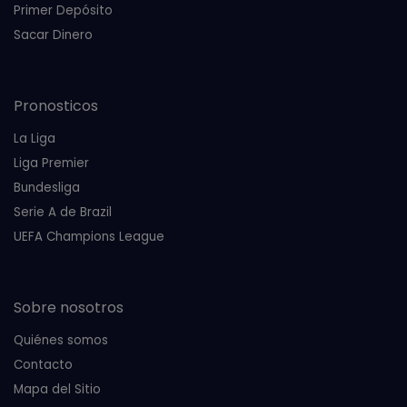
Primer Depósito
Sacar Dinero
Pronosticos
La Liga
Liga Premier
Bundesliga
Serie A de Brazil
UEFA Champions League
Sobre nosotros
Quiénes somos
Contacto
Mapa del Sitio