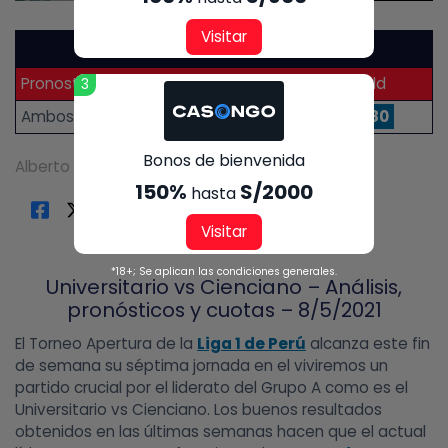
Visitar
Universitario vs Cienciano
Pronostico
Odd
3
Ambos equipos anotarán
1.80
Bonos de bienvenida
Alberto
|
mayo 7, 2021
150%
S/2000
hasta
Visitar
*18+; Se aplican las condiciones generales.
Universitario vs Cienciano – Análisis,
pronósticos y cuotas – 8/5/2021
El Torneo Apertura de la
Liga 1 de Perú
alcanza este fin
de semana su séptima jornada en el viviremos un
partido crucial por el liderato del Grupo A como es el
Universitario vs Cienciano. Los buenos resultados
obtenidos en las últimas semanas hacen que el actual