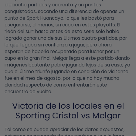
dieciocho partidos y cuarenta y un puntos
conquistados, sacando una diferencia de apenas un
punto de Sport Huancayo, lo que les bastó para
asegurarse, al menos, un cupo en estos playoffs. El
“león del sur” hasta antes de esta serie solo había
logrado ganar uno de sus últimos cuatro partidos, por
lo que llegaba sin confianza a jugar, pero ahora
esperan de haberla recuperado para luchar por un
cupo en la gran final. Melgar llega a este partido dando
imágenes bastante pobre jugando lejos de su casa, ya
que el último triunfo jugando en condición de visitante
fue en el mes de agosto, por lo que no hay mucha
claridad respecto de como enfrentarán este
encuentro de vuelta.
Victoria de los locales en el
Sporting Cristal vs Melgar
Tal como se puede apreciar de los datos expuestos,