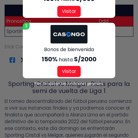
Sporting Cristal vs Melgar
Visitar
Pronostico
Odd
3
Sporting Cristal
1.70
Erick Contreras
|
noviembre 5, 2022
Bonos de bienvenida
150%
S/2000
hasta
Visitar
Sporting Cristal vs Melgar: Picks para la
*18+; Se aplican las condiciones generales.
semi de vuelta de Liga 1
El torneo descentralizado del fútbol peruano comienza
a vivir sus instancias finales y ya podremos conocer al
finalista que acompañará a Alianza Lima en el partido
definitivo de la temporada 2022 del fútbol peruano. En
ese contexto, este día domingo se enfrentarán
Sporting Cristal vs Melgar, quienes jugarán el segundo