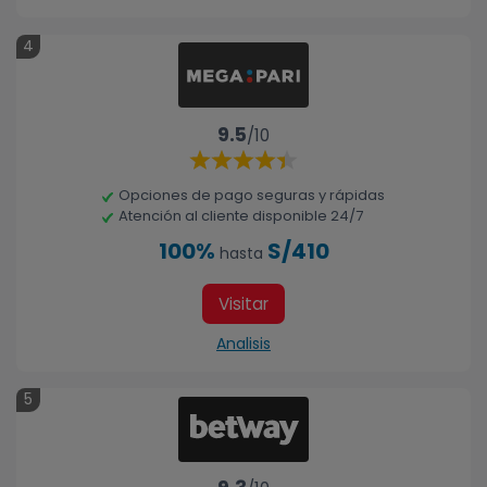
4
9.5
/10
Opciones de pago seguras y rápidas
Atención al cliente disponible 24/7
100%
S/410
hasta
Visitar
Analisis
5