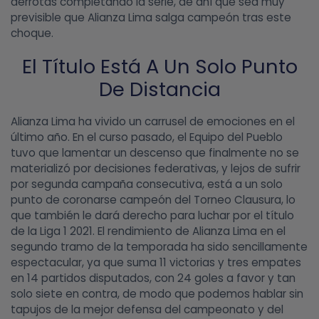
derrotas completando la serie, de ahí que sea muy
previsible que Alianza Lima salga campeón tras este
choque.
El Título Está A Un Solo Punto
De Distancia
Alianza Lima ha vivido un carrusel de emociones en el
último año. En el curso pasado, el Equipo del Pueblo
tuvo que lamentar un descenso que finalmente no se
materializó por decisiones federativas, y lejos de sufrir
por segunda campaña consecutiva, está a un solo
punto de coronarse campeón del Torneo Clausura, lo
que también le dará derecho para luchar por el título
de la Liga 1 2021. El rendimiento de Alianza Lima en el
segundo tramo de la temporada ha sido sencillamente
espectacular, ya que suma 11 victorias y tres empates
en 14 partidos disputados, con 24 goles a favor y tan
solo siete en contra, de modo que podemos hablar sin
tapujos de la mejor defensa del campeonato y del