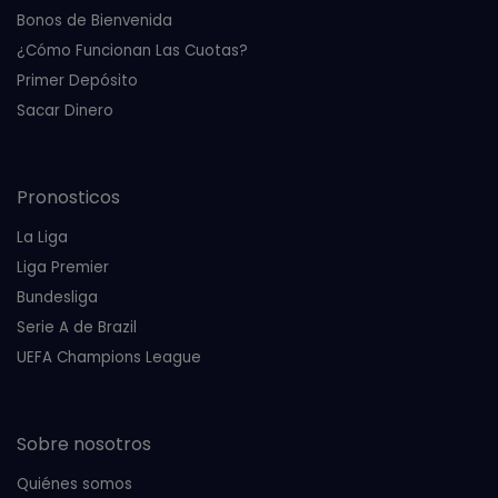
Bonos de Bienvenida
¿Cómo Funcionan Las Cuotas?
Primer Depósito
Sacar Dinero
Pronosticos
La Liga
Liga Premier
Bundesliga
Serie A de Brazil
UEFA Champions League
Sobre nosotros
Quiénes somos