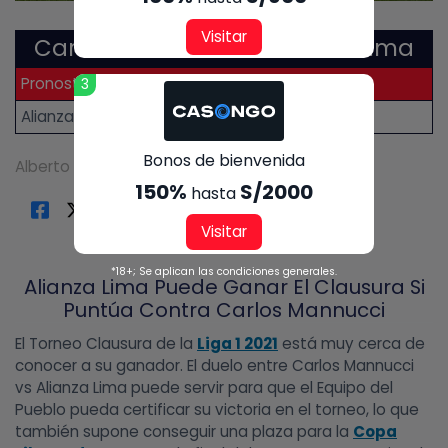
Visitar
Carlos Mannucci Vs Alianza Lima
Pronostico
Odd
3
Alianza Lima
1.83
Bonos de bienvenida
Alberto
|
octubre 15, 2021
150%
S/2000
hasta
Visitar
*18+; Se aplican las condiciones generales.
Alianza Lima Puede Ganar El Clausura Si
Puntúa Contra Carlos Mannucci
El Torneo Clausura de la
Liga 1 2021
está muy cerca de
conocer a su ganador. El duelo entre Carlos Mannucci
vs Alianza Lima puede servir para que el Equipo del
Pueblo pueda certificar su victoria en el torneo, lo que
también supone conseguir una plaza para la
Copa