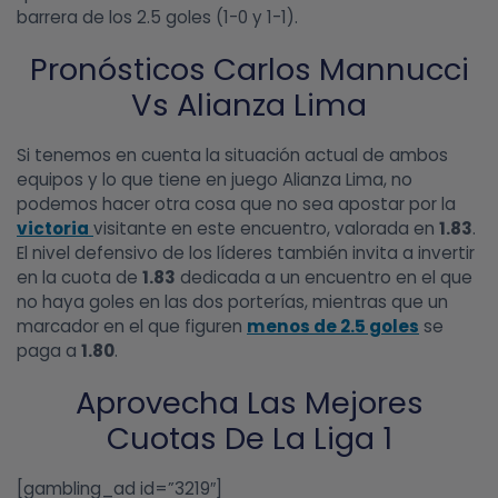
barrera de los 2.5 goles (1-0 y 1-1).
Pronósticos Carlos Mannucci
Vs Alianza Lima
Si tenemos en cuenta la situación actual de ambos
equipos y lo que tiene en juego Alianza Lima, no
podemos hacer otra cosa que no sea apostar por la
victoria
visitante en este encuentro, valorada en
1.83
.
El nivel defensivo de los líderes también invita a invertir
en la cuota de
1.83
dedicada a un encuentro en el que
no haya goles en las dos porterías, mientras que un
marcador en el que figuren
menos de 2.5 goles
se
paga a
1.80
.
Aprovecha Las Mejores
Cuotas De La Liga 1
[gambling_ad id=”3219″]