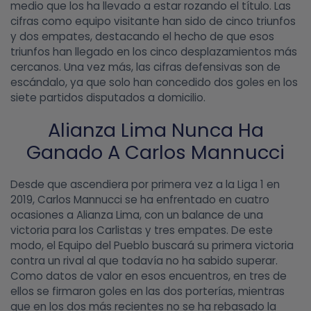
medio que los ha llevado a estar rozando el título. Las
cifras como equipo visitante han sido de cinco triunfos
y dos empates, destacando el hecho de que esos
triunfos han llegado en los cinco desplazamientos más
cercanos. Una vez más, las cifras defensivas son de
escándalo, ya que solo han concedido dos goles en los
siete partidos disputados a domicilio.
Alianza Lima Nunca Ha
Ganado A Carlos Mannucci
Desde que ascendiera por primera vez a la Liga 1 en
2019, Carlos Mannucci se ha enfrentado en cuatro
ocasiones a Alianza Lima, con un balance de una
victoria para los Carlistas y tres empates. De este
modo, el Equipo del Pueblo buscará su primera victoria
contra un rival al que todavía no ha sabido superar.
Como datos de valor en esos encuentros, en tres de
ellos se firmaron goles en las dos porterías, mientras
que en los dos más recientes no se ha rebasado la