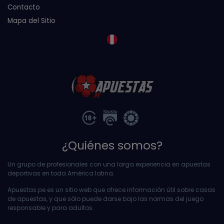
Contacto
Mapa del Sitio
¿Quiénes somos?
Un grupo de profesionales con una larga experiencia en apuestas
deportivas en toda América latina.
Apuestas.pe es un sitio web que ofrece información útil sobre casas
de apuestas, y que sólo puede darse bajo las normas del juego
responsable y para adultos.