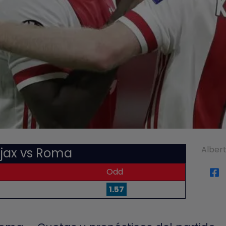
Alber
jax vs Roma
Odd
1.57