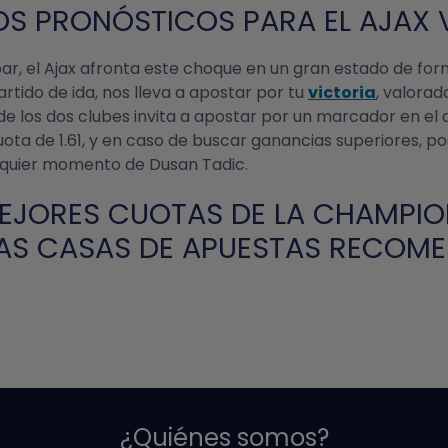
S PRONÓSTICOS PARA EL AJAX
el Ajax afronta este choque en un gran estado de forma
rtido de ida, nos lleva a apostar por tu
victoria
, valorad
de los dos clubes invita a apostar por un marcador en e
uota de 1.61, y en caso de buscar ganancias superiores, p
alquier momento de Dusan Tadic.
MEJORES CUOTAS DE LA CHAMPIO
AS CASAS DE APUESTAS RECOM
¿Quiénes somos?