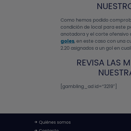
NUESTRO
Como hemos podido comprobar, 
condición de local para este pa
anotadora y el corte ofensivo 
goles
, en este caso con una c
2.20 asignados a un gol en cu
REVISA LAS 
NUESTR
[gambling_ad id=”3219″]
Quiénes somos
Contacto