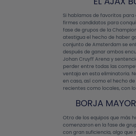
EL AJAX B
Si hablamos de favoritos para 
firmes candidatos para conqui
fase de grupos de la Champion
atestigua el hecho de haber ga
conjunto de Amsterdam se enfre
después de ganar ambos encuentr
Johan Cruyff Arena y sentenció
perder entre todas las compet
ventaja en esta eliminatoria. N
en casa, así como el hecho de
recientes como locales, con lo
BORJA MAYORA
Otro de los equipos que más ha
comenzaron en la fase de grup
con gran suficiencia, algo que