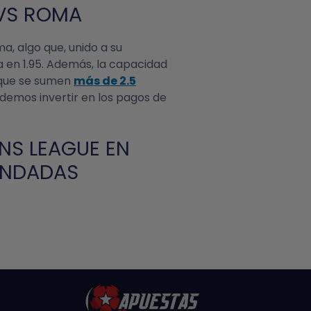
 VS ROMA
, algo que, unido a su
a en 1.95. Además, la capacidad
l que se sumen
más de 2.5
odemos invertir en los pagos de
NS LEAGUE EN
ENDADAS