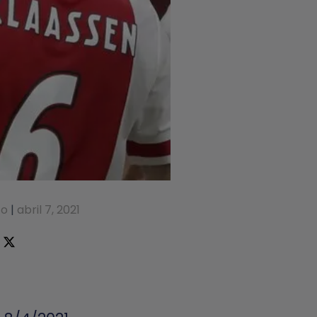
to
|
abril 7, 2021