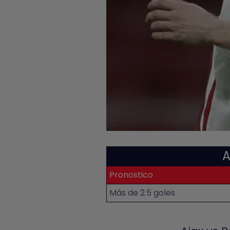
A
Pronostico
Más de 2.5 goles