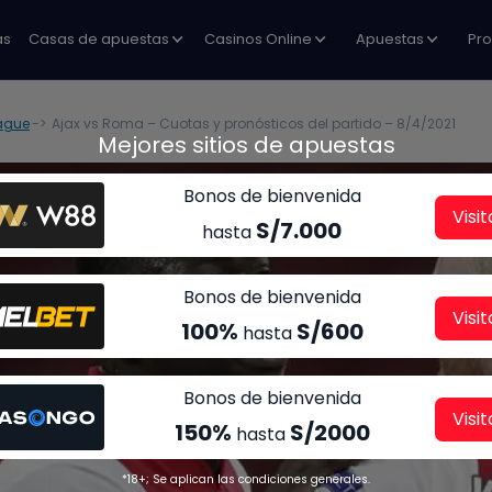
as
Casas de apuestas
Casinos Online
Apuestas
Pro
ague
Ajax vs Roma – Cuotas y pronósticos del partido – 8/4/2021
Mejores sitios de apuestas
Bonos de bienvenida
Visit
S/7.000
hasta
Bonos de bienvenida
Visit
100%
S/600
hasta
Bonos de bienvenida
Visit
150%
S/2000
hasta
*18+; Se aplican las condiciones generales.