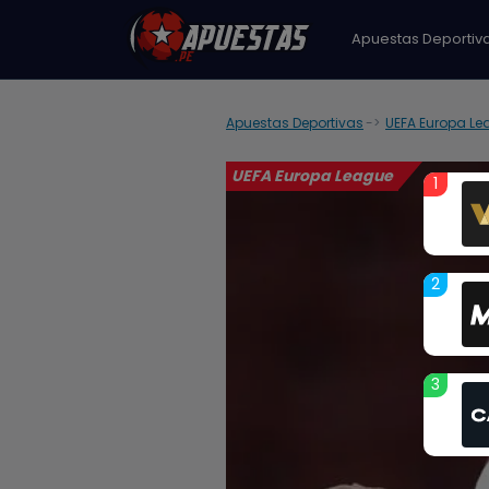
Apuestas Deportiv
Apuestas Deportivas
UEFA Europa Le
UEFA Europa League
1
2
3