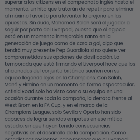
superar a los citizens en el campeonato inglés hasta el
momento, un hito que tratarán de repetir para eliminar
al máximo favorito para levantar la orejona en las
apuestas. Sin duda, Mohamed Salah será el jugador a
seguir por parte del Liverpool, puesto que el egipcio
está en un momento inmejorable tanto en la
generación de juego como de cara a gol, algo que
tendrá muy presente Pep Guardiola si no quiere ver
comprometidas sus opciones de clasificación. La
temporada que está firmando el Liverpool hace que los
aficionados del conjunto británico sueñen con su
equipo llegando lejos en la Champions. Con Salah,
Mané y Firmino en un momento de forma espectacular,
Anfield Road solo ha visto caer a su equipo en una
ocasión durante toda la campaña, la derrota frente al
West Brom en la FA Cup, y en el marco de la
Champions League, solo Sevilla y Oporto han sido
capaces de lograr sendos empates en ese mítico
estadio, sin que hayan tenido consecuencias
negativas en el desarrollo de la competición. Como
estadísticas recientes, cabe reseñar que el Liverpool