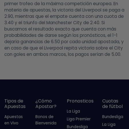
primer trofeo de la máxima competición europea. En
materia de apuestas, la victoria del Liverpool se paga a
2.90, mientras que el empate cuenta con una cuota de
3.40 y el triunfo del Manchester City de 2.40. Si
buscamos el resultado exacto que cuenta con más
probabilidades de darse según los pronósticos, el 1-1
dejaría ganancias de 6.50 por cada unidad apostada, y
en caso de que el Liverpool repita victoria sobre el City
con goles en ambos marcos, los pagos serían de 5.00.
Tipos de
¿Cómo
Pronosticos
Cuotas
Apuestas
Apostar?
de fútbol
La Liga
Apuestas
Bonos de
Bundesliga
Liga Premier
en Vivo
Bienvenida
La Liga
Bundesliga