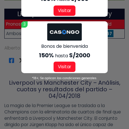
Visitar
Liverpool vs Manchester City
Pronostico
Odd
3
Ambos equipos anotarán
1.57
Bonos de bienvenida
Alberto
|
marzo 31, 2018
150%
S/2000
hasta
Visitar
*18+; Se aplican las condiciones generales.
Liverpool vs Manchester City – Análisis,
cuotas y resultados del partido –
04/04/2018
La magia de la Premier League se traslada a la
Champions con la eliminatoria de cuartos de final que
enfrentará a Liverpool y Manchester City. El conjunto
dirigido por Jürgen Klopp ha sido el único capaz de