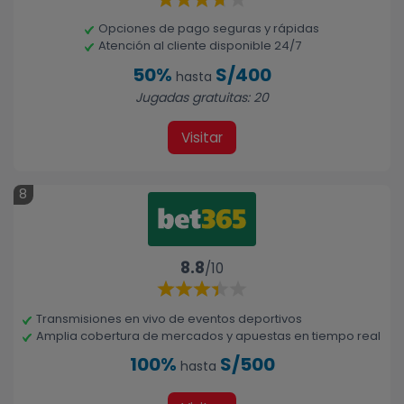
Opciones de pago seguras y rápidas
Atención al cliente disponible 24/7
50%
S/400
hasta
Jugadas gratuitas: 20
Visitar
8
8.8
/10
Transmisiones en vivo de eventos deportivos
Amplia cobertura de mercados y apuestas en tiempo real
100%
S/500
hasta