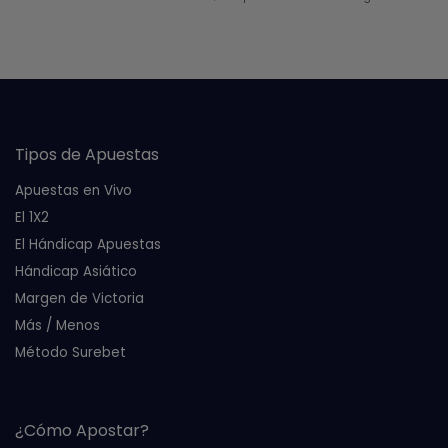
Tipos de Apuestas
Apuestas en Vivo
El 1X2
El Hándicap Apuestas
Hándicap Asiático
Margen de Victoria
Más / Menos
Método Surebet
¿Cómo Apostar?