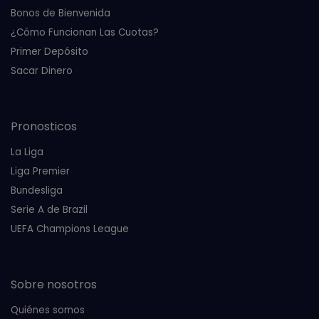
Bonos de Bienvenida
¿Cómo Funcionan Las Cuotas?
Primer Depósito
Sacar Dinero
Pronosticos
La Liga
Liga Premier
Bundesliga
Serie A de Brazil
UEFA Champions League
Sobre nosotros
Quiénes somos