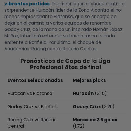
vibrantes partidos
. En primer lugar, el choque entre el
sorprendente Huracán, líder de la Zona A contra el no
menos impresionante Platense, que se encargó de
dejar en el camino a varios equipos de renombre.
Godoy Cruz, de la mano de un inspirado Hernán López
Muñoz, intentará extender su buena racha cuando
enfrente a Banfield. Por último, el choque de
Academias: Racing contra Rosario Central.
Pronósticos de Copa de la Liga
Profesional 4tos de final
Eventos seleccionados
Mejores picks
Huracán vs Platense
Huracán
(2.15)
Godoy Cruz vs Banfield
Godoy Cruz
(2.20)
Racing Club vs Rosario
Menos de 2.5 goles
Central
(1.72)