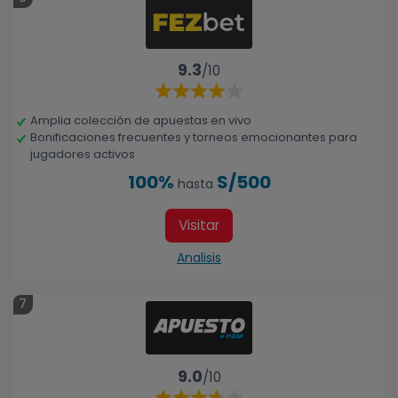
9.3
/10
Amplia colección de apuestas en vivo
Bonificaciones frecuentes y torneos emocionantes para
jugadores activos
100%
S/500
hasta
Visitar
Analisis
7
9.0
/10