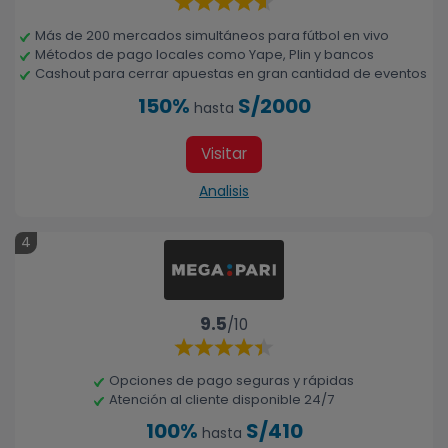
Más de 200 mercados simultáneos para fútbol en vivo
Métodos de pago locales como Yape, Plin y bancos
Cashout para cerrar apuestas en gran cantidad de eventos
150%
S/2000
hasta
Visitar
Analisis
4
9.5
/10
Opciones de pago seguras y rápidas
Atención al cliente disponible 24/7
100%
S/410
hasta