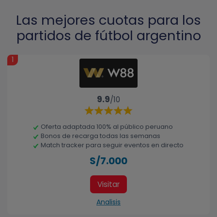
Las mejores cuotas para los
partidos de fútbol argentino
1
9.9
/10
Oferta adaptada 100% al público peruano
Bonos de recarga todas las semanas
Match tracker para seguir eventos en directo
S/7.000
Visitar
Analisis