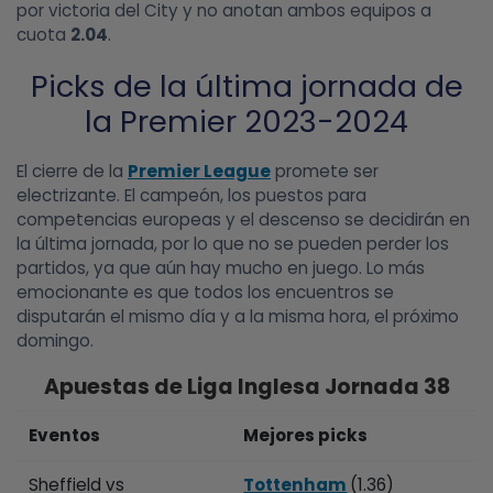
por victoria del City y no anotan ambos equipos a
cuota
2.04
.
Picks de la última jornada de
la Premier 2023-2024
El cierre de la
Premier League
promete ser
electrizante. El campeón, los puestos para
competencias europeas y el descenso se decidirán en
la última jornada, por lo que no se pueden perder los
partidos, ya que aún hay mucho en juego. Lo más
emocionante es que todos los encuentros se
disputarán el mismo día y a la misma hora, el próximo
domingo.
Apuestas de Liga Inglesa Jornada 38
Eventos
Mejores picks
Sheffield vs
Tottenham
(1.36)