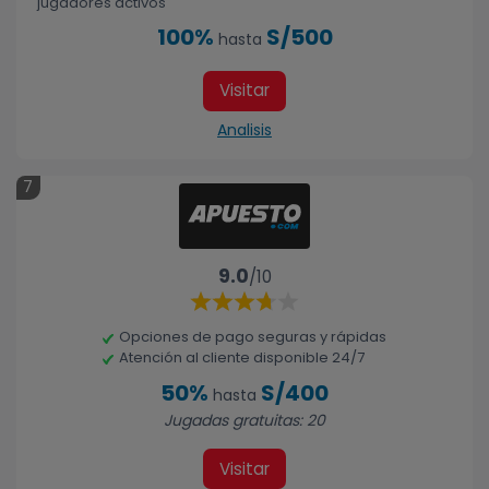
jugadores activos
100%
S/500
hasta
Visitar
Analisis
7
9.0
/10
Opciones de pago seguras y rápidas
Atención al cliente disponible 24/7
50%
S/400
hasta
Jugadas gratuitas: 20
Visitar