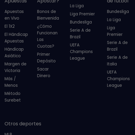
Apuestas
Apostar?
de fútbol
La Liga
Apuestas
Bonos de
Bundesliga
Liga Premier
en Vivo
Bienvenida
La Liga
Bundesliga
El 1X2
¿Cómo
Liga
Serie A de
Funcionan
El Hándicap
Premier
Brazil
Las
Apuestas
Serie A de
UEFA
Cuotas?
Hándicap
Brazil
Champions
Primer
Asiático
Serie A de
League
Depósito
Margen de
Italia
Sacar
Victoria
UEFA
Dinero
Más /
Champions
Menos
League
Método
Surebet
Otros deportes
MLB