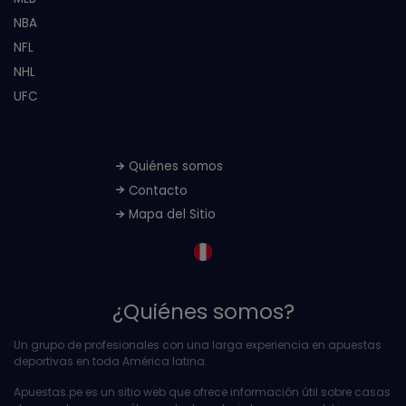
NBA
NFL
NHL
UFC
Quiénes somos
Contacto
Mapa del Sitio
¿Quiénes somos?
Un grupo de profesionales con una larga experiencia en apuestas
deportivas en toda América latina.
Apuestas.pe es un sitio web que ofrece información útil sobre casas