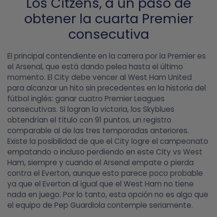
Los Citzens, a un paso de
obtener la cuarta Premier
consecutiva
El principal contendiente en la carrera por la Premier es
el Arsenal, que está dando pelea hasta el último
momento. El City debe vencer al West Ham United
para alcanzar un hito sin precedentes en la historia del
fútbol inglés: ganar cuatro Premier Leagues
consecutivas. Si logran la victoria, los Skyblues
obtendrían el título con 91 puntos, un registro
comparable al de las tres temporadas anteriores.
Existe la posibilidad de que el City logre el campeonato
empatando o incluso perdiendo en este City vs West
Ham, siempre y cuando el Arsenal empate o pierda
contra el Everton, aunque esto parece poco probable
ya que el Everton al igual que el West Ham no tiene
nada en juego. Por lo tanto, esta opción no es algo que
el equipo de Pep Guardiola contemple seriamente.