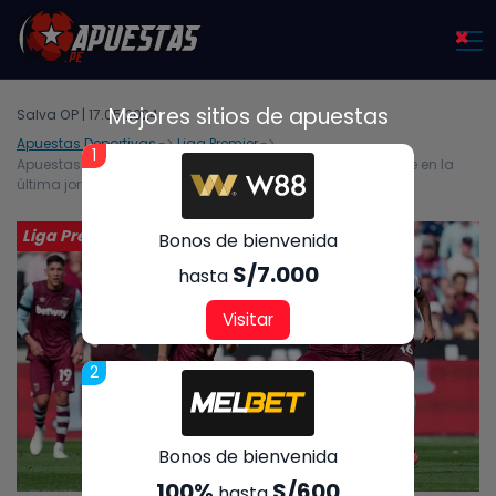
×
Mejores sitios de apuestas
Salva OP | 17.05.2024
Apuestas Deportivas
Liga Premier
1
Apuestas del City vs West Ham: Se define la Premier League en la
última jornada
Liga Premier
Bonos de bienvenida
S/7.000
hasta
Visitar
2
Bonos de bienvenida
100%
S/600
hasta