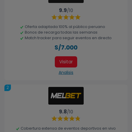
9.9
/10
Oferta adaptada 100% al público peruano
Bonos de recarga todas las semanas
Match tracker para seguir eventos en directo
S/7.000
Visitar
Analisis
2
9.8
/10
Cobertura extensa de eventos deportivos en vivo