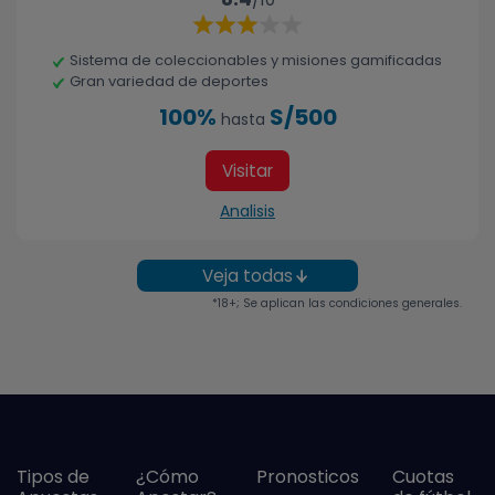
Sistema de coleccionables y misiones gamificadas
Gran variedad de deportes
100%
S/500
hasta
Visitar
Analisis
Veja todas
*18+; Se aplican las condiciones generales.
Tipos de
¿Cómo
Pronosticos
Cuotas