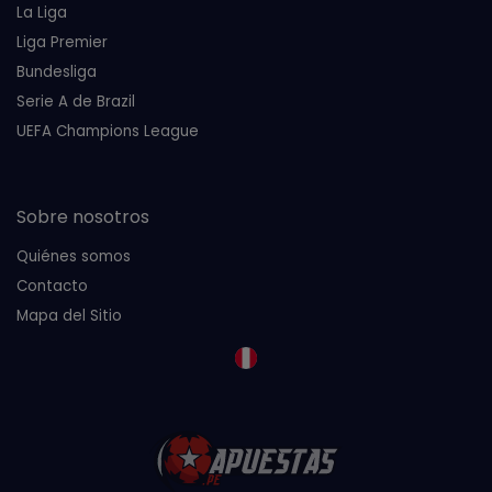
La Liga
Liga Premier
Bundesliga
Serie A de Brazil
UEFA Champions League
Sobre nosotros
Quiénes somos
Contacto
Mapa del Sitio