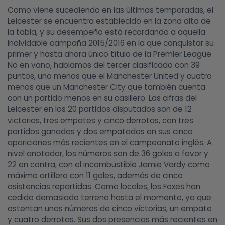
Como viene sucediendo en las últimas temporadas, el
Leicester se encuentra establecido en la zona alta de
la tabla, y su desempeño está recordando a aquella
inolvidable campaña 2015/2016 en la que conquistar su
primer y hasta ahora único título de la Premier League.
No en vano, hablamos del tercer clasificado con 39
puntos, uno menos que el Manchester United y cuatro
menos que un Manchester City que también cuenta
con un partido menos en su casillero. Las cifras del
Leicester en los 20 partidos disputados son de 12
victorias, tres empates y cinco derrotas, con tres
partidos ganados y dos empatados en sus cinco
apariciones más recientes en el campeonato inglés. A
nivel anotador, los números son de 36 goles a favor y
22 en contra, con el incombustible Jamie Vardy como
máximo artillero con 11 goles, además de cinco
asistencias repartidas. Como locales, los Foxes han
cedido demasiado terreno hasta el momento, ya que
ostentan unos números de cinco victorias, un empate
y cuatro derrotas. Sus dos presencias más recientes en