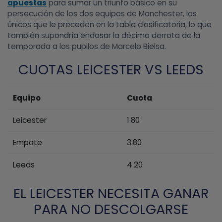
apuestas
para sumar un triunfo básico en su
persecución de los dos equipos de Manchester, los
únicos que le preceden en la tabla clasificatoria, lo que
también supondría endosar la décima derrota de la
temporada a los pupilos de Marcelo Bielsa.
CUOTAS LEICESTER VS LEEDS
Equipo
Cuota
Leicester
1.80
Empate
3.80
Leeds
4.20
EL LEICESTER NECESITA GANAR
PARA NO DESCOLGARSE