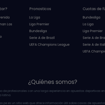
tar?
Pronosticos
Cuotas de f
venida
La Liga
Bundesliga
nan Las
Liga Premier
La Liga
Bundesliga
Liga Premier
to
Serie A de Brazil
Serie A de Bra
UEFA Champions League
Serie A de Ital
UEFA Champi
¿Quiénes somos?
o de profesionales con una larga experiencia en apuestas deportivas en
 latina.
s.pe es un sitio web que ofrece información útil sobre casas de apuestas