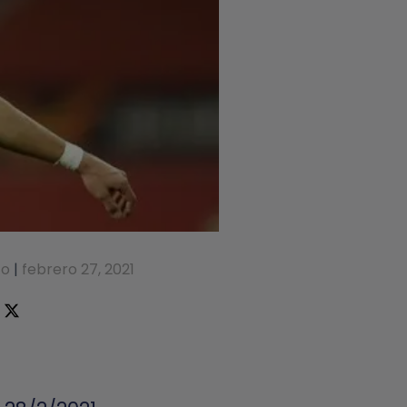
to
|
febrero 27, 2021