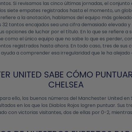
tos. Si revisamos las cinco últimas jornadas, el conjunto
 los siete empates registrados hasta el momento, un glob
e refiere a la anotación, hablamos del equipo más golead
os 32 tantos encajados sea una cifra demasiado elevada y
opciones de luchar por el título. En lo que se refiere a su
 como el único equipo que no sabe lo que es perder, con
tos registrados hasta ahora. En todo caso, tres de sus c
e ayuda a comprender esa irregularidad que le ha alejado
ER UNITED SABE CÓMO PUNTUAR
CHELSEA
 para ello, los buenos números del Manchester United en 
ltados en los que los Diablos Rojos logren puntuar. Sus tre
o con victorias visitantes, dos de ellas por 0-2, mientra