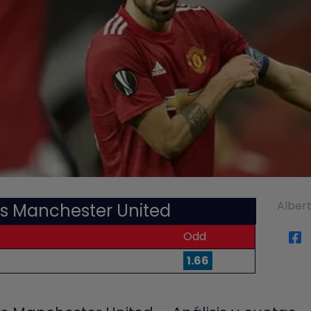
Alber
s Manchester United
Odd
1.66