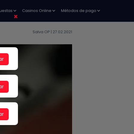
uestas
Casinos Online
Métodos de pago
×
Salva OP | 27.02.2021
ar
ar
ar