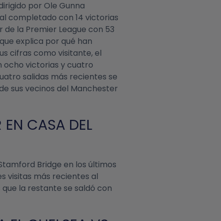
 dirigido por Ole Gunna
al completado con 14 victorias
or de la Premier League con 53
 que explica por qué han
s cifras como visitante, el
 ocho victorias y cuatro
uatro salidas más recientes se
 de sus vecinos del Manchester
 EN CASA DEL
Stamford Bridge en los últimos
s visitas más recientes al
s que la restante se saldó con