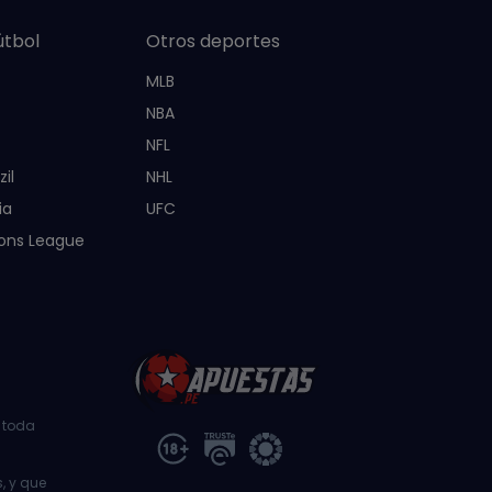
útbol
Otros deportes
MLB
NBA
NFL
zil
NHL
ia
UFC
ons League
 toda
, y que