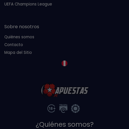
UEFA Champions League
Sobre nosotros
Quiénes somos
Contacto
Mapa del Sitio
¿Quiénes somos?