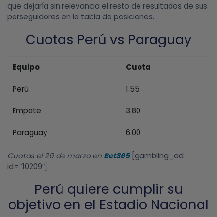
que dejaría sin relevancia el resto de resultados de sus
perseguidores en la tabla de posiciones.
Cuotas Perú vs Paraguay
Equipo
Cuota
Perú
1.55
Empate
3.80
Paraguay
6.00
Cuotas el 26 de marzo en
Bet365
[gambling_ad
id=”10209″]
Perú quiere cumplir su
objetivo en el Estadio Nacional