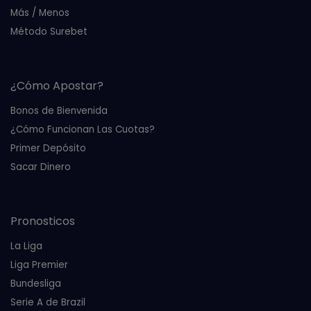
Más / Menos
Método Surebet
¿Cómo Apostar?
Bonos de Bienvenida
¿Cómo Funcionan Las Cuotas?
Primer Depósito
Sacar Dinero
Pronosticos
La Liga
Liga Premier
Bundesliga
Serie A de Brazil