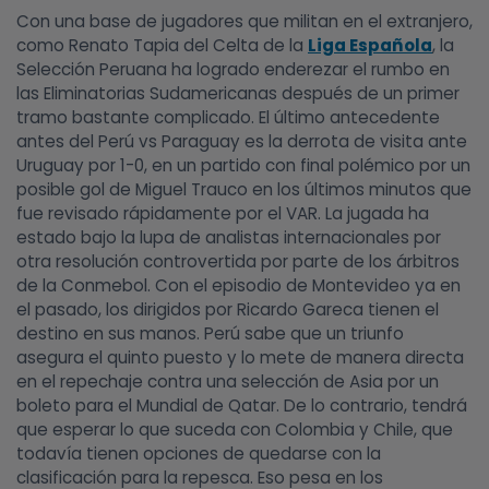
Con una base de jugadores que militan en el extranjero,
como Renato Tapia del Celta de la
Liga Española
, la
Selección Peruana ha logrado enderezar el rumbo en
las Eliminatorias Sudamericanas después de un primer
tramo bastante complicado. El último antecedente
antes del Perú vs Paraguay es la derrota de visita ante
Uruguay por 1-0, en un partido con final polémico por un
posible gol de Miguel Trauco en los últimos minutos que
fue revisado rápidamente por el VAR. La jugada ha
estado bajo la lupa de analistas internacionales por
otra resolución controvertida por parte de los árbitros
de la Conmebol. Con el episodio de Montevideo ya en
el pasado, los dirigidos por Ricardo Gareca tienen el
destino en sus manos. Perú sabe que un triunfo
asegura el quinto puesto y lo mete de manera directa
en el repechaje contra una selección de Asia por un
boleto para el Mundial de Qatar. De lo contrario, tendrá
que esperar lo que suceda con Colombia y Chile, que
todavía tienen opciones de quedarse con la
clasificación para la repesca. Eso pesa en los