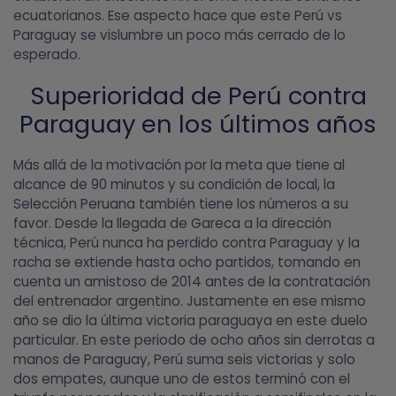
ecuatorianos. Ese aspecto hace que este Perú vs
Paraguay se vislumbre un poco más cerrado de lo
esperado.
Superioridad de Perú contra
Paraguay en los últimos años
Más allá de la motivación por la meta que tiene al
alcance de 90 minutos y su condición de local, la
Selección Peruana también tiene los números a su
favor. Desde la llegada de Gareca a la dirección
técnica, Perú nunca ha perdido contra Paraguay y la
racha se extiende hasta ocho partidos, tomando en
cuenta un amistoso de 2014 antes de la contratación
del entrenador argentino. Justamente en ese mismo
año se dio la última victoria paraguaya en este duelo
particular. En este periodo de ocho años sin derrotas a
manos de Paraguay, Perú suma seis victorias y solo
dos empates, aunque uno de estos terminó con el