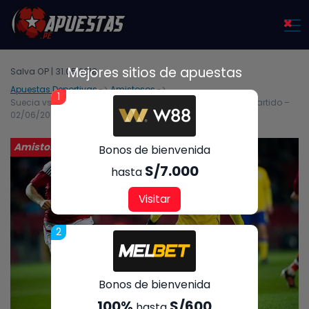
×
Mejores sitios de apuestas
Salva OP | 31.05.2018
Apuestas Deportivas
Amistosos
1
Suecia vs Dinamarca – Análisis, cuotas y resultados del partido –
02/06/2018
Amistosos
Bonos de bienvenida
S/7.000
hasta
Visitar
2
Bonos de bienvenida
100%
S/600
hasta