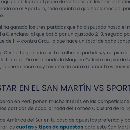
equipo en lograr el pleno de victorias en las tres jornad
rmada en el Apertura, todo apunta a que hablamos del pr
o.
l ha ganado los tres partidos que ha disputado hasta el 
 a Cienciano, al que batió por un ajustado 2-3, seguido por 
fue de 1-4 contra Grau, lo que hace un total de ocho tanto
g Cristal ha ganado sus tres últimos partidos, y no pierde
de febrero. De este modo, la Máquina Celeste no pierde f
, lo que le hace muy favorito de cara a sumar tres nuevo
TAR EN EL SAN MARTÍN VS SPORT
peran en Perú ponen mucho interés en las competicione
os partidos de cada jornada del Torneo Clausura de la Lig
 de América del Sur en tu casa de apuestas preferida y p
trar las
cuotas
y
tipos de apuestas
para este San Martín