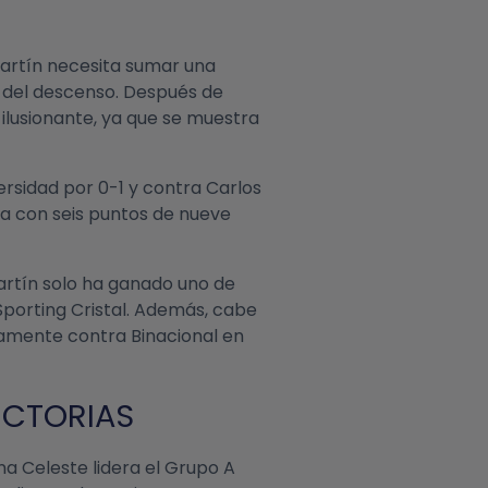
 Martín necesita sumar una
 del descenso. Después de
 ilusionante, ya que se muestra
ersidad por 0-1 y contra Carlos
nta con seis puntos de nueve
artín solo ha ganado uno de
 Sporting Cristal. Además, cabe
isamente contra Binacional en
ICTORIAS
na Celeste lidera el Grupo A