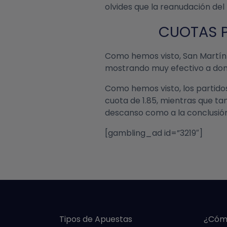
olvides que la reanudación de
CUOTAS P
Como hemos visto, San Martín 
mostrando muy efectivo a domic
Como hemos visto, los partido
cuota de 1.85, mientras que ta
descanso como a la conclusión 
[gambling_ad id=”3219″]
Tipos de Apuestas
¿Cóm