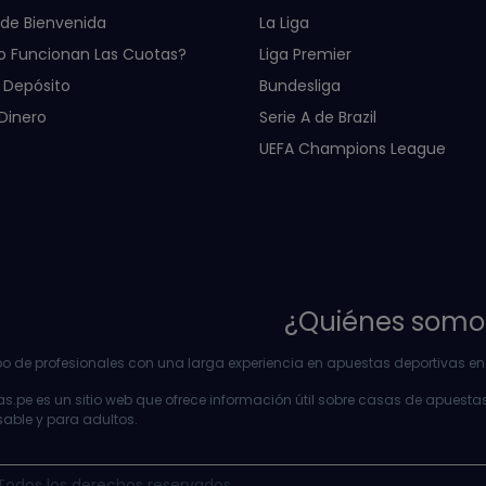
de Bienvenida
La Liga
 Funcionan Las Cuotas?
Liga Premier
 Depósito
Bundesliga
Dinero
Serie A de Brazil
UEFA Champions League
¿Quiénes somo
o de profesionales con una larga experiencia en apuestas deportivas en
s.pe es un sitio web que ofrece información útil sobre casas de apuesta
able y para adultos.
Todos los derechos reservados.