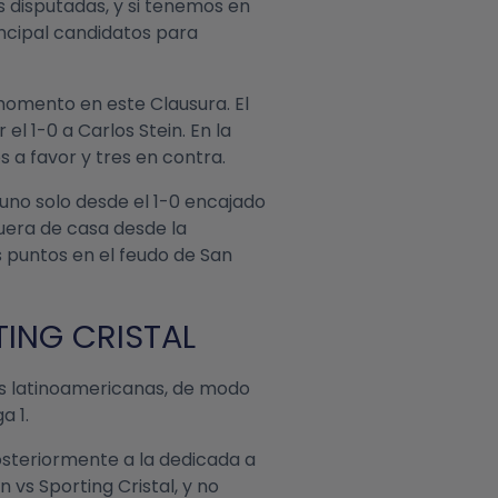
as disputadas, y si tenemos en
incipal candidatos para
momento en este Clausura. El
el 1-0 a Carlos Stein. En la
s a favor y tres en contra.
 uno solo desde el 1-0 encajado
uera de casa desde la
s puntos en el feudo de San
ING CRISTAL
s latinoamericanas, de modo
a 1.
osteriormente a la dedicada a
 vs Sporting Cristal, y no