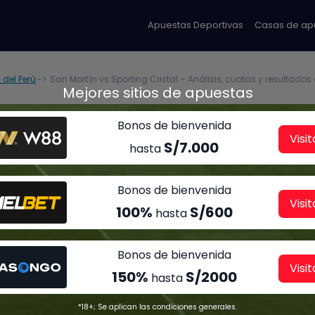
Apuestas Deportivas
Casas de ap
 del Perú
San Martín vs Sporting Cristal – Análisis, cuotas y resultados 
Mejores sitios de apuestas
Bonos de bienvenida
Visit
S/7.000
hasta
Bonos de bienvenida
Visit
100%
S/600
hasta
Bonos de bienvenida
Visit
150%
S/2000
hasta
*18+; Se aplican las condiciones generales.