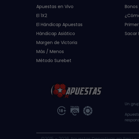
Apuestas en Vivo
Bonos 
El 1X2
¿Cómo
El Hándicap Apuestas
Primer
Hándicap Asiático
Sacar 
Margen de Victoria
Más / Menos
Método Surebet
Un grup
Apuesta
respons
©2015 - 2026 Apuestas Deportivas en Peru
-