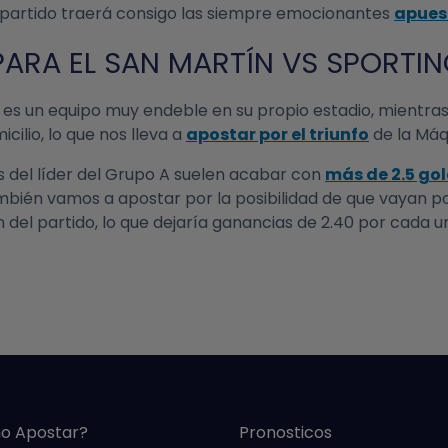
l partido traerá consigo las siempre emocionantes
apues
ARA EL SAN MARTÍN VS SPORTIN
es un equipo muy endeble en su propio estadio, mientras 
ilio, lo que nos lleva a
apostar por el triunfo
de la Máqu
s del líder del Grupo A suelen acabar con
más de 2.5 gol
mbién vamos a apostar por la posibilidad de que vayan po
del partido, lo que dejaría ganancias de 2.40 por cada un
o Apostar?
Pronosticos