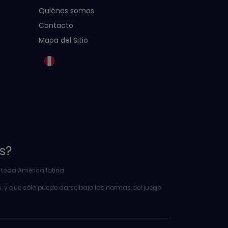
Quiénes somos
Contacto
Mapa del Sitio
s?
 toda América latina.
s, y que sólo puede darse bajo las normas del juego