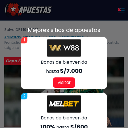
×
Mejores sitios de apuestas
Salva OP | 19.07.2024
Apuestas Deportivas
Copa Sudamericana
1
Pronósticos Palmeiras vs Cruzeiro: Los Alviverdes ante otro partido
exigente
Copa Sudamericana
Bonos de bienvenida
S/7.000
hasta
Visitar
2
Bonos de bienvenida
100%
S/600
hasta