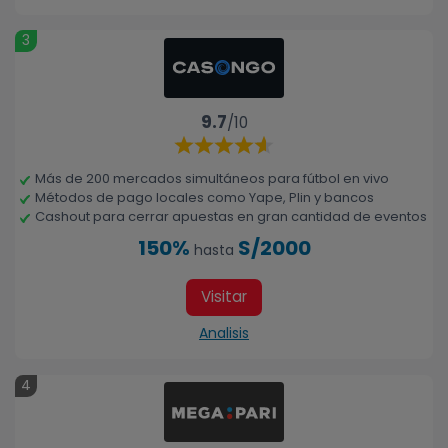
3
9.7
/10
Más de 200 mercados simultáneos para fútbol en vivo
Métodos de pago locales como Yape, Plin y bancos
Cashout para cerrar apuestas en gran cantidad de eventos
150%
S/2000
hasta
Visitar
Analisis
4