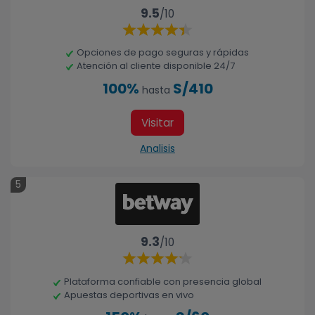
9.5
/10
Opciones de pago seguras y rápidas
Atención al cliente disponible 24/7
100%
S/410
hasta
Visitar
Analisis
5
9.3
/10
Plataforma confiable con presencia global
Apuestas deportivas en vivo