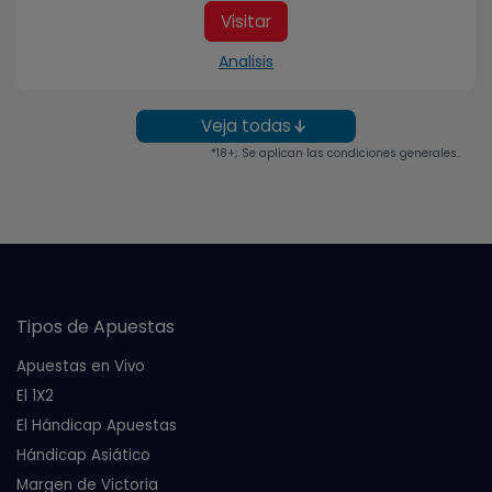
Visitar
Analisis
Veja todas
*18+; Se aplican las condiciones generales.
Tipos de Apuestas
Apuestas en Vivo
El 1X2
El Hándicap Apuestas
Hándicap Asiático
Margen de Victoria