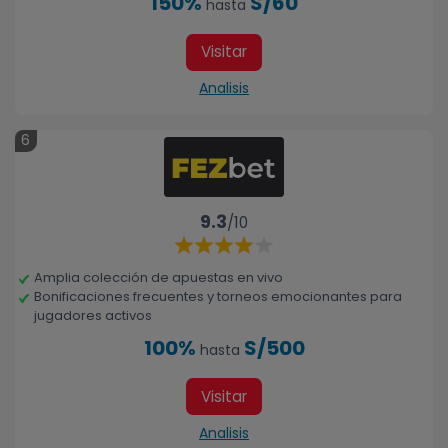
150%
S/60
hasta
Visitar
Analisis
6
9.3
/10
Amplia colección de apuestas en vivo
Bonificaciones frecuentes y torneos emocionantes para
jugadores activos
100%
S/500
hasta
Visitar
Analisis