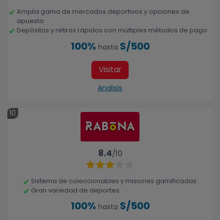
Amplia gama de mercados deportivos y opciones de
apuesta
Depósitos y retiros rápidos con múltiples métodos de pago
100%
S/500
hasta
Visitar
Analisis
10
8.4
/10
Sistema de coleccionables y misiones gamificadas
Gran variedad de deportes
100%
S/500
hasta