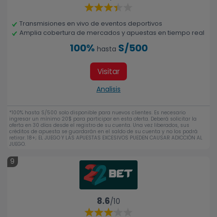
Transmisiones en vivo de eventos deportivos
Amplia cobertura de mercados y apuestas en tiempo real
100%
S/500
hasta
Visitar
Analisis
*100% hasta S/500 solo disponible para nuevos clientes. Es necesario
ingresar un mínimo 20$ para participar en esta oferta. Deberá solicitar la
oferta en 30 días desde el registro de su cuenta. Una vez liberados, sus
créditos de apuesta se guardarán en el saldo de su cuenta y no los podrá
retirar. 18+; EL JUEGO Y LAS APUESTAS EXCESIVOS PUEDEN CAUSAR ADICCIÓN AL
JUEGO.
9
8.6
/10