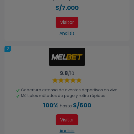
S/7.000
Visitar
Analisis
2
9.8
/10
Cobertura extensa de eventos deportivos en vivo
Múltiples métodos de pago y retiro rápidos
100%
S/600
hasta
Visitar
Analisis