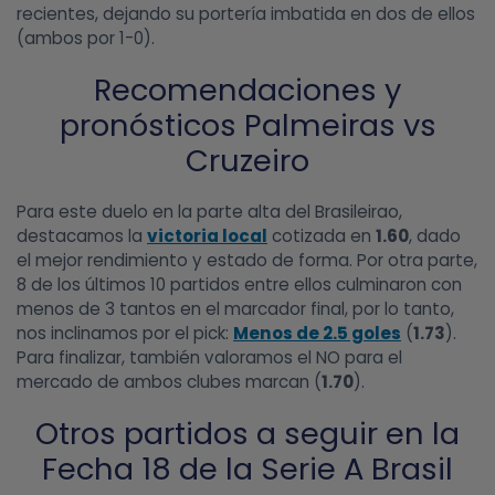
recientes, dejando su portería imbatida en dos de ellos
(ambos por 1-0).
Recomendaciones y
pronósticos Palmeiras vs
Cruzeiro
Para este duelo en la parte alta del Brasileirao,
destacamos la
victoria local
cotizada en
1.60
, dado
el mejor rendimiento y estado de forma. Por otra parte,
8 de los últimos 10 partidos entre ellos culminaron con
menos de 3 tantos en el marcador final, por lo tanto,
nos inclinamos por el pick:
Menos de 2.5 goles
(
1.73
).
Para finalizar, también valoramos el NO para el
mercado de ambos clubes marcan (
1.70
).
Otros partidos a seguir en la
Fecha 18 de la Serie A Brasil