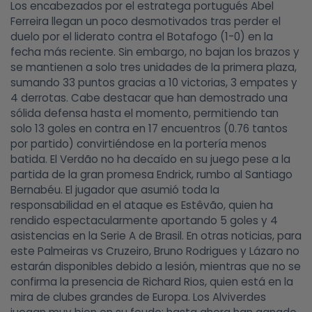
Los encabezados por el estratega portugués Abel
Ferreira llegan un poco desmotivados tras perder el
duelo por el liderato contra el Botafogo (1-0) en la
fecha más reciente. Sin embargo, no bajan los brazos y
se mantienen a solo tres unidades de la primera plaza,
sumando 33 puntos gracias a 10 victorias, 3 empates y
4 derrotas. Cabe destacar que han demostrado una
sólida defensa hasta el momento, permitiendo tan
solo 13 goles en contra en 17 encuentros (0.76 tantos
por partido) convirtiéndose en la portería menos
batida. El Verdão no ha decaído en su juego pese a la
partida de la gran promesa Endrick, rumbo al Santiago
Bernabéu. El jugador que asumió toda la
responsabilidad en el ataque es Estêvão, quien ha
rendido espectacularmente aportando 5 goles y 4
asistencias en la Serie A de Brasil. En otras noticias, para
este Palmeiras vs Cruzeiro, Bruno Rodrigues y Lázaro no
estarán disponibles debido a lesión, mientras que no se
confirma la presencia de Richard Rios, quien está en la
mira de clubes grandes de Europa. Los Alviverdes