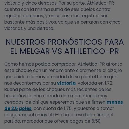
victoria y cinco derrotas. Por su parte, Athletico-PR
cuenta con la misma suma de seis duelos contra
equipos peruanos, y en su caso los registros son
bastante más positivos, ya que se cerraron con cinco
victorias y una derrota.
NUESTROS PRONÓSTICOS PARA
EL MELGAR VS ATHLETICO-PR
Como hemos podido comprobar, Athletico-PR afronta
este choque con un rendimiento claramente al alza, lo
que unido a la mayor calidad de su plantel hace que
nos decantemos por su
victoria
, valorada en 1.72.
Buena parte de los choques más recientes de los
brasileños se han cerrado con marcadores muy
cerrados, de ahí que esperemos que se firmen
menos
de 2.5 goles
, con cuota de 1.75, y puestos a tomar
riesgos, apuntamos al 0-1 como resultado final del
partido, marcador que ofrece pagos de 6.50.