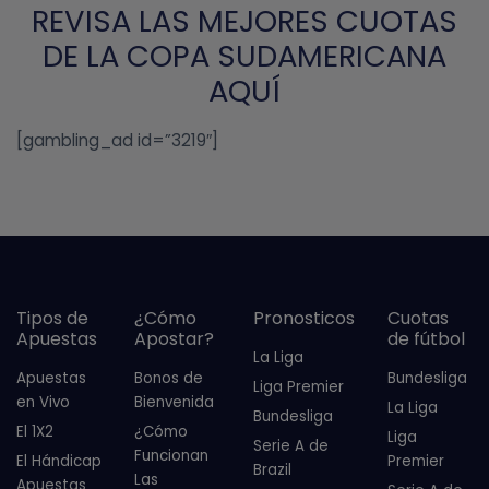
REVISA LAS MEJORES CUOTAS
DE LA COPA SUDAMERICANA
AQUÍ
[gambling_ad id=”3219″]
Tipos de
¿Cómo
Pronosticos
Cuotas
Apuestas
Apostar?
de fútbol
La Liga
Apuestas
Bonos de
Bundesliga
Liga Premier
en Vivo
Bienvenida
La Liga
Bundesliga
El 1X2
¿Cómo
Liga
Serie A de
Funcionan
El Hándicap
Premier
Brazil
Las
Apuestas