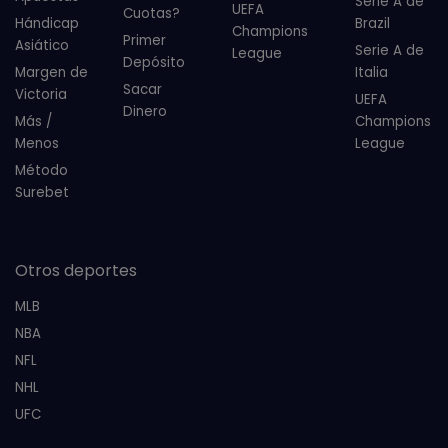
Serie A de
UEFA
Cuotas?
Hándicap
Brazil
Champions
Primer
Asiático
Serie A de
League
Depósito
Margen de
Italia
Sacar
Victoria
UEFA
Dinero
Más /
Champions
Menos
League
Método
Surebet
Otros deportes
MLB
NBA
NFL
NHL
UFC