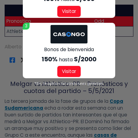
Melgar vs Athletico-PR
Visitar
Pronostico
Odd
3
Athletico-PR
1.72
Alberto
|
mayo 3, 2021
Bonos de bienvenida
150%
S/2000
hasta
Visitar
Melgar vs Athletico-PR – Pronósticos y
*18+; Se aplican las condiciones generales.
cuotas del partido – 5/5/2021
La tercera jornada de la fase de grupos de la
Copa
Sudamericana
echa a rodar esta semana con un
buen surtido de partidos tan interesantes que el que
medirá a Melgar vs Athletico-PR. El Dominó ha firmado
un arranque muy positivo y se presenta como líder del
Grupo C a este encuentro, aunque las
casas de