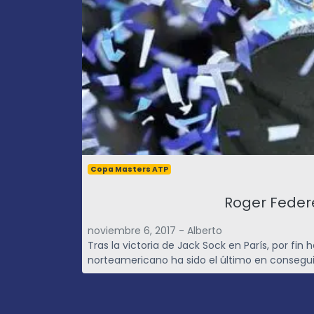
Copa Masters ATP
Roger Federe
noviembre 6, 2017 - Alberto
Tras la victoria de Jack Sock en París, por fi
norteamericano ha sido el último en conseguir 