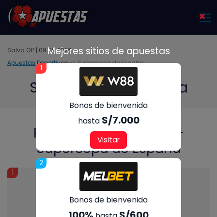
×
Mejores sitios de apuestas
Salva OP | 09.08.2026
Apuestas Deportivas
Supercopa de España
1
Supercopa de España
Bonos de bienvenida
S/7.000
hasta
Partidos y resultados –
Visitar
Supercopa de España
2
1
Bonos de bienvenida
9.9
/10
100%
S/600
hasta