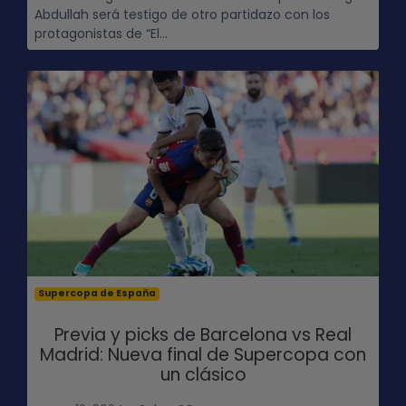
Abdullah será testigo de otro partidazo con los
protagonistas de “El...
Supercopa de España
Previa y picks de Barcelona vs Real
Madrid: Nueva final de Supercopa con
un clásico