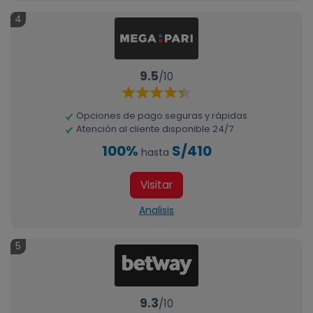
4
9.5
/10
Opciones de pago seguras y rápidas
Atención al cliente disponible 24/7
100%
S/410
hasta
Visitar
Analisis
5
9.3
/10