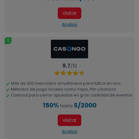
Visitar
Analisis
3
9.7
/10
Más de 200 mercados simultáneos para fútbol en vivo
Métodos de pago locales como Yape, Plin y bancos
Cashout para cerrar apuestas en gran cantidad de eventos
150%
S/2000
hasta
Visitar
Analisis