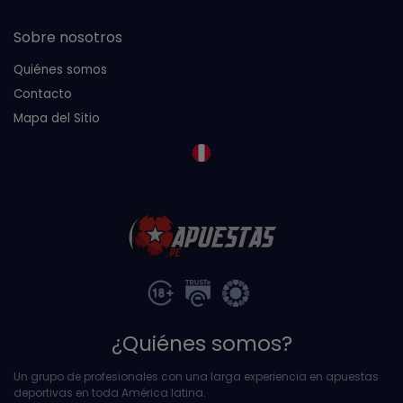
Sobre nosotros
Quiénes somos
Contacto
Mapa del Sitio
¿Quiénes somos?
Un grupo de profesionales con una larga experiencia en apuestas
deportivas en toda América latina.