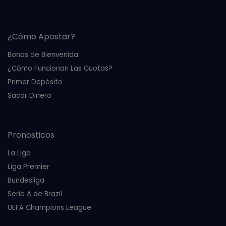
¿Cómo Apostar?
Bonos de Bienvenida
¿Cómo Funcionan Las Cuotas?
Primer Depósito
Sacar Dinero
Pronosticos
La Liga
Liga Premier
Bundesliga
Serie A de Brazil
UEFA Champions League