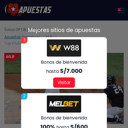
×
Mejores sitios de apuestas
Salva OP | 16.07.2020
Apuestas Deportivas
MLB
1
Top 3 favoritos para ganar la MLB 2020
MLB
Bonos de bienvenida
S/7.000
hasta
Visitar
2
Bonos de bienvenida
100%
S/600
hasta