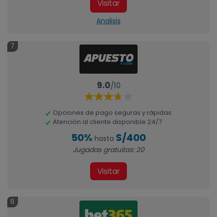
Visitar
Analisis
7
9.0
/10
Opciones de pago seguras y rápidas
Atención al cliente disponible 24/7
50%
S/400
hasta
Jugadas gratuitas: 20
Visitar
8