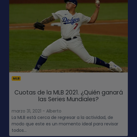
MLB
Cuotas de la MLB 2021. ¿Quién ganará
las Series Mundiales?
marzo 31, 2021 - Alberto
La MLB está cerca de regresar a la actividad, de
modo que este es un momento ideal para revisar
todos...