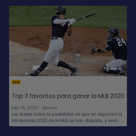
MLB
Top 3 favoritos para ganar la MLB 2020
julio 16, 2020 - Alberto
Las dudas sobre la posibilidad de que se disputara la
temporada 2020 de la MLB se han disipado, y será...