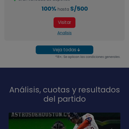
100%
S/500
hasta
Visitar
Analisis
Veja todas
*18+; Se aplican las condiciones generales.
Análisis, cuotas y resultados
del partido