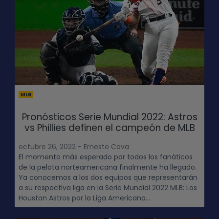
MLB
Pronósticos Serie Mundial 2022: Astros
vs Phillies definen el campeón de MLB
octubre 26, 2022 - Ernesto Cova
El momento más esperado por todos los fanáticos
de la pelota norteamericana finalmente ha llegado.
Ya conocemos a los dos equipos que representarán
a su respectiva liga en la Serie Mundial 2022 MLB: Los
Houston Astros por la Liga Americana...