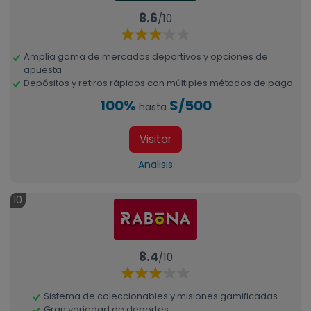
8.6
/10
Amplia gama de mercados deportivos y opciones de
apuesta
Depósitos y retiros rápidos con múltiples métodos de pago
100%
S/500
hasta
Visitar
Analisis
10
8.4
/10
Sistema de coleccionables y misiones gamificadas
Gran variedad de deportes