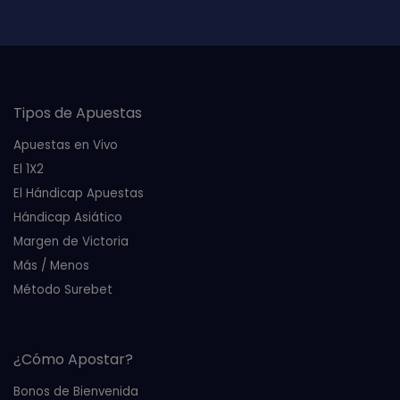
Tipos de Apuestas
Apuestas en Vivo
El 1X2
El Hándicap Apuestas
Hándicap Asiático
Margen de Victoria
Más / Menos
Método Surebet
¿Cómo Apostar?
Bonos de Bienvenida