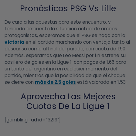
Pronósticos PSG Vs Lille
De cara a las apuestas para este encuentro, y
teniendo en cuenta la situación actual de ambos
protagonistas, esperamos que el PSG se haga con la
victoria
en el partido marchando con ventaja tanto al
descanso como al final del partido, con cuota de 1.90.
Además, esperamos que Leo Messi por fin estrene su
casillero de goles en la Ligue 1, con pagos de 1.66 para
un tanto del argentino en cualquier momento del
partido, mientras que la posibilidad de que el choque
se cierre con
más de 2.5 goles
está valorada en 1.53.
Aprovecha Las Mejores
Cuotas De La Ligue 1
[gambling_ad id=”3219″]