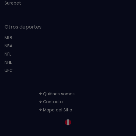
Surebet
Otros deportes
MLB
NBA
NFL
NHL
UFC
Quiénes somos
Contacto
Mapa del Sitio