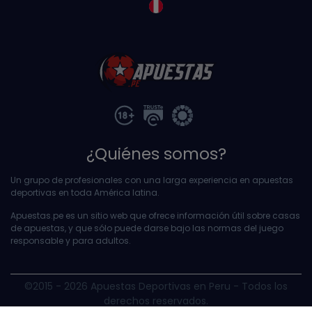
¿Quiénes somos?
Un grupo de profesionales con una larga experiencia en apuestas
deportivas en toda América latina.
Apuestas.pe es un sitio web que ofrece información útil sobre casas
de apuestas, y que sólo puede darse bajo las normas del juego
responsable y para adultos.
©2015 - 2026 Apuestas Deportivas en Peru
-
Todos los
derechos reservados.