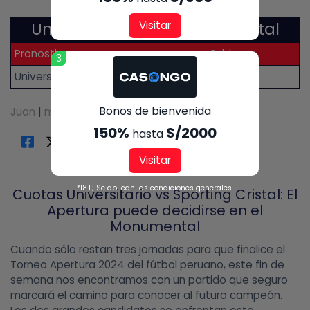
Visitar
Universitario vs Sporting Cristal
Pronostico
Odd
3
Universitario
1.97
Bonos de bienvenida
Juan
|
mayo 9, 2024
150%
S/2000
hasta
Visitar
*18+; Se aplican las condiciones generales.
Cuotas Universitario vs Sporting Cristal: El
Apertura puede decidirse en el
Monumental
Cuando sólo restan tres jornadas para que finalice el
Torneo Apertura 2024 del fútbol peruano, este fin de
semana nos encontramos con un partido que seguro
marcará el camino para conocer al futuro campeón.