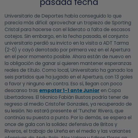
pasada fecha
Universitario de Deportes había conseguido lo que
parecía más difícil: aprovechar un tropiezo de Sporting
Cristal para hacerse con el liderato a falta de escasos
cotejos. Sin embargo, en la fecha pasada, el conjunto
universitario perdió su invicto en la visita a ADT Tarma
(2-0) y cayó derrotado por primera vez en el Apertura
en el peor momento posible. Ahora están de nuevo en
la obligación de ganar si quieren mantener esperanzas
reales de título. Como local, Universitario ha ganado los
seis partidos que ha jugado en el Apertura, con 13 goles
a favor y ninguno en contra. Eso sí, llegan con poco
descanso tras
empatar 1-1 ante Junior
en Copa
Libertadores. El técnico Fabián Bustos podría tener de
regreso al medio Cristofer Gonzales, ya recuperado de
su lesión. No estará presente el ‘Tunche’ Rivera, que
continúa su puesta a punto. Por lo demás, se espera el
once de gala con la solidez defensiva de Britos y
Riveros, el trabajo de Ureña en el medio y las variantes
ofensivas de Andy Polo, Alex Valera y Edison Flores en