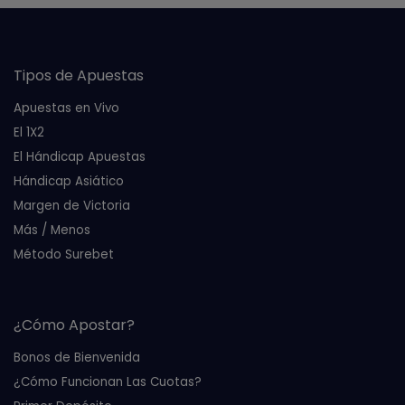
Tipos de Apuestas
Apuestas en Vivo
El 1X2
El Hándicap Apuestas
Hándicap Asiático
Margen de Victoria
Más / Menos
Método Surebet
¿Cómo Apostar?
Bonos de Bienvenida
¿Cómo Funcionan Las Cuotas?