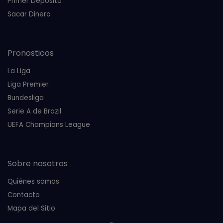
Primer Depósito
Sacar Dinero
Pronosticos
La Liga
Liga Premier
Bundesliga
Serie A de Brazil
UEFA Champions League
Sobre nosotros
Quiénes somos
Contacto
Mapa del Sitio