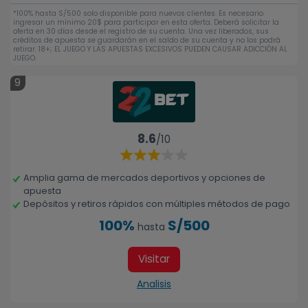
*100% hasta S/500 solo disponible para nuevos clientes. Es necesario
ingresar un mínimo 20$ para participar en esta oferta. Deberá solicitar la
oferta en 30 días desde el registro de su cuenta. Una vez liberados, sus
créditos de apuesta se guardarán en el saldo de su cuenta y no los podrá
retirar. 18+; EL JUEGO Y LAS APUESTAS EXCESIVOS PUEDEN CAUSAR ADICCIÓN AL
JUEGO.
9
8.6
/10
Amplia gama de mercados deportivos y opciones de
apuesta
Depósitos y retiros rápidos con múltiples métodos de pago
100%
S/500
hasta
Visitar
Analisis