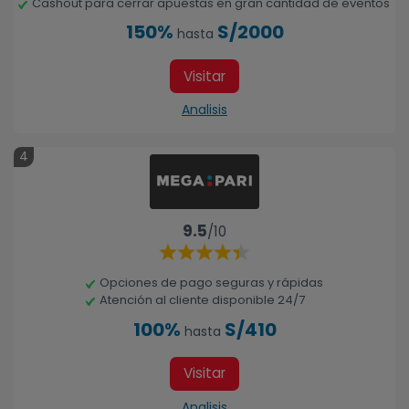
Cashout para cerrar apuestas en gran cantidad de eventos
150%
S/2000
hasta
Visitar
Analisis
4
9.5
/10
Opciones de pago seguras y rápidas
Atención al cliente disponible 24/7
100%
S/410
hasta
Visitar
Analisis