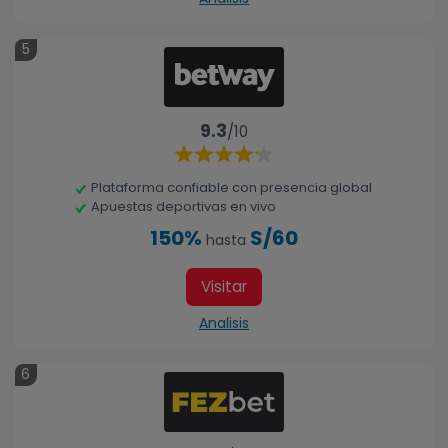
5
9.3
/10
Plataforma confiable con presencia global
Apuestas deportivas en vivo
150%
S/60
hasta
Visitar
Analisis
6