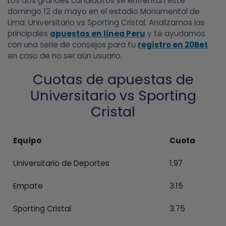
Los dos grandes candidatos se enfrentan este
domingo 12 de mayo en el estadio Monumental de
Lima: Universitario vs Sporting Cristal. Analizamos las
principales
apuestas en linea Peru
y te ayudamos
con una serie de consejos para tu
registro en 20Bet
en caso de no ser aún usuario.
Cuotas de apuestas de
Universitario vs Sporting
Cristal
Equipo
Cuota
Universitario de Deportes
1.97
Empate
3.15
Sporting Cristal
3.75