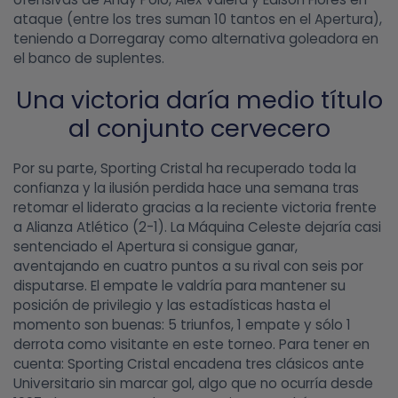
ataque (entre los tres suman 10 tantos en el Apertura),
teniendo a Dorregaray como alternativa goleadora en
el banco de suplentes.
Una victoria daría medio título
al conjunto cervecero
Por su parte, Sporting Cristal ha recuperado toda la
confianza y la ilusión perdida hace una semana tras
retomar el liderato gracias a la reciente victoria frente
a Alianza Atlético (2-1). La Máquina Celeste dejaría casi
sentenciado el Apertura si consigue ganar,
aventajando en cuatro puntos a su rival con seis por
disputarse. El empate le valdría para mantener su
posición de privilegio y las estadísticas hasta el
momento son buenas: 5 triunfos, 1 empate y sólo 1
derrota como visitante en este torneo. Para tener en
cuenta: Sporting Cristal encadena tres clásicos ante
Universitario sin marcar gol, algo que no ocurría desde