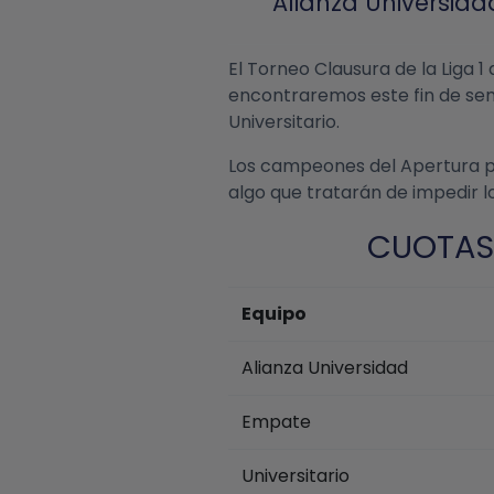
Alianza Universidad
El Torneo Clausura de la Liga 
encontraremos este fin de sema
Universitario.
Los campeones del Apertura p
algo que tratarán de impedir l
CUOTAS 
Equipo
Alianza Universidad
Empate
Universitario