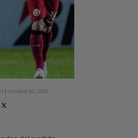
to
|
octubre 30, 2020