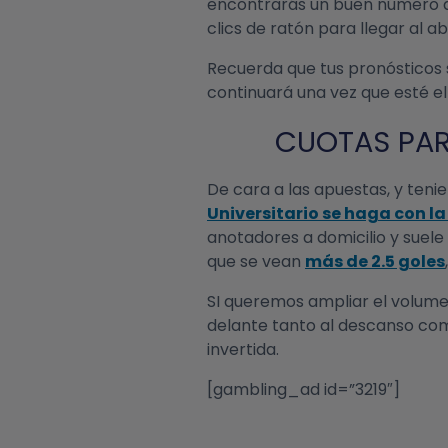
encontrarás un buen número de
clics de ratón para llegar al 
Recuerda que tus pronósticos
continuará una vez que esté el
CUOTAS PARA
De cara a las apuestas, y ten
Universitario se haga con la
anotadores a domicilio y suele
que se vean
más de 2.5 goles
SI queremos ampliar el volume
delante tanto al descanso como
invertida.
[gambling_ad id=”3219″]