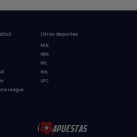
útbol
Otros deportes
MLB
NBA
NFL
zil
NHL
ia
UFC
ons League