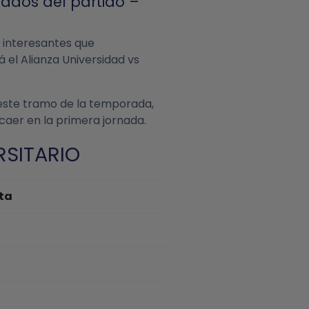
ltados del partido –
s interesantes que
 el Alianza Universidad vs
este tramo de la temporada,
 caer en la primera jornada.
RSITARIO
ta