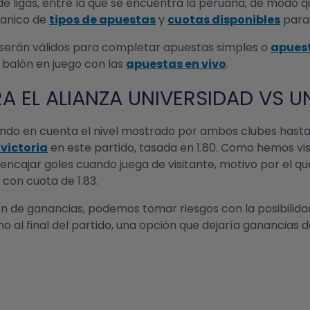
 ligas, entre la que se encuentra la peruana, de modo 
abanico de
tipos de apuestas
y
cuotas disponibles
para 
 serán válidos para completar apuestas simples o
apues
 balón en juego con las
apuestas en vivo
.
 EL ALIANZA UNIVERSIDAD VS U
iendo en cuenta el nivel mostrado por ambos clubes has
 victoria
en este partido, tasada en 1.80. Como hemos vist
 encajar goles cuando juega de visitante, motivo por el 
, con cuota de 1.83.
n de ganancias, podemos tomar riesgos con la posibilidad
 al final del partido, una opción que dejaría ganancias 