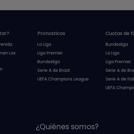
tar?
Pronosticos
Cuotas de f
venida
La Liga
Bundesliga
nan Las
Liga Premier
La Liga
Bundesliga
Liga Premier
to
Serie A de Brazil
Serie A de Bra
UEFA Champions League
Serie A de Ital
UEFA Champi
¿Quiénes somos?