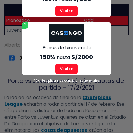
Porto vs Juventus
Visitar
Pronostico
Odd
3
Juventus
2.00
Alberto
|
febrero 14, 2021
Bonos de bienvenida
150%
S/2000
hasta
Visitar
Porto vs Juventus – Análisis y cuotas del
*18+; Se aplican las condiciones generales.
partido – 17/2/2021
La ida de los octavos de final de la
Champions
League
echarán a rodar a partir del 17 de febrero. Ese
día podremos disfrutar de todo un clásico europeo
entre Porto vs Juventus, quienes se citan en el Estadio
Do Dragao con el objetivo de tomar ventaja en la
eliminatoria. Las
casas de apuestas
sitúan a los