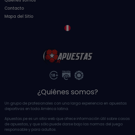
Quiénes somos
Contacto
Mapa del Sitio
¿Quiénes somos?
Un grupo de profesionales con una larga experiencia en apuestas
deportivas en toda América latina.
Apuestas.pe es un sitio web que ofrece información útil sobre casas
de apuestas, y que sólo puede darse bajo las normas del juego
responsable y para adultos.