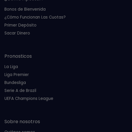
Bonos de Bienvenida
¿Cómo Funcionan Las Cuotas?
Primer Depósito
Sacar Dinero
Pronosticos
La Liga
Liga Premier
Bundesliga
Serie A de Brazil
UEFA Champions League
Sobre nosotros