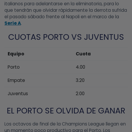
italianos para adelantarse en la eliminatoria, para lo
que tendrán que olvidar rápidamente la derrota sufrida
el pasado sábado frente al Napoli en el marco de la
Serie A
.
CUOTAS PORTO VS JUVENTUS
Equipo
Cuota
Porto
4.00
Empate
3.20
Juventus
2.00
EL PORTO SE OLVIDA DE GANAR
Los octavos de final de la Champions League llegan en
un momento poco productivo para el Porto. Los