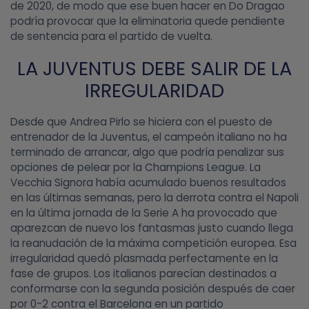
de 2020, de modo que ese buen hacer en Do Dragao
podría provocar que la eliminatoria quede pendiente
de sentencia para el partido de vuelta.
LA JUVENTUS DEBE SALIR DE LA
IRREGULARIDAD
Desde que Andrea Pirlo se hiciera con el puesto de
entrenador de la Juventus, el campeón italiano no ha
terminado de arrancar, algo que podría penalizar sus
opciones de pelear por la Champions League. La
Vecchia Signora había acumulado buenos resultados
en las últimas semanas, pero la derrota contra el Napoli
en la última jornada de la Serie A ha provocado que
aparezcan de nuevo los fantasmas justo cuando llega
la reanudación de la máxima competición europea. Esa
irregularidad quedó plasmada perfectamente en la
fase de grupos. Los italianos parecían destinados a
conformarse con la segunda posición después de caer
por 0-2 contra el Barcelona en un partido