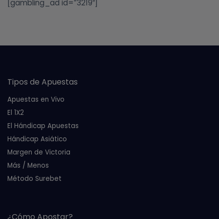
[gambling_ad id=”3219″]
Tipos de Apuestas
Apuestas en Vivo
El 1X2
El Hándicap Apuestas
Hándicap Asiático
Margen de Victoria
Más / Menos
Método Surebet
¿Cómo Apostar?