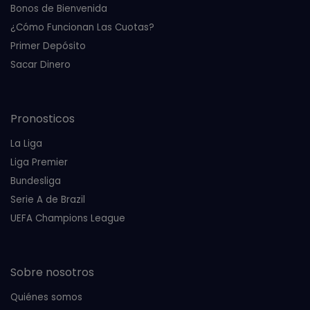
Bonos de Bienvenida
¿Cómo Funcionan Las Cuotas?
Primer Depósito
Sacar Dinero
Pronosticos
La Liga
Liga Premier
Bundesliga
Serie A de Brazil
UEFA Champions League
Sobre nosotros
Quiénes somos