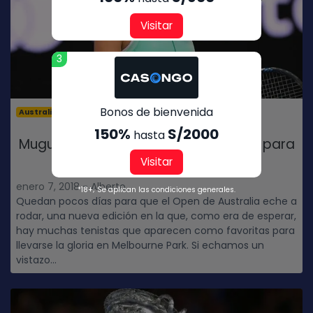
Visitar
3
Bonos de bienvenida
Australia A
150%
S/2000
hasta
Muguruza, Pliskova y Halep, favoritas para
el Open de Australia
Visitar
enero 7, 2018 - Alberto
*18+; Se aplican las condiciones generales.
Quedan pocos días para que el Open de Australia eche a
rodar, una nueva edición en la que, como era de esperar,
hay muchas tenistas que aparecen como favoritas para
llevarse la gloria en Melbourne Park. Si echamos un
vistazo...