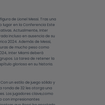
igura de Lionel Messi. Tras una
o lugar en la Conferencia Este
tativas. Actualmente, Inter
rada incluso en ausencia de su
rica 2024. Además de Messi,
 figuras de mucho peso como
2024, Inter Miami deberá
grupos. La tarea de retener la
ítulo glorioso en su historia.
on un estilo de juego sólido y
la ronda de 32 les otorga una
les. Los jugadores clave,como
do con impresionantes
mientras que Rossi ha aportado