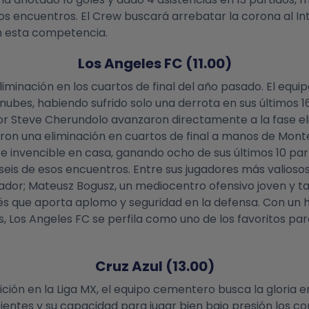
mos encuentros. El Crew buscará arrebatar la corona al Int
en esta competencia.
Los Angeles FC (11.00)
iminación en los cuartos de final del año pasado. El equip
nubes, habiendo sufrido solo una derrota en sus últimos 16
os por Steve Cherundolo avanzaron directamente a la fas
eron una eliminación en cuartos de final a manos de Mont
invencible en casa, ganando ocho de sus últimos 10 par
seis de esos encuentros. Entre sus jugadores más valios
ador; Mateusz Bogusz, un mediocentro ofensivo joven y tale
 que aporta aplomo y seguridad en la defensa. Con un h
las, Los Angeles FC se perfila como uno de los favoritos p
Cruz Azul (13.00)
ición en la Liga MX, el equipo cementero busca la gloria 
entes y su capacidad para jugar bien bajo presión los co