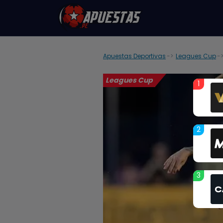
Apuestas Deportivas
Leagues Cup
Leagues Cup
1
2
3