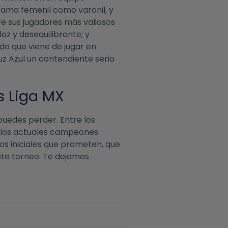
 rama femenil como varonil, y
re sus jugadores más valiosos
z y desequilibrante; y
do que viene de jugar en
uz Azul un contendiente serio
s Liga MX
uedes perder. Entre los
 los actuales campeones
os iniciales que prometen, que
ste torneo. Te dejamos