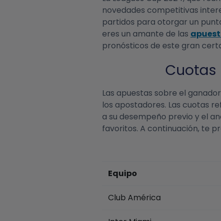
novedades competitivas intere
partidos para otorgar un punto
eres un amante de las
apuest
pronósticos de este gran cert
Cuotas 
Las apuestas sobre el ganador
los apostadores. Las cuotas re
a su desempeño previo y el an
favoritos. A continuación, te 
Equipo
Club América