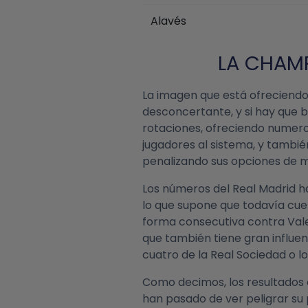
Alavés
LA CHAMP
La imagen que está ofreciend
desconcertante, y si hay que b
rotaciones, ofreciendo numero
jugadores al sistema, y tambi
penalizando sus opciones de m
Los números del Real Madrid h
lo que supone que todavía cue
forma consecutiva contra Valenc
que también tiene gran influen
cuatro de la Real Sociedad o l
Como decimos, los resultados 
han pasado de ver peligrar su 