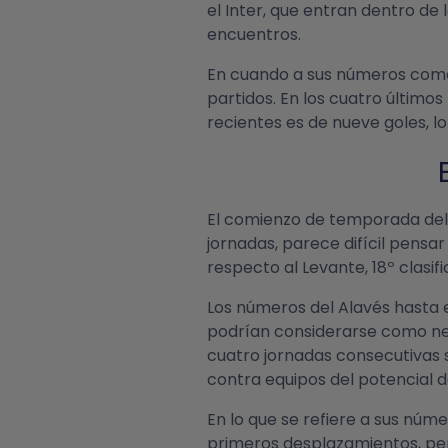
el Inter, que entran dentro de 
encuentros.
En cuando a sus números como e
partidos. En los cuatro último
recientes es de nueve goles, l
El comienzo de temporada del 
jornadas, parece difícil pensa
respecto al Levante, 18º clasifi
Los números del Alavés hasta 
podrían considerarse como ne
cuatro jornadas consecutivas s
contra equipos del potencial d
En lo que se refiere a sus núm
primeros desplazamientos, pero