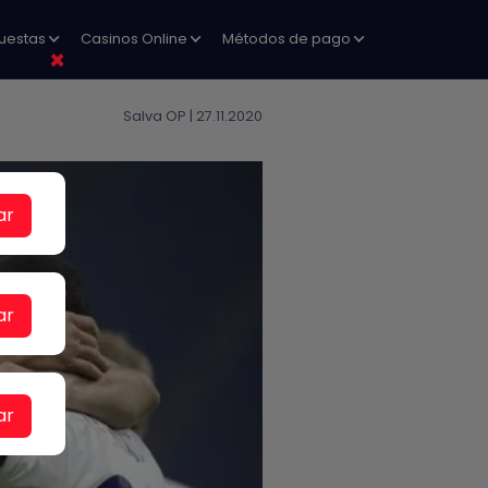
uestas
Casinos Online
Métodos de pago
×
Salva OP | 27.11.2020
ar
ar
ar