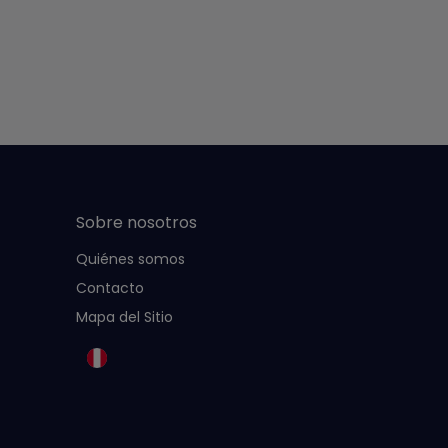
Sobre nosotros
Quiénes somos
Contacto
Mapa del Sitio