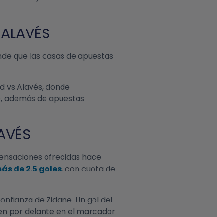
 ALAVÉS
nde que las casas de apuestas
d vs Alavés, donde
e, además de apuestas
AVÉS
sensaciones ofrecidas hace
ás de 2.5 goles
, con cuota de
nfianza de Zidane. Un gol del
hen por delante en el marcador