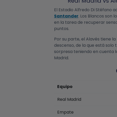
Real Madrid vs Al
El Estadio Alfredo Di Stéfano 
Santander
. Los Blancos son l
en la tarea de recuperar sensa
puntos.
Por su parte, el Alavés tiene l
descenso, de la que está solo 
sorpresa teniendo en cuenta l
Madrid.
Equipo
Real Madrid
Empate