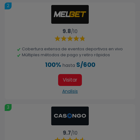
2
9.8
/10
Cobertura extensa de eventos deportivos en vivo
Múltiples métodos de pago y retiro rápidos
100%
S/600
hasta
Visitar
Analisis
3
9.7
/10