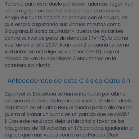
Roberto para este duelo por lesión, además, llegan con
un duro golpe emocional al saber que el eterno 5
Sergio Busquets decidió no renovar con el equipo, así
que estará disputando sus últimos minutos como
Blaugrana. El Barsa acumula 14 duelos de visitantes
contra su rival de patio sin derrotas (7V-7E), la última
vez fue en el año 2007. Acumulan 2 encuentros como
visitantes en esta liga sin victorias (1E-1D), bajo el
mando de Xavi nunca hilaron 3 encuentros en la
carretera sin triunfo.
Antecedentes de este Clásico Catalán
Espanyol vs Barcelona se han enfrentado por última
ocasión en el derbi de la primera vuelta. En dicho duelo
disputado en el Camp Nou, el cuadro perico dio mucha
guerra al arañar un punto en un partido que se saldó 1-
1. Con este resultado deja un historial a favor de los
blaugranas de 101 victorias en 175 partidos, igualando al
equipo que más veces venció a los Pericos (Real