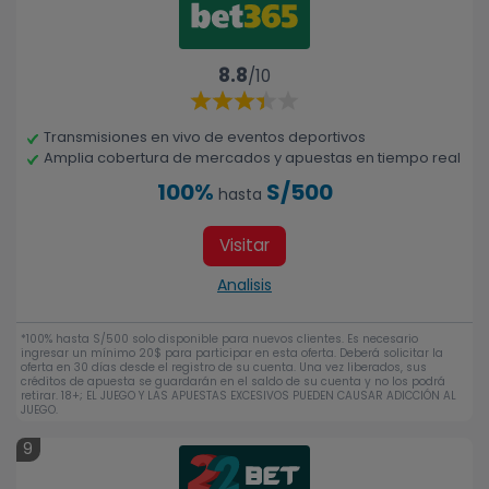
8.8
/10
Transmisiones en vivo de eventos deportivos
Amplia cobertura de mercados y apuestas en tiempo real
100%
S/500
hasta
Visitar
Analisis
*100% hasta S/500 solo disponible para nuevos clientes. Es necesario
ingresar un mínimo 20$ para participar en esta oferta. Deberá solicitar la
oferta en 30 días desde el registro de su cuenta. Una vez liberados, sus
créditos de apuesta se guardarán en el saldo de su cuenta y no los podrá
retirar. 18+; EL JUEGO Y LAS APUESTAS EXCESIVOS PUEDEN CAUSAR ADICCIÓN AL
JUEGO.
9