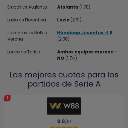
Empoli vs Atalanta
Atalanta
(1.70)
Lazio vs Fiorentina
Lazio
(2.31)
Juventus vs Hellas
Hándicap Juventus -1.5
Verona
(2.08)
Lecce vs Torino
Ambos equipos marcan –
NO
(1.74)
Las mejores cuotas para los
partidos de Serie A
1
9.9
/10