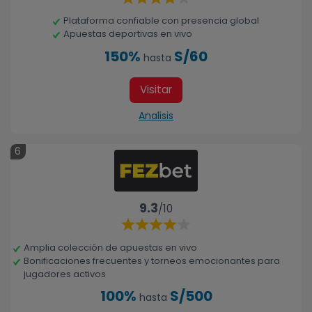
Plataforma confiable con presencia global
Apuestas deportivas en vivo
150%
S/60
hasta
Visitar
Analisis
6
9.3
/10
Amplia colección de apuestas en vivo
Bonificaciones frecuentes y torneos emocionantes para
jugadores activos
100%
S/500
hasta