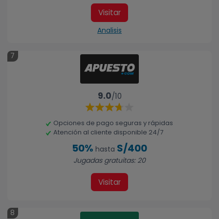
Visitar
Analisis
7
9.0
/10
Opciones de pago seguras y rápidas
Atención al cliente disponible 24/7
50%
S/400
hasta
Jugadas gratuitas: 20
Visitar
8