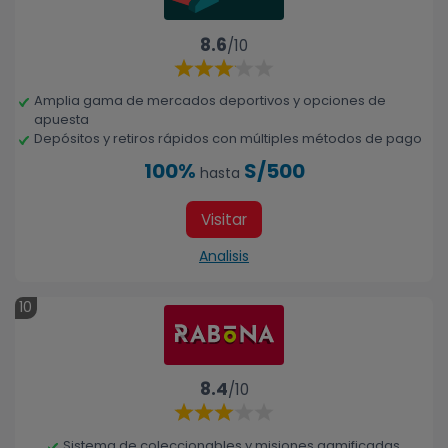
8.6
/10
Amplia gama de mercados deportivos y opciones de
apuesta
Depósitos y retiros rápidos con múltiples métodos de pago
100%
S/500
hasta
Visitar
Analisis
10
8.4
/10
Sistema de coleccionables y misiones gamificadas