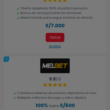
Oferta adaptada 100% al público peruano
Bonos de recarga todas las semanas
Match tracker para seguir eventos en directo
S/7.000
Visitar
Analisis
2
9.8
/10
Cobertura extensa de eventos deportivos en vivo
Múltiples métodos de pago y retiro rápidos
100%
S/600
hasta