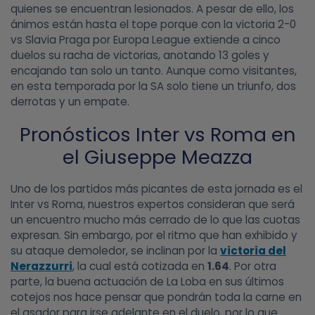
quienes se encuentran lesionados. A pesar de ello, los
ánimos están hasta el tope porque con la victoria 2-0
vs Slavia Praga por Europa League extiende a cinco
duelos su racha de victorias, anotando 13 goles y
encajando tan solo un tanto. Aunque como visitantes,
en esta temporada por la SA solo tiene un triunfo, dos
derrotas y un empate.
Pronósticos Inter vs Roma en
el Giuseppe Meazza
Uno de los partidos más picantes de esta jornada es el
Inter vs Roma, nuestros expertos consideran que será
un encuentro mucho más cerrado de lo que las cuotas
expresan. Sin embargo, por el ritmo que han exhibido y
su ataque demoledor, se inclinan por la
victoria del
Nerazzurri
, la cual está cotizada en
1.64
. Por otra
parte, la buena actuación de La Loba en sus últimos
cotejos nos hace pensar que pondrán toda la carne en
el asador para irse adelante en el duelo, por lo que