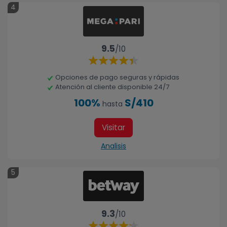
4
9.5
/10
Opciones de pago seguras y rápidas
Atención al cliente disponible 24/7
100%
S/410
hasta
Visitar
Analisis
5
9.3
/10