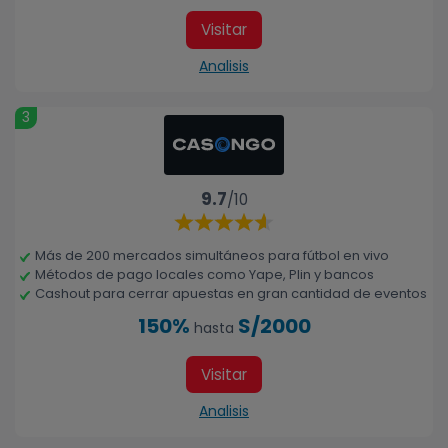
Visitar
Analisis
3
9.7
/10
Más de 200 mercados simultáneos para fútbol en vivo
Métodos de pago locales como Yape, Plin y bancos
Cashout para cerrar apuestas en gran cantidad de eventos
150%
S/2000
hasta
Visitar
Analisis