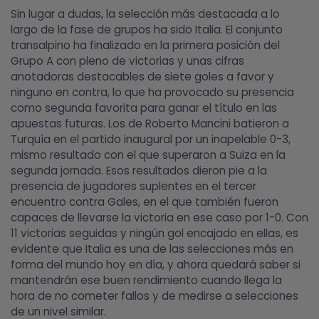
Sin lugar a dudas, la selección más destacada a lo
largo de la fase de grupos ha sido Italia. El conjunto
transalpino ha finalizado en la primera posición del
Grupo A con pleno de victorias y unas cifras
anotadoras destacables de siete goles a favor y
ninguno en contra, lo que ha provocado su presencia
como segunda favorita para ganar el título en las
apuestas futuras. Los de Roberto Mancini batieron a
Turquía en el partido inaugural por un inapelable 0-3,
mismo resultado con el que superaron a Suiza en la
segunda jornada. Esos resultados dieron pie a la
presencia de jugadores suplentes en el tercer
encuentro contra Gales, en el que también fueron
capaces de llevarse la victoria en ese caso por 1-0. Con
11 victorias seguidas y ningún gol encajado en ellas, es
evidente que Italia es una de las selecciones más en
forma del mundo hoy en día, y ahora quedará saber si
mantendrán ese buen rendimiento cuando llega la
hora de no cometer fallos y de medirse a selecciones
de un nivel similar.