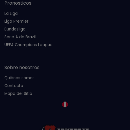
Pronosticos
La Liga
Liga Premier
Bundesliga
Serie A de Brazil
UEFA Champions League
Sobre nosotros
Quiénes somos
Contacto
Mapa del Sitio