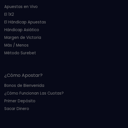
Apuestas en Vivo
El 1X2
El Hándicap Apuestas
Hándicap Asiático
Margen de Victoria
Más / Menos
Método Surebet
¿Cómo Apostar?
Bonos de Bienvenida
¿Cómo Funcionan Las Cuotas?
Primer Depósito
Sacar Dinero