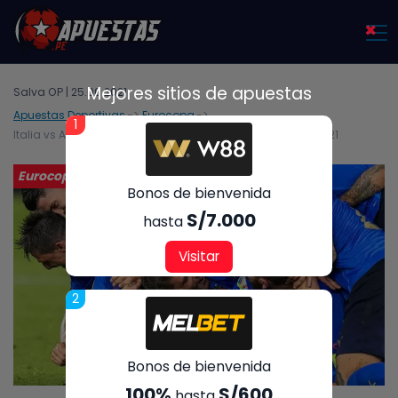
×
Mejores sitios de apuestas
Salva OP | 25.06.2021
Apuestas Deportivas
Eurocopa
1
Italia vs Austria – Análisis, pronósticos y cuotas – 26/6/2021
Eurocopa
Bonos de bienvenida
S/7.000
hasta
Visitar
2
Bonos de bienvenida
100%
S/600
hasta