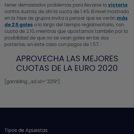
tener demasiados problemas para llevarse la
victoria
contra Austria, de ahí la cuota de 1.45. El nivel mostrado
en la fase de grupos invita a pensar que se verán
más
de 2.5 goles
a lo largo del tiempo reglamentario, con
cuota de 2.10, mientras que apostamos también por la
posibilidad de que no se vean goles en las dos
porterías, en este caso con pagos de 1.57.
APROVECHA LAS MEJORES
CUOTAS DE LA EURO 2020
[gambling_ad id=”3219″]
Tipos de Apuestas