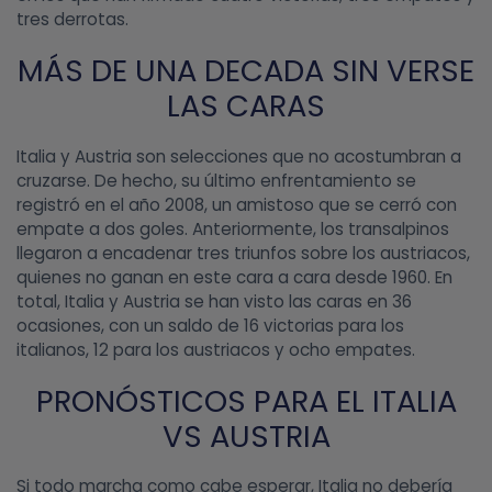
tres derrotas.
MÁS DE UNA DECADA SIN VERSE
LAS CARAS
Italia y Austria son selecciones que no acostumbran a
cruzarse. De hecho, su último enfrentamiento se
registró en el año 2008, un amistoso que se cerró con
empate a dos goles. Anteriormente, los transalpinos
llegaron a encadenar tres triunfos sobre los austriacos,
quienes no ganan en este cara a cara desde 1960. En
total, Italia y Austria se han visto las caras en 36
ocasiones, con un saldo de 16 victorias para los
italianos, 12 para los austriacos y ocho empates.
PRONÓSTICOS PARA EL ITALIA
VS AUSTRIA
Si todo marcha como cabe esperar, Italia no debería