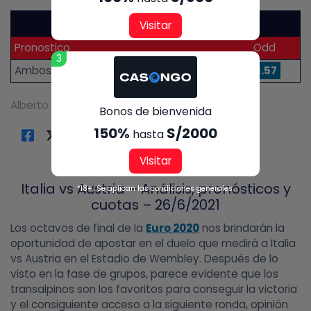
Italia vs Austria
Visitar
Pronostico
Odd
3
Ambos equipos anotarán / No
1.57
Alberto
|
junio 25, 2021
Bonos de bienvenida
150%
S/2000
hasta
Visitar
Italia vs Austria – Análisis, pronósticos y
*18+; Se aplican las condiciones generales.
cuotas – 26/6/2021
Los octavos de final de la
Euro 2020
nos brindarán la
oportunidad de apostar en el duelo que medirá a Italia
vs Austria en el Estadio de Wembley. Después de lo
visto en la fase de grupos, parece evidente que los
transalpinos son los favoritos para conseguir la victoria
y el consiguiente acceso a la siguiente ronda, opinión