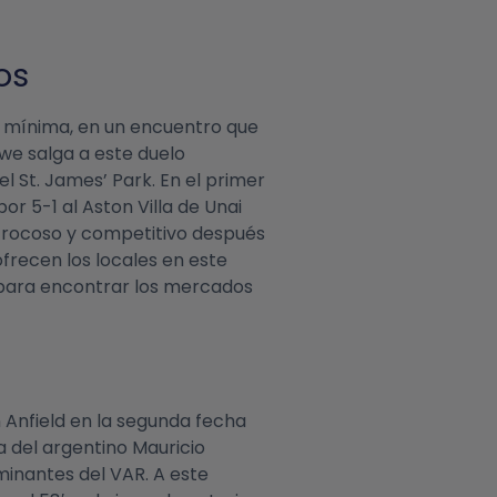
os
la mínima, en un encuentro que
we salga a este duelo
el St. James’ Park. En el primer
r 5-1 al Aston Villa de Unai
y rocoso y competitivo después
frecen los locales en este
ara encontrar los mercados
 Anfield en la segunda fecha
a del argentino Mauricio
minantes del VAR. A este