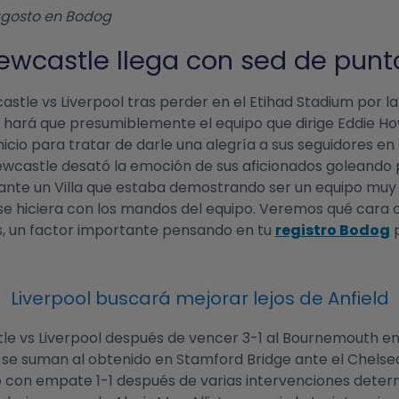
agosto en Bodog
ewcastle llega con sed de punt
astle vs Liverpool tras perder en el Etihad Stadium por 
o hará que presumiblemente el equipo que dirige Eddie Ho
nicio para tratar de darle una alegría a sus seguidores en 
castle desató la emoción de sus aficionados goleando po
 ante un Villa que estaba demostrando ser un equipo mu
se hiciera con los mandos del equipo. Veremos qué cara o
s, un factor importante pensando en tu
registro Bodog
p
Liverpool buscará mejorar lejos de Anfield
tle vs Liverpool después de vencer 3-1 al Bournemouth en
 se suman al obtenido en Stamford Bridge ante el Chelse
zó con empate 1-1 después de varias intervenciones deter