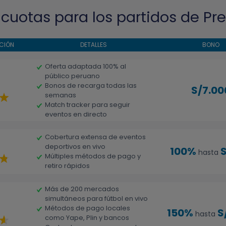
 cuotas para los partidos de Pr
CIÓN
DETALLES
BONO
Oferta adaptada 100% al
público peruano
Bonos de recarga todas las
S/7.00
semanas
Match tracker para seguir
eventos en directo
Cobertura extensa de eventos
deportivos en vivo
100%
hasta
Múltiples métodos de pago y
retiro rápidos
Más de 200 mercados
simultáneos para fútbol en vivo
Métodos de pago locales
150%
S
hasta
como Yape, Plin y bancos