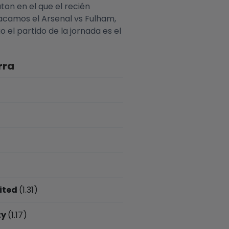
ton en el que el recién
acamos el Arsenal vs Fulham,
l partido de la jornada es el
rra
ited
(1.31)
ty
(1.17)