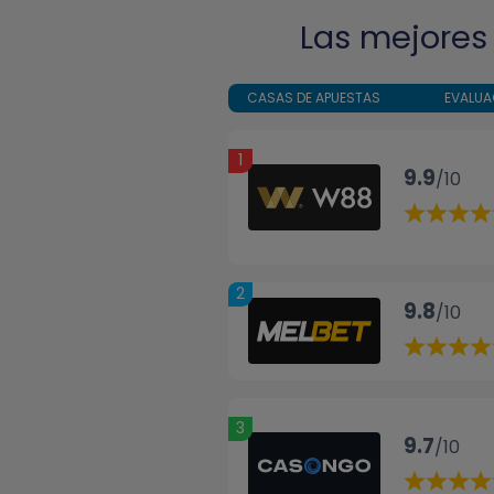
Las mejores
CASAS DE APUESTAS
EVALUA
1
9.9
/10
2
9.8
/10
3
9.7
/10